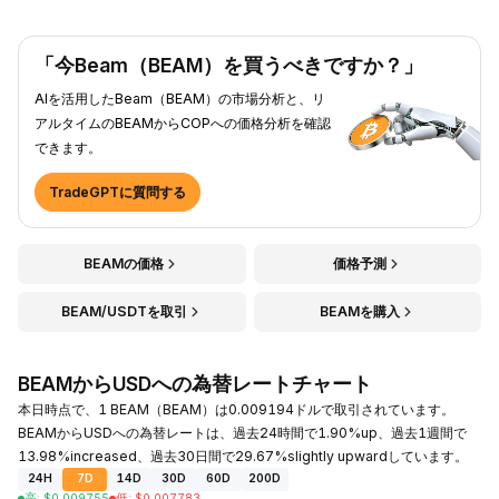
「今Beam（BEAM）を買うべきですか？」
AIを活用したBeam（BEAM）の市場分析と、リ
アルタイムのBEAMからCOPへの価格分析を確認
できます。
TradeGPTに質問する
BEAMの価格
価格予測
BEAM/USDTを取引
BEAMを購入
BEAMからUSDへの為替レートチャート
本日時点で、1 BEAM（BEAM）は0.009194ドルで取引されています。
BEAMからUSDへの為替レートは、過去24時間で1.90%up、過去1週間で
13.98%increased、過去30日間で29.67%slightly upwardしています。
24H
7D
14D
30D
60D
200D
高
:
$
0.009755
低
:
$
0.007783