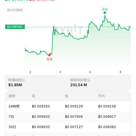
最終更新日時：2026-08-08、15:23 GMT+0
過去最高値
過去最低値
$4.28
$0.006168
時価総額
循環供給量
$1.85M
201.54 M
期間
高
低
平均
変
24時間
$0.009183
$0.009129
$0.009156
+1
7日
$0.009633
$0.007906
$0.008817
+1
30日
$0.009633
$0.007127
$0.008382
+2