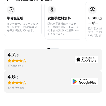
準備金証明
変換手数料無料
8,600万
ーザー
オンチェーンのマークルツ
隠れた手数料はありませ
リー証明で、1:1の準備金
ん。見積もりレートが、そ
取引高と流動
を毎月検証しています。
のままお支払いの最終レー
プクラスの取
トとなります。
いただけます
4.7
/ 5
47K Reviews
4.6
/ 5
1.4M Reviews