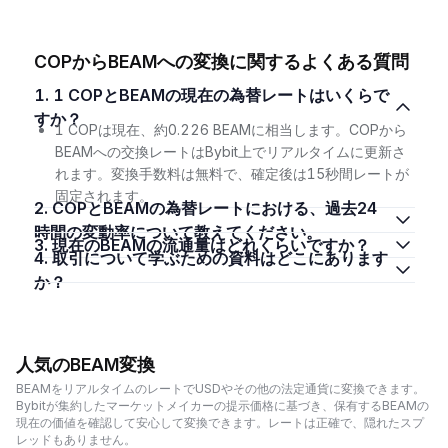
COPからBEAMへの変換に関するよくある質問
1. 1 COPとBEAMの現在の為替レートはいくらで
すか？
1 COPは現在、約0.226 BEAMに相当します。COPから
BEAMへの交換レートはBybit上でリアルタイムに更新さ
れます。変換手数料は無料で、確定後は15秒間レートが
固定されます。
2. COPとBEAMの為替レートにおける、過去24
時間の変動率について教えてください。
3. 現在のBEAMの流通量はどれくらいですか？
4. 取引について学ぶための資料はどこにあります
か？
人気のBEAM変換
BEAMをリアルタイムのレートでUSDやその他の法定通貨に変換できます。
Bybitが集約したマーケットメイカーの提示価格に基づき、保有するBEAMの
現在の価値を確認して安心して変換できます。レートは正確で、隠れたスプ
レッドもありません。