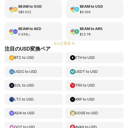
BEAM
to
SGD
BEAM
to
USD
S$0.012
$0.009
BEAM
to
AED
BEAM
to
ARS
د.إ0.034
$13.78
もっと見る
↓
注目のUSD変換ペア
BTC
to
USD
ETH
to
USD
USDC
to
USD
USDT
to
USD
SOL
to
USD
TRX
to
USD
LTC
to
USD
XRP
to
USD
ADA
to
USD
DOGE
to
USD
DOT
to
USD
AVAX
to
USD