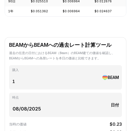
90日
$0.025510
$0.006964
$0.012676
-4
1年
$0.051362
$0.006964
$0.024637
-7
BEAMからBEAMへの過去レート計算ツール
過去の任意の日付におけるBEAM（Beam）のBEAM建ての価値を確認し、
BEAMからBEAMへの為替レートを本日の価値と比較できます。
購入
BEAM
時点
日付
$0.23
当時の価値