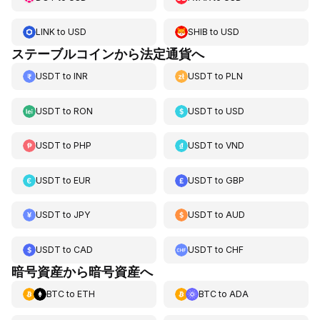
LINK
to
USD
SHIB
to
USD
ステーブルコインから法定通貨へ
USDT
to
INR
USDT
to
PLN
USDT
to
RON
USDT
to
USD
USDT
to
PHP
USDT
to
VND
USDT
to
EUR
USDT
to
GBP
USDT
to
JPY
USDT
to
AUD
USDT
to
CAD
USDT
to
CHF
暗号資産から暗号資産へ
BTC
to
ETH
BTC
to
ADA