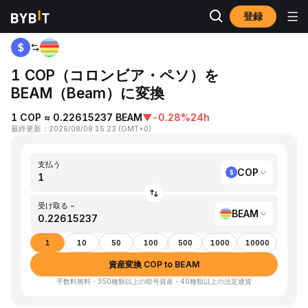
登録
ホーム
COP to BEAM
1 COP（コロンビア・ペソ）を
BEAM（Beam）に変換
1 COP ≈ 0.22615237 BEAM
▼
-0.28%
24h
最終更新
：
2026/08/08 15:23
(
GMT+0
)
支払う
COP
受け取る ~
BEAM
1
10
50
100
500
1000
10000
資産変換 COP to BEAM
手数料無料・350種類以上の暗号資産・40種類以上の法定通貨