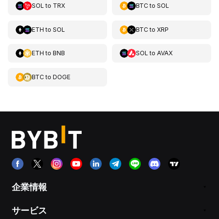
SOL
to
TRX
BTC
to
SOL
ETH
to
SOL
BTC
to
XRP
ETH
to
BNB
SOL
to
AVAX
BTC
to
DOGE
企業情報
サービス