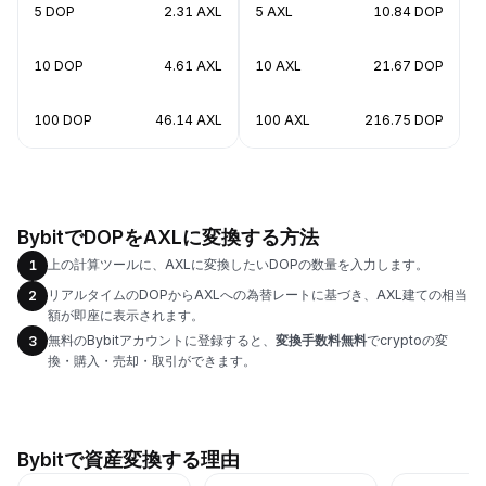
5 DOP
2.31 AXL
5 AXL
10.84 DOP
10 DOP
4.61 AXL
10 AXL
21.67 DOP
100 DOP
46.14 AXL
100 AXL
216.75 DOP
BybitでDOPをAXLに変換する方法
上の計算ツールに、AXLに変換したいDOPの数量を入力します。
1
リアルタイムのDOPからAXLへの為替レートに基づき、AXL建ての相当
2
額が即座に表示されます。
無料のBybitアカウントに登録すると、
変換手数料無料
でcryptoの変
3
換・購入・売却・取引ができます。
Bybitで資産変換する理由