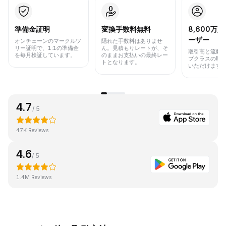
準備金証明
変換手数料無料
8,600万
ーザー
オンチェーンのマークルツ
隠れた手数料はありませ
リー証明で、1:1の準備金
ん。見積もりレートが、そ
取引高と流動
を毎月検証しています。
のままお支払いの最終レー
プクラスの取
トとなります。
いただけます
4.7
/ 5
47K Reviews
4.6
/ 5
1.4M Reviews