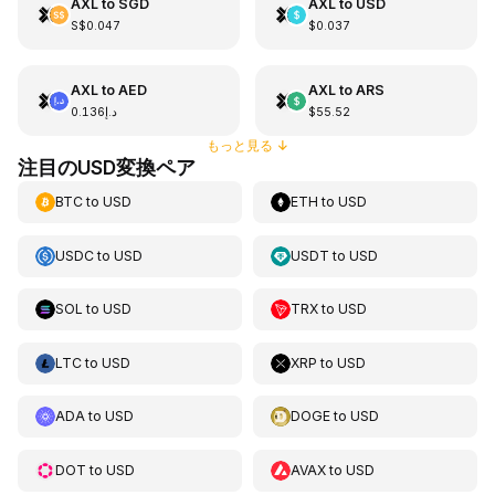
AXL
to
SGD
AXL
to
USD
S$0.047
$0.037
AXL
to
AED
AXL
to
ARS
د.إ0.136
$55.52
もっと見る
↓
注目のUSD変換ペア
BTC
to
USD
ETH
to
USD
USDC
to
USD
USDT
to
USD
SOL
to
USD
TRX
to
USD
LTC
to
USD
XRP
to
USD
ADA
to
USD
DOGE
to
USD
DOT
to
USD
AVAX
to
USD