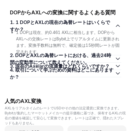
DOPからAXLへの変換に関するよくある質問
1. 1 DOPとAXLの現在の為替レートはいくらで
すか？
1 DOPは現在、約0.461 AXLに相当します。DOPから
AXLへの交換レートはBybit上でリアルタイムに更新され
ます。変換手数料は無料で、確定後は15秒間レートが固
定されます。
2. DOPとAXLの為替レートにおける、過去24時
間の変動率について教えてください。
3. 現在のAxelarの流通量はどれくらいですか？
4. 取引について学ぶための資料はどこにあります
か？
人気のAXL変換
AXLをリアルタイムのレートでUSDやその他の法定通貨に変換できます。
Bybitが集約したマーケットメイカーの提示価格に基づき、保有するAXLの現
在の価値を確認して安心して変換できます。レートは正確で、隠れたスプレ
ッドもありません。