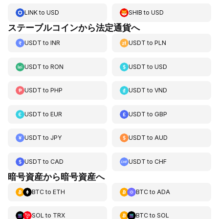
LINK
to
USD
SHIB
to
USD
ステーブルコインから法定通貨へ
USDT
to
INR
USDT
to
PLN
USDT
to
RON
USDT
to
USD
USDT
to
PHP
USDT
to
VND
USDT
to
EUR
USDT
to
GBP
USDT
to
JPY
USDT
to
AUD
USDT
to
CAD
USDT
to
CHF
暗号資産から暗号資産へ
BTC
to
ETH
BTC
to
ADA
SOL
to
TRX
BTC
to
SOL