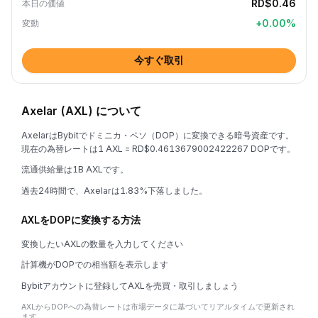
RD$0.46
本日の価値
+
0.00
%
変動
今すぐ取引
Axelar (AXL) について
AxelarはBybitでドミニカ・ペソ（DOP）に変換できる暗号資産です。
現在の為替レートは1 AXL = RD$0.4613679002422267 DOPです。
流通供給量は1B AXLです。
過去24時間で、Axelarは1.83%下落しました。
AXLをDOPに変換する方法
変換したいAXLの数量を入力してください
計算機がDOPでの相当額を表示します
Bybitアカウントに登録してAXLを売買・取引しましょう
AXLからDOPへの為替レートは市場データに基づいてリアルタイムで更新され
ます。