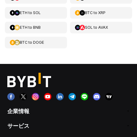
ETH
to
SOL
BTC
to
XRP
ETH
to
BNB
SOL
to
AVAX
BTC
to
DOGE
企業情報
サービス