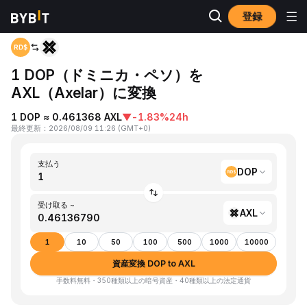
登録
ホーム
DOP to AXL
1 DOP（ドミニカ・ペソ）を
AXL（Axelar）に変換
1 DOP ≈ 0.461368 AXL
▼
-1.83%
24h
最終更新
：
2026/08/09 11:26
(
GMT+0
)
支払う
DOP
受け取る ~
AXL
1
10
50
100
500
1000
10000
資産変換 DOP to AXL
手数料無料・350種類以上の暗号資産・40種類以上の法定通貨