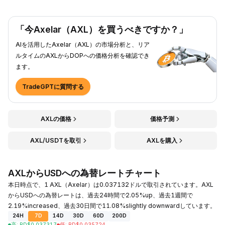
「今Axelar（AXL）を買うべきですか？」
AIを活用したAxelar（AXL）の市場分析と、リア
ルタイムのAXLからDOPへの価格分析を確認でき
ます。
TradeGPTに質問する
AXLの価格
価格予測
AXL/USDTを取引
AXLを購入
AXLからUSDへの為替レートチャート
本日時点で、1 AXL（Axelar）は0.037132ドルで取引されています。AXL
からUSDへの為替レートは、過去24時間で2.05%up、過去1週間で
2.19%increased、過去30日間で11.08%slightly downwardしています。
24H
7D
14D
30D
60D
200D
高
:
RD$
0.037317
低
:
RD$
0.035724