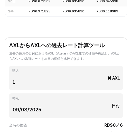
90日
RD$0.072109
RD$0.035890
RD$0.045938
1年
RD$0.371825
RD$0.035890
RD$0.118989
AXLからAXLへの過去レート計算ツール
過去の任意の日付におけるAXL（Axelar）のAXL建ての価値を確認し、AXLか
らAXLへの為替レートを本日の価値と比較できます。
購入
AXL
時点
日付
RD$0.46
当時の価値