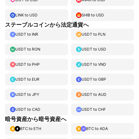
LINK
to
USD
SHIB
to
USD
ステーブルコインから法定通貨へ
USDT
to
INR
USDT
to
PLN
USDT
to
RON
USDT
to
USD
USDT
to
PHP
USDT
to
VND
USDT
to
EUR
USDT
to
GBP
USDT
to
JPY
USDT
to
AUD
USDT
to
CAD
USDT
to
CHF
暗号資産から暗号資産へ
BTC
to
ETH
BTC
to
ADA