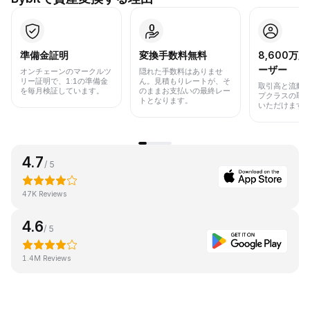
準備金証明
変換手数料無料
8,600万
ーザー
オンチェーンのマークルツ
隠れた手数料はありませ
リー証明で、1:1の準備金
ん。見積もりレートが、そ
取引高と流動
を毎月検証しています。
のままお支払いの最終レー
プクラスの取
トとなります。
いただけます
4.7
/ 5
47K Reviews
4.6
/ 5
1.4M Reviews