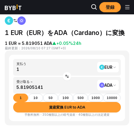
登録
ホーム
EUR to ADA
1 EUR（EUR）をADA（Cardano）に変換
1 EUR ≈ 5.819051 ADA
▲
+0.05%
24h
最終更新
：
2026/08/10 07:27
(
GMT+0
)
支払う
EUR
受け取る ~
ADA
1
10
50
100
500
1000
10000
資産変換 EUR to ADA
手数料無料・350種類以上の暗号資産・40種類以上の法定通貨