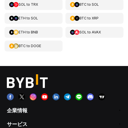
SOL
to
TRX
BTC
to
SOL
ETH
to
SOL
BTC
to
XRP
ETH
to
BNB
SOL
to
AVAX
BTC
to
DOGE
企業情報
サービス