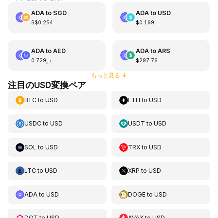
ADA
to
SGD
ADA
to
USD
S$0.254
$0.199
ADA
to
AED
ADA
to
ARS
د.إ0.729
$297.76
もっと見る
↓
注目のUSD変換ペア
BTC
to
USD
ETH
to
USD
USDC
to
USD
USDT
to
USD
SOL
to
USD
TRX
to
USD
LTC
to
USD
XRP
to
USD
ADA
to
USD
DOGE
to
USD
DOT
to
USD
AVAX
to
USD