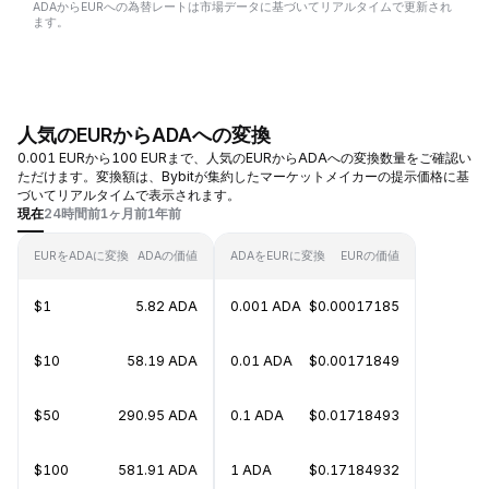
ADAからEURへの為替レートは市場データに基づいてリアルタイムで更新され
ます。
人気のEURからADAへの変換
0.001 EURから100 EURまで、人気のEURからADAへの変換数量をご確認い
ただけます。変換額は、Bybitが集約したマーケットメイカーの提示価格に基
づいてリアルタイムで表示されます。
現在
24時間前
1ヶ月前
1年前
EURをADAに変換
ADAの価値
ADAをEURに変換
EURの価値
$1
5.82 ADA
0.001 ADA
$0.00017185
$10
58.19 ADA
0.01 ADA
$0.00171849
$50
290.95 ADA
0.1 ADA
$0.01718493
$100
581.91 ADA
1 ADA
$0.17184932