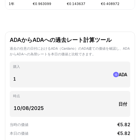
1年
€0.963099
€0.143637
€0.408972
-7
ADAからADAへの過去レート計算ツール
過去の任意の日付におけるADA（Cardano）のADA建ての価値を確認し、ADA
からADAへの為替レートを本日の価値と比較できます。
購入
ADA
時点
日付
€5.82
当時の価値
€5.82
本日の価値