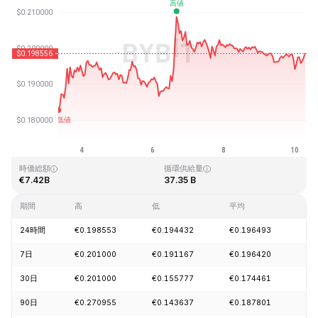
最終更新日時：2026-08-10、07:27 GMT+0
過去最高値
過去最低値
€3.09
€0.019253
時価総額
循環供給量
€7.42B
37.35 B
期間
高
低
平均
変
24時間
€0.198553
€0.194432
€0.196493
-0
7日
€0.201000
€0.191167
€0.196420
+8
30日
€0.201000
€0.155777
€0.174461
+1
90日
€0.270955
€0.143637
€0.187801
+2