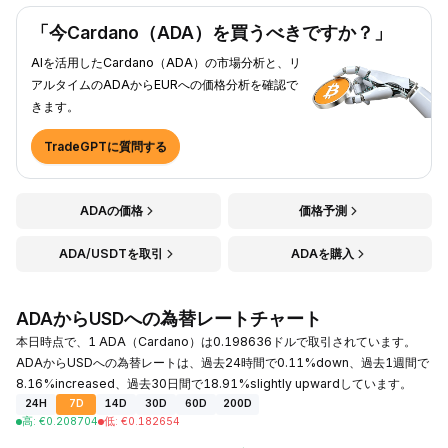
「今Cardano（ADA）を買うべきですか？」
AIを活用したCardano（ADA）の市場分析と、リ
アルタイムのADAからEURへの価格分析を確認で
きます。
TradeGPTに質問する
ADAの価格
価格予測
ADA/USDTを取引
ADAを購入
ADAからUSDへの為替レートチャート
本日時点で、1 ADA（Cardano）は0.198636ドルで取引されています。
ADAからUSDへの為替レートは、過去24時間で0.11%down、過去1週間で
8.16%increased、過去30日間で18.91%slightly upwardしています。
24H
7D
14D
30D
60D
200D
高
:
€
0.208704
低
:
€
0.182654