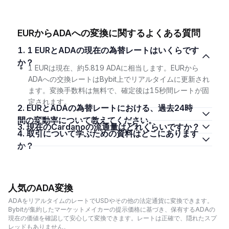
EURからADAへの変換に関するよくある質問
1. 1 EURとADAの現在の為替レートはいくらです
か？
1 EURは現在、約5.819 ADAに相当します。EURから
ADAへの交換レートはBybit上でリアルタイムに更新され
ます。変換手数料は無料で、確定後は15秒間レートが固
定されます。
2. EURとADAの為替レートにおける、過去24時
間の変動率について教えてください。
3. 現在のCardanoの流通量はどれくらいですか？
4. 取引について学ぶための資料はどこにあります
か？
人気のADA変換
ADAをリアルタイムのレートでUSDやその他の法定通貨に変換できます。
Bybitが集約したマーケットメイカーの提示価格に基づき、保有するADAの
現在の価値を確認して安心して変換できます。レートは正確で、隠れたスプ
レッドもありません。