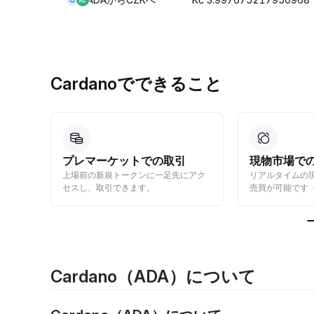
Cardanoでできること
プレマーケットでの取引
現物市場で
ンカム
上場前の新規トークンに一足先にアク
リアルタイムの
す。
セスし、取引できます。
売買が可能です
Cardano（ADA）について