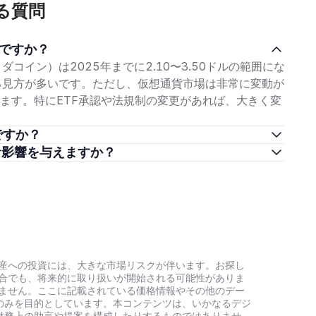
ある質問
）は、トランザクション、ステーキング、ガバナンスなどに使用
は金融、ゲーム、アート、サプライチェーンアプリケーションをサ
クセキュリティと
分散型アプリ（DApps）
の機能に貢献すること
らですか？
3.5兆円で、時価総額ランキングで9位にランクインする人気の暗
コイン）は2025年までに2.10〜3.50ドルの範囲にな
注目されています。潜在的な用途は取引を超えて広がり、分散型
する見方が多いです。ただし、仮想通貨市場は非常に変動が
的なブロックチェーン技術を活用する他の分野での応用がありま
ます。特にETF承認や法規制の変更があれば、大きく変
ですか？
うな影響を与えますか？
特に優れたものとして注目されています。学術的なアプローチに
ラビリティ、持続可能性を兼ね備えたシステムが構築されていま
技術的特徴について詳しく見ていきましょう。
独自のコンセンサスアルゴリズムを採用しています。このコンセ
の高いプルーフ・オブ・ステーク（PoS）プロトコルであり、
は、通貨の保有量が多いほど、情報の検証・承認をする権利を得
号資産への投資には、大きな市場リスクが伴います。お探し
い場合でも、将来的に取り扱いが開始される可能性がありま
層に権利と富が集中する弱点があります。ウロボロスコンセンサ
負いません。ここに記載されている価格情報やその他のデー
く保有する者に権利が渡りやすいという部分は変わらないもの
のみを目的としています。本コンテンツは、いかなるデジ
良されています。ウロボロスは最初の証明可能で安全なPoSコ
財務上の助言や提案を構成したりするものではありませ