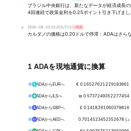
ブラジル中央銀行は、新たなデータが経済成長の
4回連続で政策金利を0.25ポイント引き下げまし
2026-08-05 22:20
(UTC)
弱気
カルダノの価格は0.20ドルで停滞：ADAはさ
1 ADAを現地通貨に換算
ADAからEURへ
€ 0.16527621229183861
ADAからILSへ
₪ 0.5737249352277454
ADAからGBPへ
£ 0.1418261060379816
ADAからAEDへ
د.إ 0.7014523452352678
ADAからCZKへ
Kč 3.997675217950968