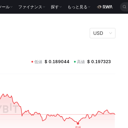
ツール
ファイナンス
探す
もっと見る
USD
低値
$
0.189044
高値
$
0.197323