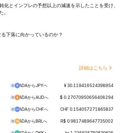
鈍化とインフレの予想以上の減速を示したことを受け、
た。
らなる下落に向かっているのか？
詳細はこちら
ADAからJPYへ
¥ 30.119416524398954
ADAからAUDへ
$ 0.27070950656408294
ADAからCHFへ
CHF 0.154057271865837
ADAからBRLへ
R$ 0.9817489647735002
ADAからDKKへ
kr 1.235505780839635