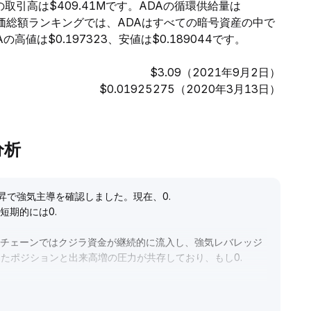
の取引高は$409.41Mです。ADAの循環供給量は
。時価総額ランキングでは、ADAはすべての暗号資産の中で
値は$0.197323、安値は$0.189044です。
$3.09（2021年9月2日）
$0.01925275（2020年3月13日）
分析
上昇で強気主導を確認しました。現在、0
.
短期的には0
.
ンチェーンではクジラ資金が継続的に流入し、強気レバレッジ
たポジションと出来高増の圧力が共存しており、もし0
.
見ると、エコシステムのアップグレードやLayer2進展が基礎