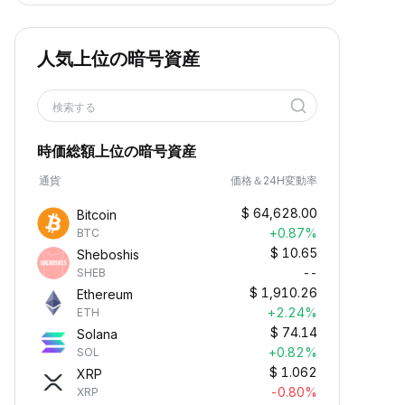
人気上位の暗号資産
検索する
時価総額上位の暗号資産
通貨
価格＆24H変動率
$
64,628.00
Bitcoin
+0.87%
BTC
$
10.65
Sheboshis
--
SHEB
$
1,910.26
Ethereum
+2.24%
ETH
$
74.14
Solana
+0.82%
SOL
$
1.062
XRP
-0.80%
XRP