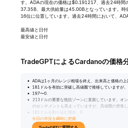
す。ADAの現在の価格は$0.191217、過去24時間
37.35B、最大供給量は45.00Bとなっています
16位に位置しています。過去24時間において、ADAの高
最高値と日付
最安値と日付
TradeGPTによるCardanoの価格
ADAは1ヶ月のレンジ相場を終え、出来高と価格の
181ドルを有効に突破し高値圏で推移していますが、
197〜0
.
213ドルの重要な抵抗ゾーンに直面しています。オ
のセンチメントも高まっていますが、高値圏の密集し
181ドルを割り込む場合、0
.
今日の市況を瞬時に把握
174ドルやさらに低い0
.
138ドルまでのリスクに警戒が必要です。中長期的に
TradeGPTに質問する