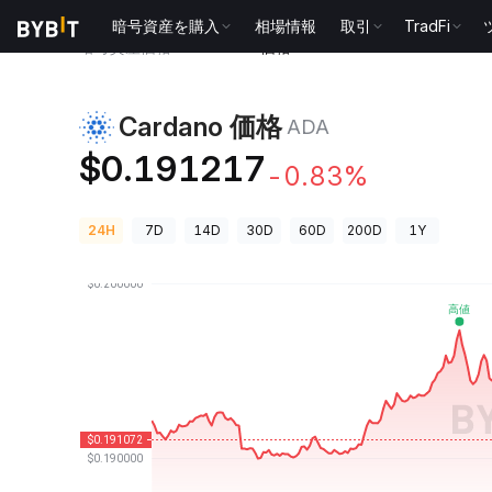
暗号資産を購入
相場情報
取引
TradFi
暗号資産価格
Cardano 価格 ADA
Cardano 価格
ADA
$0.191217
-0.83%
24H
7D
14D
30D
60D
200D
1Y