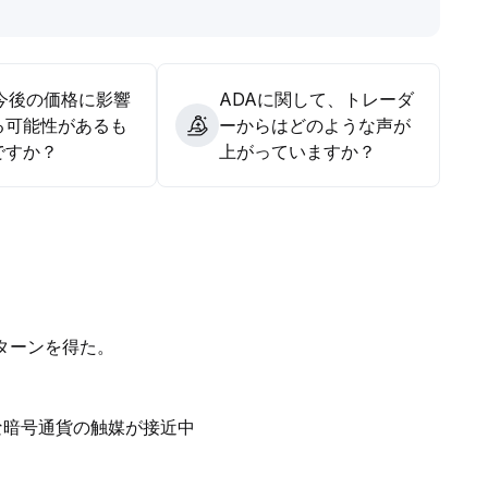
ガバナンスの不確実性に継続的な注視が必要です。戦略として
システムの実装や下落時の買い増し機会に注目、ポジション管
リスクに警戒しましょう。
.
の今後の価格に影響
ADAに関して、トレーダ
る可能性があるも
ーからはどのような声が
ですか？
上がっていますか？
ターンを得た。
な暗号通貨の触媒が接近中