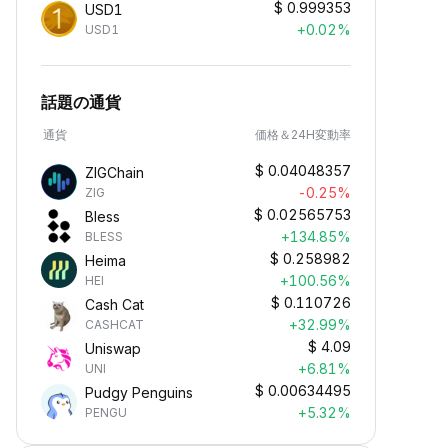
$
0.999353
USD1
+0.02%
USD1
話題の通貨
通貨
価格＆24H変動率
$
0.04048357
ZIGChain
-0.25%
ZIG
$
0.02565753
Bless
+134.85%
BLESS
$
0.258982
Heima
+100.56%
HEI
$
0.110726
Cash Cat
+32.99%
CASHCAT
$
4.09
Uniswap
+6.81%
UNI
$
0.00634495
Pudgy Penguins
+5.32%
PENGU