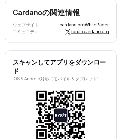
Cardanoの関連情報
ウェブサイト
cardano.org
WhitePaper
コミュニティ
forum.cardano.org
スキャンしてアプリをダウンロー
ド
パッシブインカムの獲得
資産を預け入れて、パッシブインカム
iOS＆Android対応（モバイル＆タブレット）
を獲得しながら資産を増やせます。