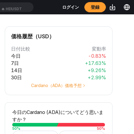
登録
ログイン
🔥
HEIUSDT
価格履歴（USD）
日付比較
変動率
今日
-0.83%
7日
+17.63%
14日
+9.26%
30日
+2.99%
Cardano（ADA）価格予想
今日のCardano (ADA)についてどう思いま
すか？
50
%
50
%