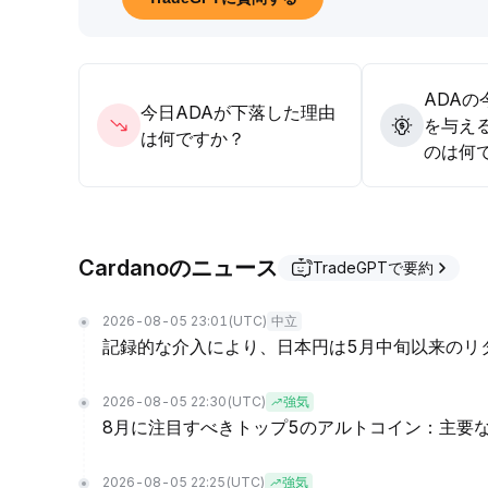
価値を強化していますが、個人投資家の活動低下や
は、短期では下落局面で0
.
181ドル以上の強いゾーンを狙い、中長期ではエコ
理と高レバレッジ資金の撤退によるボラティリティ
ADA
今日ADAが下落した理由
を与え
は何ですか？
のは何
Cardanoのニュース
TradeGPTで要約
2026-08-05 23:01
(UTC)
中立
記録的な介入により、日本円は5月中旬以来のリ
2026-08-05 22:30
(UTC)
強気
8月に注目すべきトップ5のアルトコイン：主要
2026-08-05 22:25
(UTC)
強気