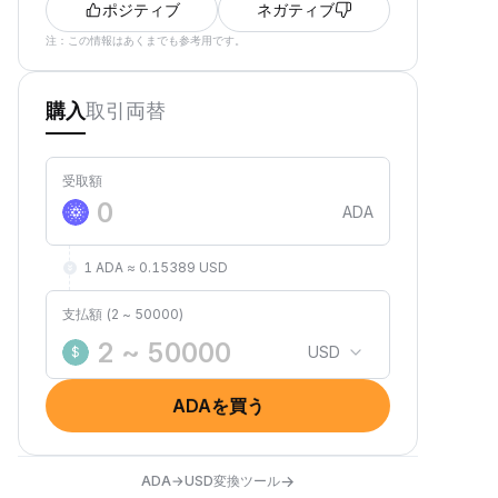
ポジティブ
ネガティブ
注：この情報はあくまでも参考用です。
取引
両替
購入
受取額
ADA
1 ADA ≈ 0.15389 USD
支払額 (2 ~ 50000)
USD
$
ADAを買う
→
ADA→USD変換ツール