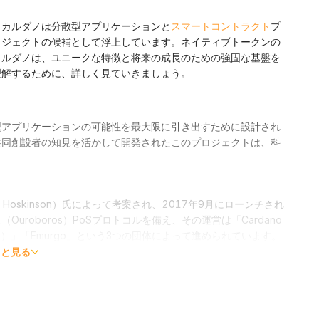
、カルダノは分散型アプリケーションと
スマートコントラクト
プ
ロジェクトの候補として浮上しています。ネイティブトークンの
カルダノは、ユニークな特徴と将来の成長のための強固な基盤を
理解するために、詳しく見ていきましょう。
型アプリケーションの可能性を最大限に引き出すために設計され
共同創設者の知見を活かして開発されたこのプロジェクトは、科
 Hoskinson）氏によって考案され、2017年9月にローンチされ
roboros）PoSプロトコルを備え、その運営は「Cardano
bal（IOG）」「Emurgo」という3つの団体によって進められています。
ています。この特徴的な仕組みにより、スケーラビリティと柔軟
っと見る
た手法を採用しており、ブロックチェーン技術の問題点を解決す