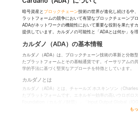
Cardano（ADA）について
暗号資産と
ブロックチェーン
技術の世界が進化し続ける中
ラットフォームの競争において有望なブロックチェーンプ
ADAがネットワークの機能性において重要な役割を果たす
提供しています。カルダノの可能性と「ADAとは何か」を
カルダノ（ADA）の基本情報
カルダノ（ADA）は、ブロックチェーン技術の革新と分散
たプラットフォームとその基軸通貨です。イーサリアムの
学的手法に基づく堅実なアプローチを特徴としています。
カルダノとは
カルダノ（ADA）とは、チャールズ ホスキンソン（Charles
たプラットフォームです。エネルギー効率の高いウロボロス（Ou
Foundation（カルダノ財団）」「Input Output Glo
基本構成は、決済と計算タスクを分離する二層構造となっ
も
性が高められています。開発チームは、学術研究に基づい
るための基礎が築かれました。
ADAの役割と価値