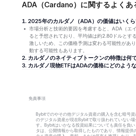
ADA（Cardano）に関するよく
カルダノのネイティブ暗号資産であるADA（エイダコイン
され、最大供給量は450億トークンです。ADAトークン
ポートしています。また、ステークホルダーがネットワー
1. 2025年のカルダノ（ADA）の価値はいく
を可能にします。2025年3月時点で、ADAの時価総額は約
市場分析と技術的要因を考慮すると、ADA（エイダ
号資産となっており、投資家の間では常にADAチャートが
ると予想されており、平均値は約2.80ドルと
金融（DeFi）、非代替性トークン（NFT）、および先進
激しいため、この価格予測は変わる可能性があり
す。
動する可能性もあります。
カルダノの技術的特徴
2. カルダノのネイティブトークンの特徴は何
3. カルダノ現物ETFはADAの価格にどのよ
カルダノの技術的特徴は、ブロックチェーン業界の中でも
基づく厳密な開発プロセスにより、セキュリティ、スケー
す。以下では、他のブロックチェーンと一線を画す重要な
独自のコンセンサスアルゴリズム
免責事項
カルダノ（ADA）は「
Ouroboros（ウロボロス）
」という
ンサスアルゴリズムは、ピアレビューされ、エネルギー効率
分散化とスケーラビリティを促進します。基本的なPoSで
Bybitでのやその他デジタル資産の購入を含む暗
のデジタル資産が現在Bybitで取り扱われていな
られやすくなりますが、これでは通貨を多く保有する富裕
す。Bybitはいかなる投資結果についても責任を
スアルゴリズムは、基軸通貨のADA（エイダコイン）を多
タは、公開情報から取得したものであり、情報提供
の、よりランダムに権利を得る者が選出される仕組みへと改
タル資産の購入、売却、または保有を推奨したり、