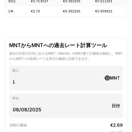
90日
€0.713537
€0.392205
€0.511201
-1
1年
€2.70
€0.392205
€0.958921
-5
MNTからMNTへの過去レート計算ツール
過去の任意の日付におけるMNT（Mantle）のMNT建ての価値を確認し、MNT
からMNTへの為替レートを本日の価値と比較できます。
購入
MNT
時点
日付
€2.69
当時の価値