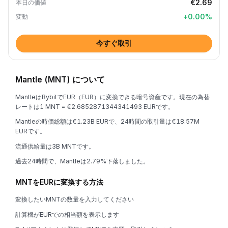
€2.69
本日の価値
+
0.00
%
変動
今すぐ取引
Mantle (MNT) について
MantleはBybitでEUR（EUR）に変換できる暗号資産です。現在の為替
レートは1 MNT = €2.6852871344341493 EURです。
Mantleの時価総額は€1.23B EURで、24時間の取引量は€18.57M
EURです。
流通供給量は3B MNTです。
過去24時間で、Mantleは2.79%下落しました。
MNTをEURに変換する方法
変換したいMNTの数量を入力してください
計算機がEURでの相当額を表示します