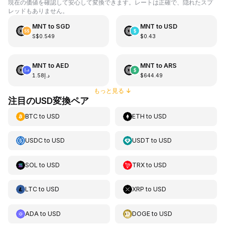
現在の価値を確認して安心して変換できます。レートは正確で、隠れたスプ
レッドもありません。
MNT
to
SGD
MNT
to
USD
S$0.549
$0.43
MNT
to
AED
MNT
to
ARS
د.إ1.58
$644.49
もっと見る
↓
注目のUSD変換ペア
BTC
to
USD
ETH
to
USD
USDC
to
USD
USDT
to
USD
SOL
to
USD
TRX
to
USD
LTC
to
USD
XRP
to
USD
ADA
to
USD
DOGE
to
USD