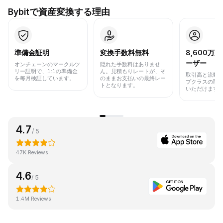
Bybitで資産変換する理由
準備金証明
変換手数料無料
8,600万
ーザー
オンチェーンのマークルツ
隠れた手数料はありませ
リー証明で、1:1の準備金
ん。見積もりレートが、そ
取引高と流動
を毎月検証しています。
のままお支払いの最終レー
プクラスの取
トとなります。
いただけます
4.7
/ 5
47K Reviews
4.6
/ 5
1.4M Reviews