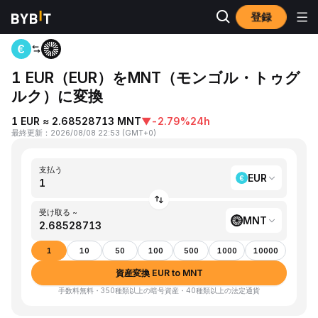
登録
ホーム
EUR to MNT
1 EUR（EUR）をMNT（モンゴル・トゥグ
ルク）に変換
1 EUR ≈ 2.68528713 MNT
▼
-2.79%
24h
最終更新
：
2026/08/08 22:53
(
GMT+0
)
支払う
EUR
受け取る ~
MNT
1
10
50
100
500
1000
10000
資産変換 EUR to MNT
手数料無料・350種類以上の暗号資産・40種類以上の法定通貨