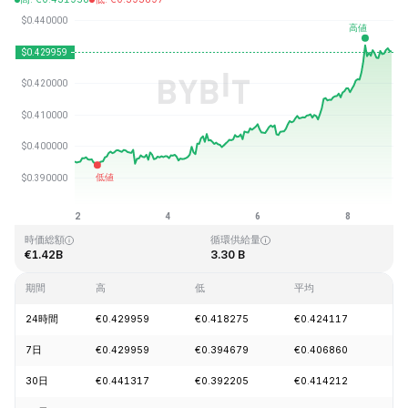
最終更新日時：2026-08-08、22:53 GMT+0
過去最高値
過去最低値
€2.86
€0.307978
時価総額
循環供給量
€1.42B
3.30 B
期間
高
低
平均
変
24時間
€0.429959
€0.418275
€0.424117
+2
7日
€0.429959
€0.394679
€0.406860
+8
30日
€0.441317
€0.392205
€0.414212
-0