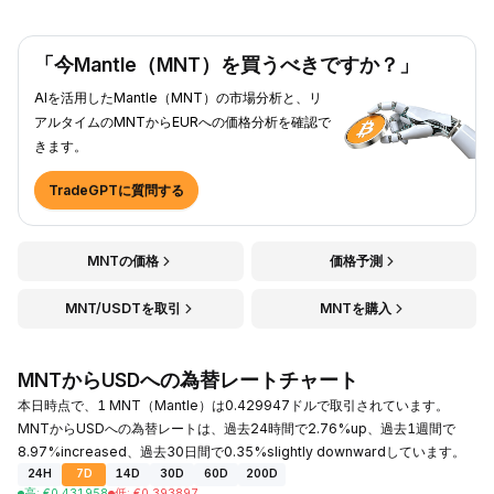
「今Mantle（MNT）を買うべきですか？」
AIを活用したMantle（MNT）の市場分析と、リ
アルタイムのMNTからEURへの価格分析を確認で
きます。
TradeGPTに質問する
MNTの価格
価格予測
MNT/USDTを取引
MNTを購入
MNTからUSDへの為替レートチャート
本日時点で、1 MNT（Mantle）は0.429947ドルで取引されています。
MNTからUSDへの為替レートは、過去24時間で2.76%up、過去1週間で
8.97%increased、過去30日間で0.35%slightly downwardしています。
24H
7D
14D
30D
60D
200D
高
:
€
0.431958
低
:
€
0.393897