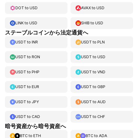
DOT
to
USD
AVAX
to
USD
LINK
to
USD
SHIB
to
USD
ステーブルコインから法定通貨へ
USDT
to
INR
USDT
to
PLN
USDT
to
RON
USDT
to
USD
USDT
to
PHP
USDT
to
VND
USDT
to
EUR
USDT
to
GBP
USDT
to
JPY
USDT
to
AUD
USDT
to
CAD
USDT
to
CHF
暗号資産から暗号資産へ
BTC
to
ETH
BTC
to
ADA