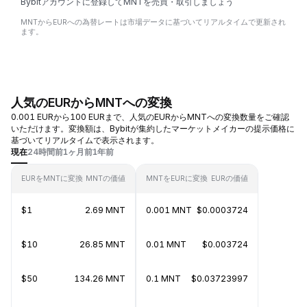
Bybitアカウントに登録してMNTを売買・取引しましょう
MNTからEURへの為替レートは市場データに基づいてリアルタイムで更新され
ます。
人気のEURからMNTへの変換
0.001 EURから100 EURまで、人気のEURからMNTへの変換数量をご確認
いただけます。変換額は、Bybitが集約したマーケットメイカーの提示価格に
基づいてリアルタイムで表示されます。
現在
24時間前
1ヶ月前
1年前
EURをMNTに変換
MNTの価値
MNTをEURに変換
EURの価値
$1
2.69 MNT
0.001 MNT
$0.0003724
$10
26.85 MNT
0.01 MNT
$0.003724
$50
134.26 MNT
0.1 MNT
$0.03723997