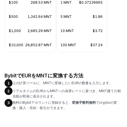
$100
268.53 MNT
1 MNT
$0.37239965
$500
1,342.64 MNT
5 MNT
$1.86
$1,000
2,685.29 MNT
10 MNT
$3.72
$10,000
26,852.87 MNT
100 MNT
$37.24
BybitでEURをMNTに変換する方法
上の計算ツールに、MNTに変換したいEURの数量を入力します。
1
リアルタイムのEURからMNTへの為替レートに基づき、MNT建ての相
2
当額が即座に表示されます。
無料のBybitアカウントに登録すると、
変換手数料無料
でcryptoの変
3
換・購入・売却・取引ができます。