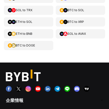
SOL
to
TRX
BTC
to
SOL
ETH
to
SOL
BTC
to
XRP
ETH
to
BNB
SOL
to
AVAX
BTC
to
DOGE
企業情報