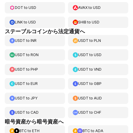
DOT
to
USD
AVAX
to
USD
LINK
to
USD
SHIB
to
USD
ステーブルコインから法定通貨へ
USDT
to
INR
USDT
to
PLN
USDT
to
RON
USDT
to
USD
USDT
to
PHP
USDT
to
VND
USDT
to
EUR
USDT
to
GBP
USDT
to
JPY
USDT
to
AUD
USDT
to
CAD
USDT
to
CHF
暗号資産から暗号資産へ
BTC
to
ETH
BTC
to
ADA