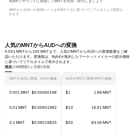
Bybitアカウントに登録してMNTを売買・取引しましょう
MNTからAUDへの為替レートは市場データに基づいてリアルタイムで更新さ
れます。
人気のMNTからAUDへの変換
0.001 MNTから100 MNTまで、人気のMNTからAUDへの変換数量をご確
認いただけます。変換額は、Bybitが集約したマーケットメイカーの提示価格
に基づいてリアルタイムで表示されます。
現在
24時間前
1ヶ月前
1年前
MNTをAUDに変換
AUDの価値
AUDをMNTに変換
MNTの価値
0.001 MNT
$0.00060198
$1
1.66 MNT
0.01 MNT
$0.00601982
$10
16.61 MNT
0.1 MNT
$0.06019825
$50
83.06 MNT