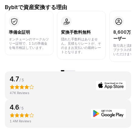
Bybitで資産変換する理由
準備金証明
変換手数料無料
8,600万
ーザー
オンチェーンのマークルツ
隠れた手数料はありませ
リー証明で、1:1の準備金
ん。見積もりレートが、そ
取引高と流動
を毎月検証しています。
のままお支払いの最終レー
プクラスの取
トとなります。
いただけます
4.7
/ 5
47K Reviews
4.6
/ 5
1.4M Reviews