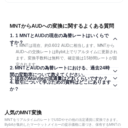
MNTからAUDへの変換に関するよくある質問
1. 1 MNTとAUDの現在の為替レートはいくらで
すか？
1 MNTは現在、約0.602 AUDに相当します。MNTから
AUDへの交換レートはBybit上でリアルタイムに更新され
ます。変換手数料は無料で、確定後は15秒間レートが固
定されます。
2. MNTとAUDの為替レートにおける、過去24時
間の変動率について教えてください。
3. 現在のMantleの流通量はどれくらいですか？
4. 取引について学ぶための資料はどこにあります
か？
人気のMNT変換
MNTをリアルタイムのレートでUSDやその他の法定通貨に変換できます。
Bybitが集約したマーケットメイカーの提示価格に基づき、保有するMNTの