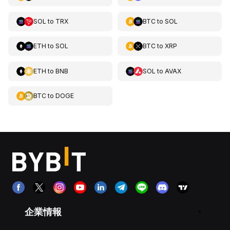
SOL
to
TRX
BTC
to
SOL
ETH
to
SOL
BTC
to
XRP
ETH
to
BNB
SOL
to
AVAX
BTC
to
DOGE
企業情報