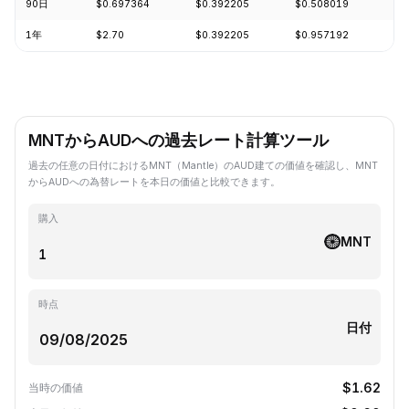
90日
$0.697364
$0.392205
$0.508019
-2
1年
$2.70
$0.392205
$0.957192
-6
MNTからAUDへの過去レート計算ツール
過去の任意の日付におけるMNT（Mantle）のAUD建ての価値を確認し、MNT
からAUDへの為替レートを本日の価値と比較できます。
購入
MNT
時点
日付
$1.62
当時の価値