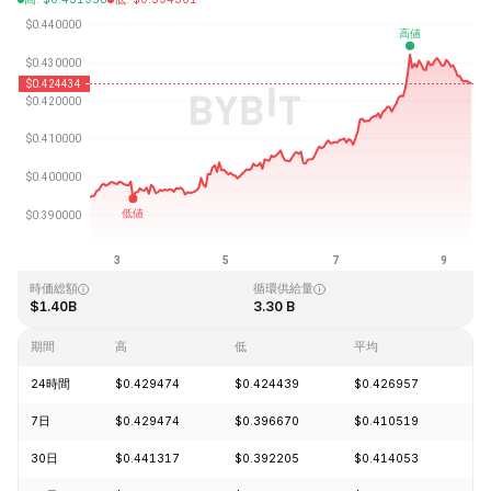
最終更新日時：2026-08-09、11:49 GMT+0
過去最高値
過去最低値
$2.86
$0.307978
時価総額
循環供給量
$1.40B
3.30 B
期間
高
低
平均
変
24時間
$0.429474
$0.424439
$0.426957
-0
7日
$0.429474
$0.396670
$0.410519
+7
30日
$0.441317
$0.392205
$0.414053
-1