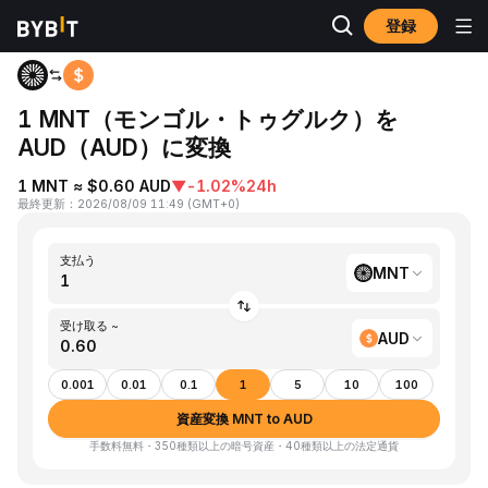
登録
ホーム
MNT to AUD
1 MNT（モンゴル・トゥグルク）を
AUD（AUD）に変換
1 MNT ≈ $0.60 AUD
▼
-1.02%
24h
最終更新
：
2026/08/09 11:49
(
GMT+0
)
支払う
MNT
受け取る ~
AUD
0.001
0.01
0.1
1
5
10
100
資産変換 MNT to AUD
手数料無料・350種類以上の暗号資産・40種類以上の法定通貨