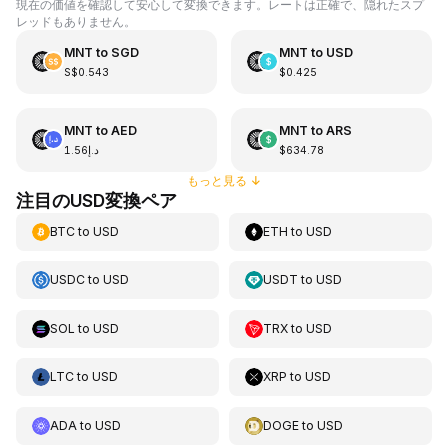
現在の価値を確認して安心して変換できます。レートは正確で、隠れたスプ
レッドもありません。
MNT
to
SGD
MNT
to
USD
S$0.543
$0.425
MNT
to
AED
MNT
to
ARS
د.إ1.56
$634.78
もっと見る
↓
注目のUSD変換ペア
BTC
to
USD
ETH
to
USD
USDC
to
USD
USDT
to
USD
SOL
to
USD
TRX
to
USD
LTC
to
USD
XRP
to
USD
ADA
to
USD
DOGE
to
USD