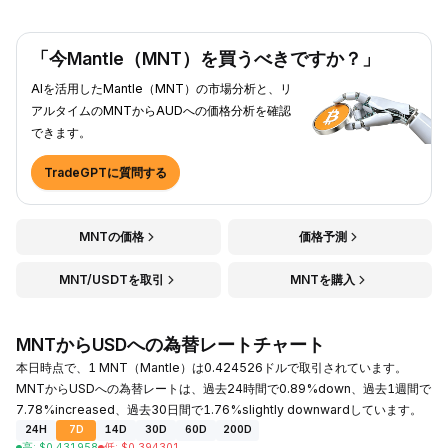
「今Mantle（MNT）を買うべきですか？」
AIを活用したMantle（MNT）の市場分析と、リ
アルタイムのMNTからAUDへの価格分析を確認
できます。
TradeGPTに質問する
MNTの価格
価格予測
MNT/USDTを取引
MNTを購入
MNTからUSDへの為替レートチャート
本日時点で、1 MNT（Mantle）は0.424526ドルで取引されています。
MNTからUSDへの為替レートは、過去24時間で0.89%down、過去1週間で
7.78%increased、過去30日間で1.76%slightly downwardしています。
24H
7D
14D
30D
60D
200D
高
:
$
0.431958
低
:
$
0.394301