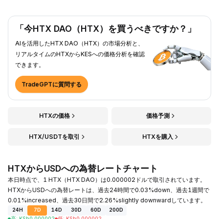
「今HTX DAO（HTX）を買うべきですか？」
AIを活用したHTX DAO（HTX）の市場分析と、
リアルタイムのHTXからKESへの価格分析を確認
できます。
TradeGPTに質問する
HTXの価格
価格予測
HTX/USDTを取引
HTXを購入
HTXからUSDへの為替レートチャート
本日時点で、1 HTX（HTX DAO）は0.000002ドルで取引されています。
HTXからUSDへの為替レートは、過去24時間で0.03%down、過去1週間で
0.01%increased、過去30日間で2.26%slightly downwardしています。
24H
7D
14D
30D
60D
200D
高
:
KSh
0.000002
低
:
KSh
0.000002