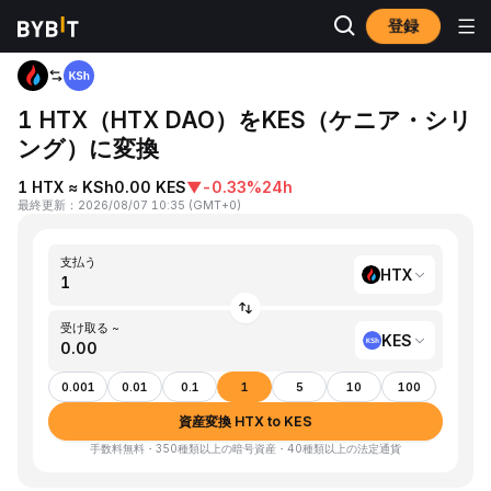
登録
ホーム
HTX to KES
1 HTX（HTX DAO）をKES（ケニア・シリ
ング）に変換
1 HTX ≈ KSh0.00 KES
▼
-0.33%
24h
最終更新
：
2026/08/07 10:35
(
GMT+0
)
支払う
HTX
受け取る ~
KES
0.001
0.01
0.1
1
5
10
100
資産変換 HTX to KES
手数料無料・350種類以上の暗号資産・40種類以上の法定通貨