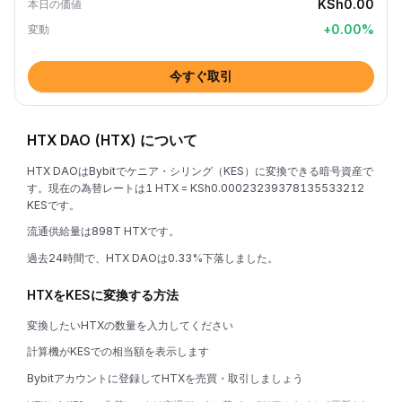
KSh0.00
本日の価値
+
0.00
%
変動
今すぐ取引
HTX DAO (HTX) について
HTX DAOはBybitでケニア・シリング（KES）に変換できる暗号資産で
す。現在の為替レートは1 HTX = KSh0.00023239378135533212
KESです。
流通供給量は898T HTXです。
過去24時間で、HTX DAOは0.33%下落しました。
HTXをKESに変換する方法
変換したいHTXの数量を入力してください
計算機がKESでの相当額を表示します
Bybitアカウントに登録してHTXを売買・取引しましょう