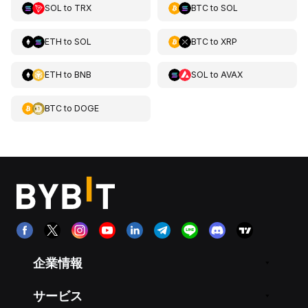
SOL
to
TRX
BTC
to
SOL
ETH
to
SOL
BTC
to
XRP
ETH
to
BNB
SOL
to
AVAX
BTC
to
DOGE
企業情報
サービス