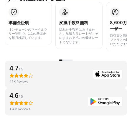
準備金証明
変換手数料無料
8,600万
ーザー
オンチェーンのマークルツ
隠れた手数料はありませ
リー証明で、1:1の準備金
ん。見積もりレートが、そ
取引高と流動
を毎月検証しています。
のままお支払いの最終レー
プクラスの取
トとなります。
いただけます
4.7
/ 5
47K Reviews
4.6
/ 5
1.4M Reviews