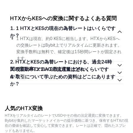
HTXからKESへの変換に関するよくある質問
1. 1 HTXとKESの現在の為替レートはいくらです
か？
1 HTXは現在、約0 KESに相当します。HTXからKESへ
の交換レートはBybit上でリアルタイムに更新されます。
変換手数料は無料で、確定後は15秒間レートが固定され
ます。
2. HTXとKESの為替レートにおける、過去24時
間の変動率について教えてください。
3. 現在のHTX DAOの流通量はどれくらいです
か？
4. 取引について学ぶための資料はどこにあります
か？
人気のHTX変換
HTXをリアルタイムのレートでUSDやその他の法定通貨に変換できます。
Bybitが集約したマーケットメイカーの提示価格に基づき、保有するHTXの現
在の価値を確認して安心して変換できます。レートは正確で、隠れたスプレ
ッドもありません。