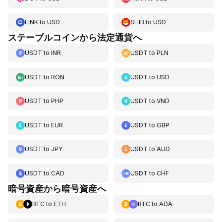
LINK
to
USD
SHIB
to
USD
ステーブルコインから法定通貨へ
USDT
to
INR
USDT
to
PLN
USDT
to
RON
USDT
to
USD
USDT
to
PHP
USDT
to
VND
USDT
to
EUR
USDT
to
GBP
USDT
to
JPY
USDT
to
AUD
USDT
to
CAD
USDT
to
CHF
暗号資産から暗号資産へ
BTC
to
ETH
BTC
to
ADA