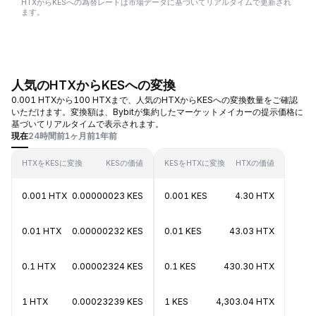
HTXからKESへの為替レートは市場データに基づいてリアルタイムで更新され
ます。
人気のHTXからKESへの変換
0.001 HTXから100 HTXまで、人気のHTXからKESへの変換数量をご確認
いただけます。変換額は、Bybitが集約したマーケットメイカーの提示価格に
基づいてリアルタイムで表示されます。
現在
24時間前
1ヶ月前
1年前
HTXをKESに変換
KESの価値
KESをHTXに変換
HTXの価値
0.001 HTX
0.00000023 KES
0.001 KES
4.30 HTX
0.01 HTX
0.00000232 KES
0.01 KES
43.03 HTX
0.1 HTX
0.00002324 KES
0.1 KES
430.30 HTX
1 HTX
0.00023239 KES
1 KES
4,303.04 HTX