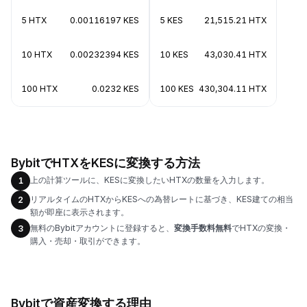
5 HTX
0.00116197 KES
5 KES
21,515.21 HTX
10 HTX
0.00232394 KES
10 KES
43,030.41 HTX
100 HTX
0.0232 KES
100 KES
430,304.11 HTX
BybitでHTXをKESに変換する方法
上の計算ツールに、KESに変換したいHTXの数量を入力します。
1
リアルタイムのHTXからKESへの為替レートに基づき、KES建ての相当
2
額が即座に表示されます。
無料のBybitアカウントに登録すると、
変換手数料無料
でHTXの変換・
3
購入・売却・取引ができます。
Bybitで資産変換する理由