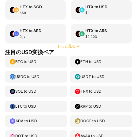
HTX
to
SGD
HTX
to
USD
S$0
$0
HTX
to
AED
HTX
to
ARS
د.إ0
$0.003
もっと見る
↓
注目のUSD変換ペア
BTC
to
USD
ETH
to
USD
USDC
to
USD
USDT
to
USD
SOL
to
USD
TRX
to
USD
LTC
to
USD
XRP
to
USD
ADA
to
USD
DOGE
to
USD
DOT
to
USD
AVAX
to
USD