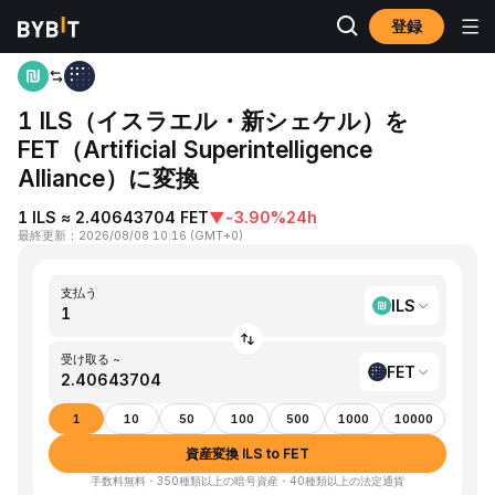
登録
ホーム
ILS to FET
1 ILS（イスラエル・新シェケル）を
FET（Artificial Superintelligence
Alliance）に変換
1 ILS ≈ 2.40643704 FET
▼
-3.90%
24h
最終更新
：
2026/08/08 10:16
(
GMT+0
)
支払う
ILS
受け取る ~
FET
1
10
50
100
500
1000
10000
資産変換 ILS to FET
手数料無料・350種類以上の暗号資産・40種類以上の法定通貨