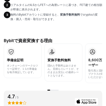
リアルタイムのILSからFETへの為替レートに基づき、FET建ての相当額
2
が即座に表示されます。
無料のBybitアカウントに登録すると、
変換手数料無料
でcryptoの変
3
換・購入・売却・取引ができます。
Bybitで資産変換する理由
準備金証明
変換手数料無料
8,600万
ーザー
オンチェーンのマークルツ
隠れた手数料はありませ
リー証明で、1:1の準備金
ん。見積もりレートが、そ
取引高と流動
を毎月検証しています。
のままお支払いの最終レー
プクラスの取
トとなります。
いただけます
4.7
/ 5