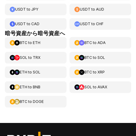
USDT
to
JPY
USDT
to
AUD
USDT
to
CAD
USDT
to
CHF
暗号資産から暗号資産へ
BTC
to
ETH
BTC
to
ADA
SOL
to
TRX
BTC
to
SOL
ETH
to
SOL
BTC
to
XRP
ETH
to
BNB
SOL
to
AVAX
BTC
to
DOGE