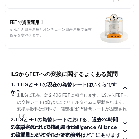
FETで資産運用
かんたん資産運用とオンチェーン資産運用で保有
資産を増やせます。
ILSからFETへの変換に関するよくある質問
1. 1 ILSとFETの現在の為替レートはいくらです
か？
1 ILSは現在、約2.406 FETに相当します。ILSからFETへ
の交換レートはBybit上でリアルタイムに更新されます。
変換手数料は無料で、確定後は15秒間レートが固定され
ます。
2. ILSとFETの為替レートにおける、過去24時間
の変動率について教えてください。
3. 現在のArtificial Superintelligence Alliance
の流通量はどれくらいですか？
4. 取引について学ぶための資料はどこにあります