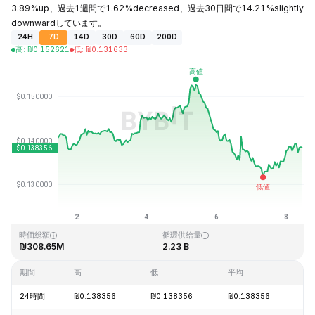
3.89%up、過去1週間で1.62%decreased、過去30日間で14.21%slightly
downwardしています。
24H
7D
14D
30D
60D
200D
高
:
₪
0.152621
低
:
₪
0.131633
最終更新日時：2026-08-08、10:16 GMT+0
過去最高値
過去最低値
₪3.45
₪0.008170
時価総額
循環供給量
₪308.65M
2.23 B
期間
高
低
平均
変
24時間
₪0.138356
₪0.138356
₪0.138356
+3