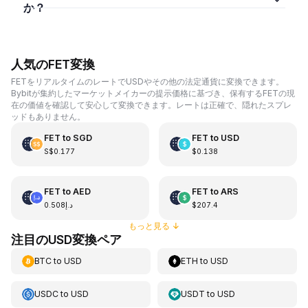
か？
人気のFET変換
FETをリアルタイムのレートでUSDやその他の法定通貨に変換できます。
Bybitが集約したマーケットメイカーの提示価格に基づき、保有するFETの現
在の価値を確認して安心して変換できます。レートは正確で、隠れたスプレ
ッドもありません。
FET
to
SGD
FET
to
USD
S$0.177
$0.138
FET
to
AED
FET
to
ARS
د.إ0.508
$207.4
もっと見る
↓
注目のUSD変換ペア
BTC
to
USD
ETH
to
USD
USDC
to
USD
USDT
to
USD