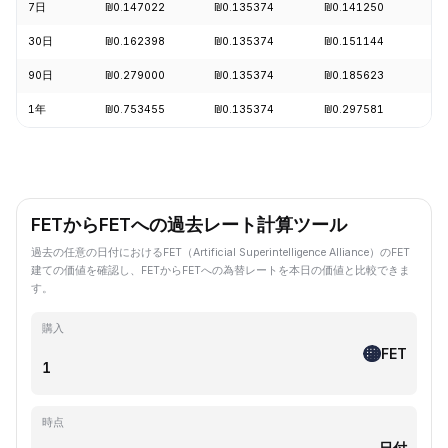
7日
₪0.147022
₪0.135374
₪0.141250
-1
30日
₪0.162398
₪0.135374
₪0.151144
-1
90日
₪0.279000
₪0.135374
₪0.185623
-3
1年
₪0.753455
₪0.135374
₪0.297581
-8
FETからFETへの過去レート計算ツール
過去の任意の日付におけるFET（Artificial Superintelligence Alliance）のFET
建ての価値を確認し、FETからFETへの為替レートを本日の価値と比較できま
す。
購入
FET
時点
日付