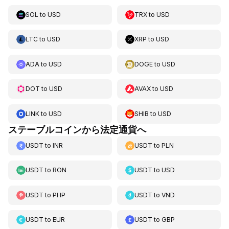
SOL
to
USD
TRX
to
USD
LTC
to
USD
XRP
to
USD
ADA
to
USD
DOGE
to
USD
DOT
to
USD
AVAX
to
USD
LINK
to
USD
SHIB
to
USD
ステーブルコインから法定通貨へ
USDT
to
INR
USDT
to
PLN
USDT
to
RON
USDT
to
USD
USDT
to
PHP
USDT
to
VND
USDT
to
EUR
USDT
to
GBP