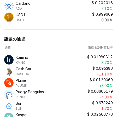
$
0.202016
Cardano
+7.10%
ADA
$
0.999669
USD1
0.00%
USD1
話題の通貨
通貨
価格＆24H変動率
$
0.01980812
Kamino
+8.70%
KMNO
$
0.095386
Cash Cat
-11.10%
CASHCAT
$
0.0120069
Plume
+3.00%
PLUME
$
0.00605179
Pudgy Penguins
-4.00%
PENGU
$
0.673249
Sui
-1.70%
SUI
$
0.02566776
Kaspa