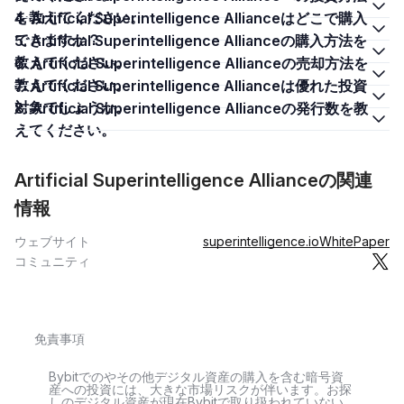
を教えてください。
4. Artificial Superintelligence Allianceはどこで購入
できますか？
5. Artificial Superintelligence Allianceの購入方法を
教えてください。
6. Artificial Superintelligence Allianceの売却方法を
教えてください。
7. Artificial Superintelligence Allianceは優れた投資
対象でしょうか。
8. Artificial Superintelligence Allianceの発行数を教
えてください。
Artificial Superintelligence Allianceの関連
情報
ウェブサイト
superintelligence.io
WhitePaper
コミュニティ
免責事項
Bybitでのやその他デジタル資産の購入を含む暗号資
産への投資には、大きな市場リスクが伴います。お探
しのデジタル資産が現在Bybitで取り扱われていない