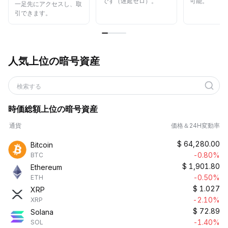
です（遅延ゼロ）。
可能。
一足先にアクセスし、取
引できます。
人気上位の暗号資産
検索する
時価総額上位の暗号資産
通貨
価格＆24H変動率
$
64,280.00
Bitcoin
-0.80%
BTC
$
1,901.80
Ethereum
-0.50%
ETH
$
1.027
XRP
-2.10%
XRP
$
72.89
Solana
-1.40%
SOL