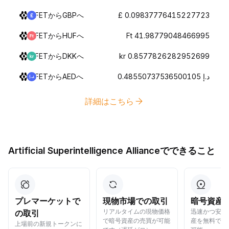
FETからGBPへ
£ 0.09837776415227723
FETからHUFへ
Ft 41.98779048466995
FETからDKKへ
kr 0.8577826282952699
FETからAEDへ
د.إ 0.48550737536500105
詳細はこちら
Artificial Superintelligence Allianceでできること
プレマーケットで
現物市場での取引
暗号資産
リアルタイムの現物価格
迅速かつ安全
の取引
で暗号資産の売買が可能
産を無料でら
上場前の新規トークンに