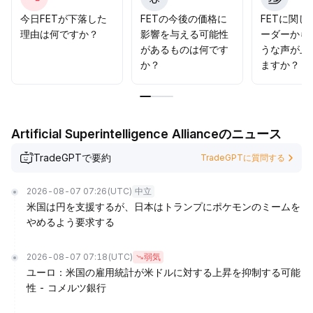
137ドルのサポートの有効性に注目し、これを下回ると下
落の加速リスクがあるため、低水準での運用や静観を維持
今日FETが下落した
FETの今後の価格に
FETに関し
し、シグナルが明確になってからのエントリーを推奨しま
理由は何ですか？
影響を与える可能性
ーダーから
す。
.
があるものは何です
うな声が上
か？
ますか？
Artificial Superintelligence Allianceのニュース
TradeGPTで要約
TradeGPTに質問する
2026-08-07 07:26
(UTC)
中立
米国は円を支援するが、日本はトランプにポケモンのミームを
やめるよう要求する
2026-08-07 07:18
(UTC)
弱気
ユーロ：米国の雇用統計が米ドルに対する上昇を抑制する可能
性 - コメルツ銀行