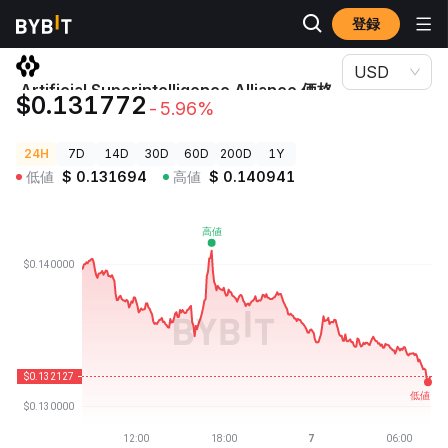
登録
暗号資産価格
Artificial Superintelligence Alliance 価格 FET
USD
Artificial Superintelligence Alliance 価格
$0.131772
-5.96%
FET
24H
7D
14D
30D
60D
200D
1Y
低値
$
0.131694
高値
$
0.140941