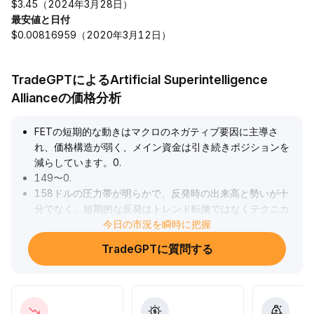
$3.45（2024年3月28日）
最安値と日付
$0.00816959（2020年3月12日）
TradeGPTによるArtificial Superintelligence
Allianceの価格分析
FETの短期的な動きはマクロのネガティブ要因に主導さ
れ、価格構造が弱く、メイン資金は引き続きポジションを
減らしています。0
.
149〜0
.
158ドルの圧力帯が明らかで、反発時の出来高と勢いが十
分でなく、短期的な反発はトレンド転換ではなくテクニカ
ルな修正に過ぎない可能性があります。ファンダメンタル
今日の市況を瞬時に把握
ズの好材料（Skyfireとの協業）は長期的なストーリーを強
TradeGPTに質問する
化するものの、流動性リスクや株主の信用事案が市場の信
頼感を抑え、ネガティブ要因の消化にはまだ時間が必要で
す。中期的には0
.
134〜0
.