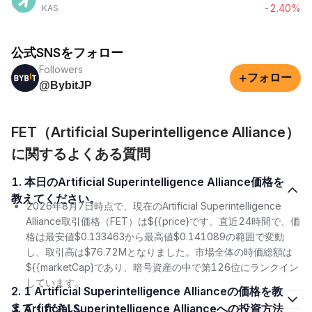
-2.40%
KAS
公式SNSをフォロー
Followers
+
フォロー
@BybitJP
FET（Artificial Superintelligence Alliance）
に関するよくある質問
1. 本日のArtificial Superintelligence Alliance価格を
教えてください。
2026年8月7日時点で、現在のArtificial Superintelligence
Alliance取引価格（FET）は${{price}です。直近24時間で、価
格は最安値$0.133463から最高値$0.141089の範囲で変動
し、取引高は$76.72Mとなりました。市場全体の時価総額は
${{marketCap}であり、暗号資産の中で第126位にランクイン
しています。
2. 1 Artificial Superintelligence Allianceの価格を教
えてください。
3. Artificial Superintelligence Allianceへの投資方法