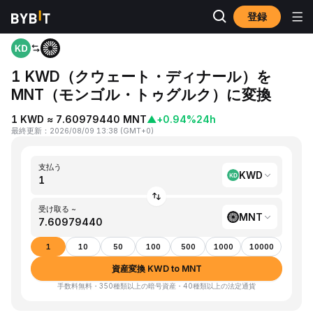
登録
ホーム
KWD to MNT
1 KWD（クウェート・ディナール）を
MNT（モンゴル・トゥグルク）に変換
1 KWD ≈ 7.60979440 MNT
▲
+0.94%
24h
最終更新
：
2026/08/09 13:38
(
GMT+0
)
支払う
KWD
受け取る ~
MNT
1
10
50
100
500
1000
10000
資産変換 KWD to MNT
手数料無料・350種類以上の暗号資産・40種類以上の法定通貨