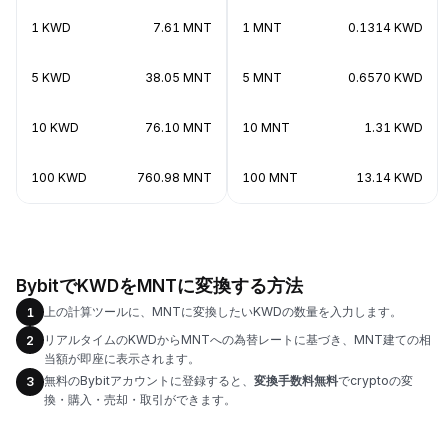
1 KWD
7.61 MNT
1 MNT
0.1314 KWD
5 KWD
38.05 MNT
5 MNT
0.6570 KWD
10 KWD
76.10 MNT
10 MNT
1.31 KWD
100 KWD
760.98 MNT
100 MNT
13.14 KWD
BybitでKWDをMNTに変換する方法
上の計算ツールに、MNTに変換したいKWDの数量を入力します。
1
リアルタイムのKWDからMNTへの為替レートに基づき、MNT建ての相
2
当額が即座に表示されます。
無料のBybitアカウントに登録すると、
変換手数料無料
でcryptoの変
3
換・購入・売却・取引ができます。