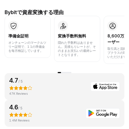
Bybitで資産変換する理由
準備金証明
変換手数料無料
8,600万
ーザー
オンチェーンのマークルツ
隠れた手数料はありませ
リー証明で、1:1の準備金
ん。見積もりレートが、そ
取引高と流動
を毎月検証しています。
のままお支払いの最終レー
プクラスの取
トとなります。
いただけます
4.7
/ 5
47K Reviews
4.6
/ 5
1.4M Reviews