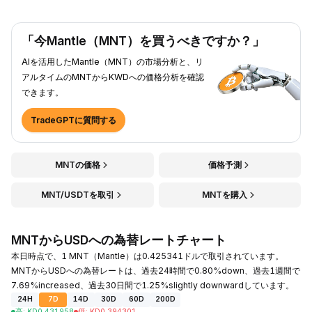
「今Mantle（MNT）を買うべきですか？」
AIを活用したMantle（MNT）の市場分析と、リ
アルタイムのMNTからKWDへの価格分析を確認
できます。
TradeGPTに質問する
MNTの価格
価格予測
MNT/USDTを取引
MNTを購入
MNTからUSDへの為替レートチャート
本日時点で、1 MNT（Mantle）は0.425341ドルで取引されています。
MNTからUSDへの為替レートは、過去24時間で0.80%down、過去1週間で
7.69%increased、過去30日間で1.25%slightly downwardしています。
24H
7D
14D
30D
60D
200D
高
:
KD
0.431958
低
:
KD
0.394301