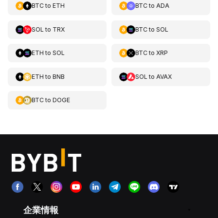
BTC
to
ETH
BTC
to
ADA
SOL
to
TRX
BTC
to
SOL
ETH
to
SOL
BTC
to
XRP
ETH
to
BNB
SOL
to
AVAX
BTC
to
DOGE
企業情報