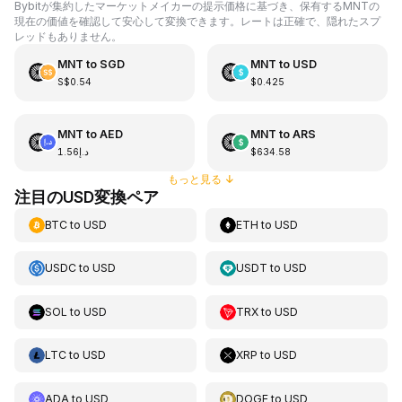
Bybitが集約したマーケットメイカーの提示価格に基づき、保有するMNTの
現在の価値を確認して安心して変換できます。レートは正確で、隠れたスプ
レッドもありません。
MNT
to
SGD
MNT
to
USD
S$0.54
$0.425
MNT
to
AED
MNT
to
ARS
د.إ1.56
$634.58
もっと見る
↓
注目のUSD変換ペア
BTC
to
USD
ETH
to
USD
USDC
to
USD
USDT
to
USD
SOL
to
USD
TRX
to
USD
LTC
to
USD
XRP
to
USD
ADA
to
USD
DOGE
to
USD