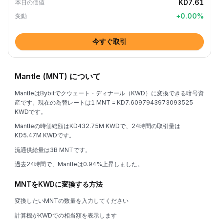
KD7.61
本日の価値
+
0.00
%
変動
今すぐ取引
Mantle (MNT) について
MantleはBybitでクウェート・ディナール（KWD）に変換できる暗号資
産です。現在の為替レートは1 MNT = KD7.6097943973093525
KWDです。
Mantleの時価総額はKD432.75M KWDで、24時間の取引量は
KD5.47M KWDです。
流通供給量は3B MNTです。
過去24時間で、Mantleは0.94%上昇しました。
MNTをKWDに変換する方法
変換したいMNTの数量を入力してください
計算機がKWDでの相当額を表示します