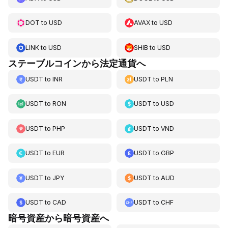
DOT
to
USD
AVAX
to
USD
LINK
to
USD
SHIB
to
USD
ステーブルコインから法定通貨へ
USDT
to
INR
USDT
to
PLN
USDT
to
RON
USDT
to
USD
USDT
to
PHP
USDT
to
VND
USDT
to
EUR
USDT
to
GBP
USDT
to
JPY
USDT
to
AUD
USDT
to
CAD
USDT
to
CHF
暗号資産から暗号資産へ