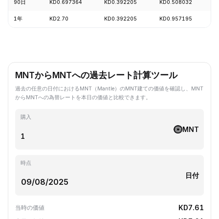
90日
KD0.697364
KD0.392205
KD0.508032
-
1年
KD2.70
KD0.392205
KD0.957195
-
MNTからMNTへの過去レート計算ツール
過去の任意の日付におけるMNT（Mantle）のMNT建ての価値を確認し、MNT
からMNTへの為替レートを本日の価値と比較できます。
購入
MNT
時点
日付
KD7.61
当時の価値