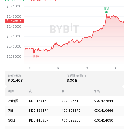
最終更新日時：2026-08-09、13:38 GMT+0
過去最高値
過去最低値
KD2.86
KD0.307978
時価総額
循環供給量
KD1.40B
3.30 B
期間
高
低
平均
24時間
KD0.429474
KD0.425614
KD0.427544
-
7日
KD0.429474
KD0.396670
KD0.410666
+
30日
KD0.441317
KD0.392205
KD0.414090
-