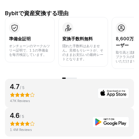
Bybitで資産変換する理由
準備金証明
変換手数料無料
8,600万
ーザー
オンチェーンのマークルツ
隠れた手数料はありませ
リー証明で、1:1の準備金
ん。見積もりレートが、そ
取引高と流動
を毎月検証しています。
のままお支払いの最終レー
プクラスの取
トとなります。
いただけます
4.7
/ 5
47K Reviews
4.6
/ 5
1.4M Reviews