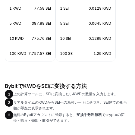
1 KWD
77.58 SEI
1 SEI
0.0129 KWD
5 KWD
387.88 SEI
5 SEI
0.0645 KWD
10 KWD
775.76 SEI
10 SEI
0.1289 KWD
100 KWD
7,757.57 SEI
100 SEI
1.29 KWD
BybitでKWDをSEIに変換する方法
上の計算ツールに、SEIに変換したいKWDの数量を入力します。
1
リアルタイムのKWDからSEIへの為替レートに基づき、SEI建ての相当
2
額が即座に表示されます。
無料のBybitアカウントに登録すると、
変換手数料無料
でcryptoの変
3
換・購入・売却・取引ができます。