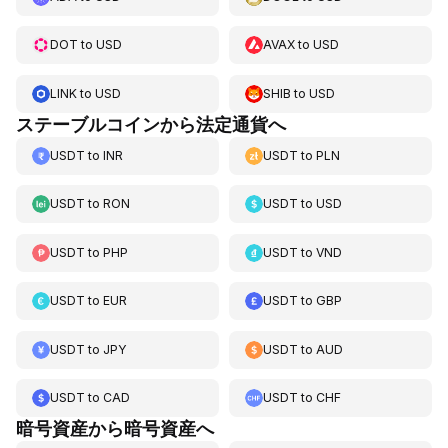
DOT
to
USD
AVAX
to
USD
LINK
to
USD
SHIB
to
USD
ステーブルコインから法定通貨へ
USDT
to
INR
USDT
to
PLN
USDT
to
RON
USDT
to
USD
USDT
to
PHP
USDT
to
VND
USDT
to
EUR
USDT
to
GBP
USDT
to
JPY
USDT
to
AUD
USDT
to
CAD
USDT
to
CHF
暗号資産から暗号資産へ