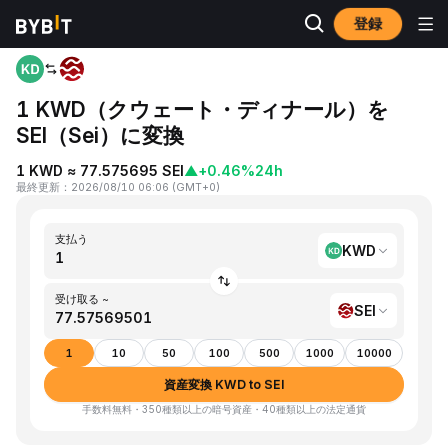
登録
ホーム
KWD to SEI
1 KWD（クウェート・ディナール）を
SEI（Sei）に変換
1 KWD ≈ 77.575695 SEI
▲
+0.46%
24h
最終更新
：
2026/08/10 06:06
(
GMT+0
)
支払う
KWD
受け取る ~
SEI
1
10
50
100
500
1000
10000
資産変換 KWD to SEI
手数料無料・350種類以上の暗号資産・40種類以上の法定通貨