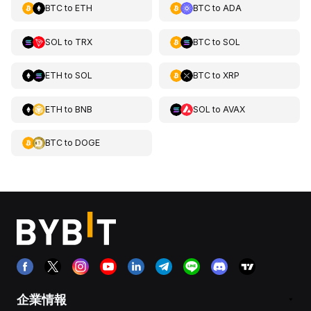
BTC
to
ETH
BTC
to
ADA
SOL
to
TRX
BTC
to
SOL
ETH
to
SOL
BTC
to
XRP
ETH
to
BNB
SOL
to
AVAX
BTC
to
DOGE
企業情報