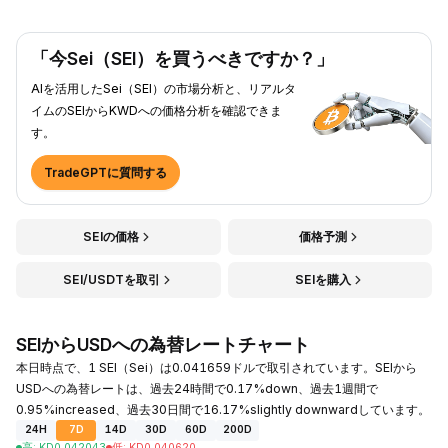
「今Sei（SEI）を買うべきですか？」
AIを活用したSei（SEI）の市場分析と、リアルタ
イムのSEIからKWDへの価格分析を確認できま
す。
TradeGPTに質問する
SEIの価格
価格予測
SEI/USDTを取引
SEIを購入
SEIからUSDへの為替レートチャート
本日時点で、1 SEI（Sei）は0.041659ドルで取引されています。SEIから
USDへの為替レートは、過去24時間で0.17%down、過去1週間で
0.95%increased、過去30日間で16.17%slightly downwardしています。
24H
7D
14D
30D
60D
200D
高
:
KD
0.042043
低
:
KD
0.040620