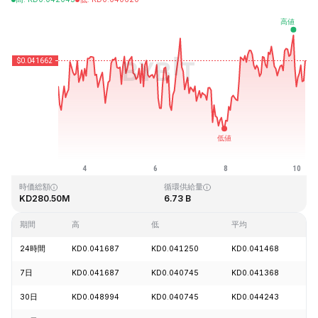
最終更新日時：2026-08-10、06:06 GMT+0
過去最高値
過去最低値
KD1.14
KD0.040542
時価総額
循環供給量
KD280.50M
6.73 B
期間
高
低
平均
24時間
KD0.041687
KD0.041250
KD0.041468
-
7日
KD0.041687
KD0.040745
KD0.041368
+
30日
KD0.048994
KD0.040745
KD0.044243
-