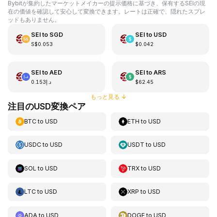
Bybitが集約したマーケットメイカーの提示価格に基づき、保有するSEIの現
在の価値を確認して安心して変換できます。レートは正確で、隠れたスプレ
ッドもありません。
SEI
to
SGD
SEI
to
USD
S$0.053
$0.042
SEI
to
AED
SEI
to
ARS
د.إ0.153
$62.45
もっと見る
↓
注目のUSD変換ペア
BTC
to
USD
ETH
to
USD
USDC
to
USD
USDT
to
USD
SOL
to
USD
TRX
to
USD
LTC
to
USD
XRP
to
USD
ADA
to
USD
DOGE
to
USD