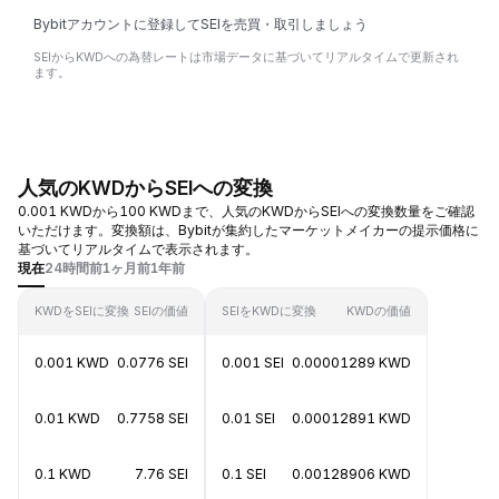
Bybitアカウントに登録してSEIを売買・取引しましょう
SEIからKWDへの為替レートは市場データに基づいてリアルタイムで更新され
ます。
人気のKWDからSEIへの変換
0.001 KWDから100 KWDまで、人気のKWDからSEIへの変換数量をご確認
いただけます。変換額は、Bybitが集約したマーケットメイカーの提示価格に
基づいてリアルタイムで表示されます。
現在
24時間前
1ヶ月前
1年前
KWDをSEIに変換
SEIの価値
SEIをKWDに変換
KWDの価値
0.001 KWD
0.0776 SEI
0.001 SEI
0.00001289 KWD
0.01 KWD
0.7758 SEI
0.01 SEI
0.00012891 KWD
0.1 KWD
7.76 SEI
0.1 SEI
0.00128906 KWD