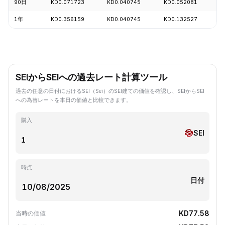
90日
KD0.071723
KD0.040745
KD0.052081
-
1年
KD0.356159
KD0.040745
KD0.132527
-
SEIからSEIへの過去レート計算ツール
過去の任意の日付におけるSEI（Sei）のSEI建ての価値を確認し、SEIからSEI
への為替レートを本日の価値と比較できます。
購入
SEI
時点
日付
KD77.58
当時の価値