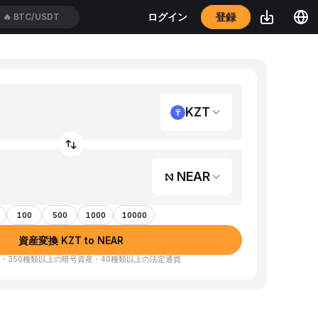
登録
ログイン
🔥
BTC/USDT
KZT
NEAR
100
500
1000
10000
資産変換 KZT to NEAR
・350種類以上の暗号資産・40種類以上の法定通貨