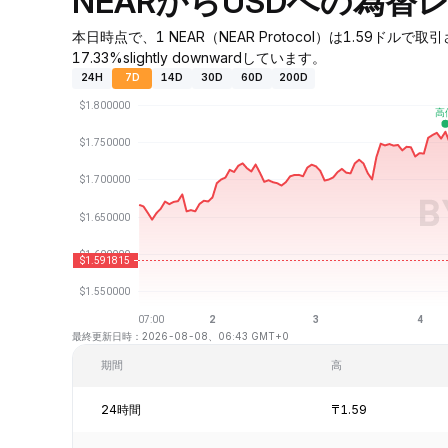
NEARからUSDへの為替
本日時点で、1 NEAR（NEAR Protocol）は1.59ドル
17.33%slightly downwardしています。
24H
7D
14D
30D
60D
200D
最終更新日時：2026-08-08、06:43 GMT+0
期間
高
24時間
₸1.59