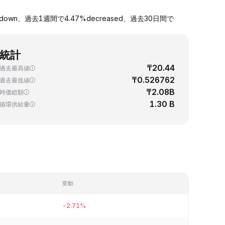
own、過去1週間で4.47%decreased、過去30日間で
統計
₸20.44
過去最高値
₸0.526762
過去最低値
₸2.08B
時価総額
1.30 B
循環供給量
変動
-2.71%