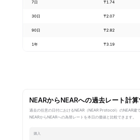
7日
₸1.74
30日
₸2.07
90日
₸2.82
1年
₸3.19
NEARからNEARへの過去レート計
過去の任意の日付におけるNEAR（NEAR Protocol）のNEA
NEARからNEARへの為替レートを本日の価値と比較できます。
購入