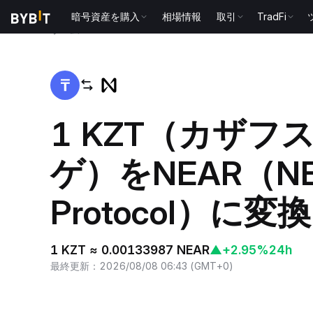
暗号資産を購入
相場情報
取引
TradFi
ホーム
KZT to NEAR
1 KZT（カザフ
ゲ）をNEAR（N
Protocol）に変換
1 KZT ≈ 0.00133987 NEAR
▲
+2.95%
24h
最終更新
：
2026/08/08 06:43
(
GMT+0
)