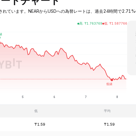
レートチャート
で取引されています。NEARからUSDへの為替レートは、過去24時間で2.71%d
高
:
₸
1.763769
低
:
₸
1.587766
低
平均
₸1.59
₸1.59