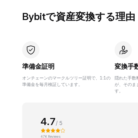
Bybitで資産変換する理由
準備金証明
変換手
オンチェーンのマークルツリー証明で、1:1の
隠れた手数
準備金を毎月検証しています。
が、そのま
す。
4.7
/ 5
47K Reviews