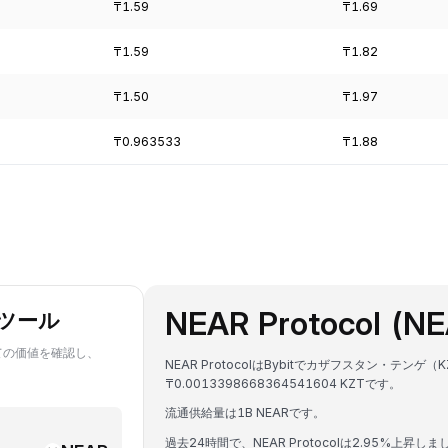
₸1.59
₸1.69
₸1.59
₸1.82
₸1.50
₸1.97
₸0.963533
₸1.88
NEAR Protocol 
算ツール
R建ての価値を確認し、
NEAR ProtocolはBybitでカザフスタン・テン
₸0.0013398668364541604 KZTです。
流通供給量は1B NEARです。
過去24時間で、NEAR Protocolは2.95%上昇しま