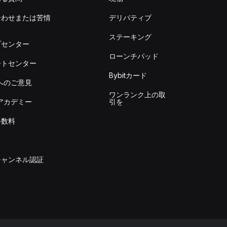
合わせまたは苦情
デリバティブ
出
ステーキング
プセンター
ローンチパッド
ートセンター
Bybitカード
itへのご意見
ワンランク上の取
itアカデミー
引を
手数料
チャンネル認証