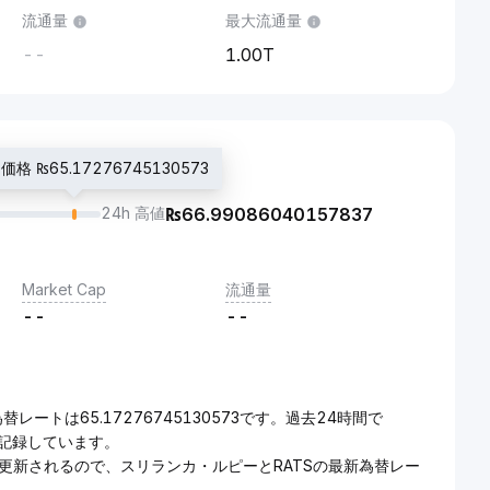
流通量
最大流通量
--
1.00T
格 ₨65.17276745130573
24h 高値
₨
66.99086040157837
Market Cap
流通量
--
--
レートは65.17276745130573です。過去24時間で
d}を記録しています。
で更新されるので、スリランカ・ルピーとRATSの最新為替レー