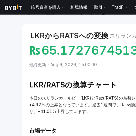
暗号資産を購入
相場情報
取引
TradFi
市場
Rats 価格 RATS
スリランカ・ルピー to Rats
LKRからRATSへの変換
スリランカ
₨
65.172767451
最終更新：Aug 6, 2026, 15:00:00
LKR/
RATSの換算チャート
本日のスリランカ・ルピー(LKR)とRats(RATS)の為替レー
+4.92%の上昇となっています。過去1週間で、Rats価
り、+41.01%上昇しています。
市場データ