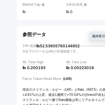
Market Cap
24H出来高
--
0
参照データ
最終取引価
24h 低値
₨
52.53605760144952
※以下のデータはethの市場情報です。
All-Time High
All-Time Low
₨
0.200193
₨
0.00223016
Fiat to Token Read More
:
(LKR)
現在のスリランカ・ルピー（LKR）とRats（RATS）の為替
+4.92%の上昇、過去1週間で+70.54%の{{trend7
スリランカ・ルピー建てRats価格は常にリアルタイム
トを確認するようにしてください。