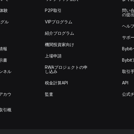
を体験
P2P取引
問い
の提
式グル
VIPプログラム
ヘル
紹介プログラム
サポ
機関投資家向け
情報
Byb
上場申請
示書
Byb
RWAプロジェクトの申
ンネル
し込み
取引
税金計算API
API
アカウ
監査
公式
取引概