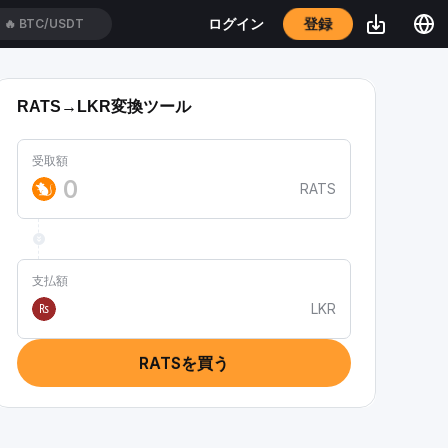
登録
ログイン
🔥
BTC/USDT
RATS→LKR変換ツール
受取額
RATS
支払額
LKR
₨
RATSを買う