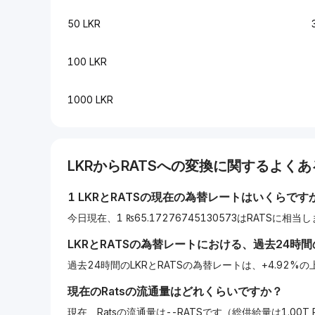
50 LKR
100 LKR
1000 LKR
LKR
から
RATS
への変換に関するよくあ
1
LKR
と
RATS
の現在の為替レートはいくらです
今日現在、1 ₨65.17276745130573はRATSに相当
LKR
と
RATS
の為替レートにおける、過去24時
過去24時間のLKRとRATSの為替レートは、+4.92
現在の
Rats
の流通量はどれくらいですか？
現在、Ratsの流通量は--RATSです（総供給量は1.00T 