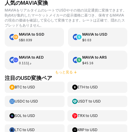
人気のMAVIA変換
MAVIAをリアルタイムのレートでUSDやその他の法定通貨に変換できます。
Bybitが集約したマーケットメイカーの提示価格に基づき、保有するMAVIA
の現在の価値を確認して安心して変換できます。レートは正確で、隠れたス
プレッドもありません。
MAVIA
to
SGD
MAVIA
to
USD
S$0.039
$0.03
MAVIA
to
AED
MAVIA
to
ARS
د.إ0.111
$45.16
もっと見る
↓
注目のUSD変換ペア
BTC
to
USD
ETH
to
USD
USDC
to
USD
USDT
to
USD
SOL
to
USD
TRX
to
USD
LTC
to
USD
XRP
to
USD