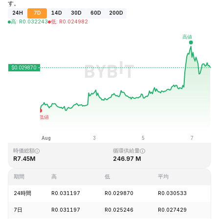
す。
24H
7D
14D
30D
60D
200D
高
:
R
0.032243
低
:
R
0.024982
最終更新日時：2026-08-07、17:20 GMT+0
過去最高値
過去最低値
R10.59
R0.023019
時価総額
循環供給量
R7.45M
246.97 M
期間
高
低
平均
変
24時間
R0.031197
R0.029870
R0.030533
+2
7日
R0.031197
R0.025246
R0.027429
+2