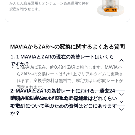
かんたん資産運用とオンチェーン資産運用で保有
資産を増やせます。
MAVIAからZARへの変換に関するよくある質問
1. 1 MAVIAとZARの現在の為替レートはいくら
ですか？
1 MAVIAは現在、約0.484 ZARに相当します。MAVIAか
らZARへの交換レートはBybit上でリアルタイムに更新さ
れます。変換手数料は無料で、確定後は15秒間レートが
固定されます。
2. MAVIAとZARの為替レートにおける、過去24
時間の変動率について教えてください。
3. 現在のHeroes of Maviaの流通量はどれくらい
ですか？
4. 取引について学ぶための資料はどこにあります
か？