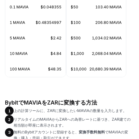
0.1 MAVIA
$0.048355
$50
103.40 MAVIA
1 MAVIA
$0.48354997
$100
206.80 MAVIA
5 MAVIA
$2.42
$500
1,034.02 MAVIA
10 MAVIA
$4.84
$1,000
2,068.04 MAVIA
100 MAVIA
$48.35
$10,000
20,680.39 MAVIA
BybitでMAVIAをZARに変換する方法
上の計算ツールに、ZARに変換したいMAVIAの数量を入力します。
1
リアルタイムのMAVIAからZARへの為替レートに基づき、ZAR建ての
2
相当額が即座に表示されます。
無料のBybitアカウントに登録すると、
変換手数料無料
でMAVIAの変
3
換・購入・売却・取引ができます。