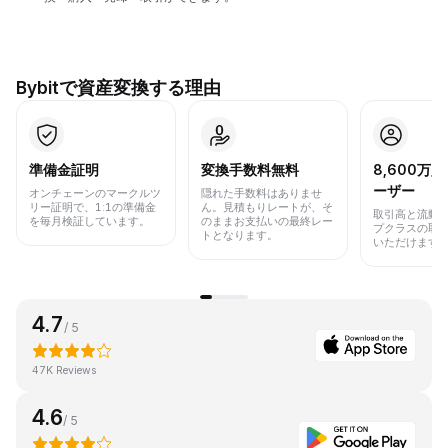
Bybitで資産変換する理由
準備金証明
変換手数料無料
8,600万
ーザー
オンチェーンのマークルツ
隠れた手数料はありませ
リー証明で、1:1の準備金
ん。見積もりレートが、そ
取引高と流動
を毎月検証しています。
のままお支払いの最終レー
プクラスの取
トとなります。
いただけます
4.7
/ 5
47K Reviews
4.6
/ 5