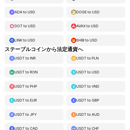
ADA
to
USD
DOGE
to
USD
DOT
to
USD
AVAX
to
USD
LINK
to
USD
SHIB
to
USD
ステーブルコインから法定通貨へ
USDT
to
INR
USDT
to
PLN
USDT
to
RON
USDT
to
USD
USDT
to
PHP
USDT
to
VND
USDT
to
EUR
USDT
to
GBP
USDT
to
JPY
USDT
to
AUD
USDT
to
CAD
USDT
to
CHF