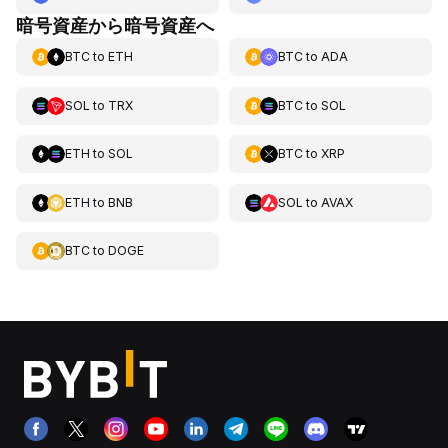
暗号資産から暗号資産へ
BTC
to
ETH
BTC
to
ADA
SOL
to
TRX
BTC
to
SOL
ETH
to
SOL
BTC
to
XRP
ETH
to
BNB
SOL
to
AVAX
BTC
to
DOGE