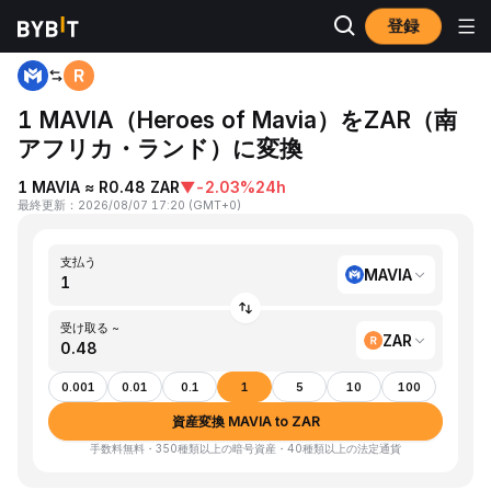
登録
ホーム
MAVIA to ZAR
1 MAVIA（Heroes of Mavia）をZAR（南
アフリカ・ランド）に変換
1 MAVIA ≈ R0.48 ZAR
▼
-2.03%
24h
最終更新
：
2026/08/07 17:20
(
GMT+0
)
支払う
MAVIA
受け取る ~
ZAR
0.001
0.01
0.1
1
5
10
100
資産変換 MAVIA to ZAR
手数料無料・350種類以上の暗号資産・40種類以上の法定通貨