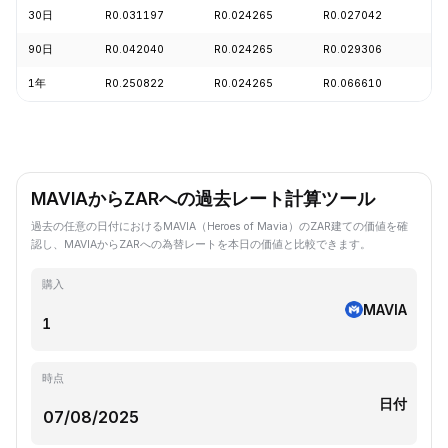
30日
R0.031197
R0.024265
R0.027042
+0
90日
R0.042040
R0.024265
R0.029306
+1
1年
R0.250822
R0.024265
R0.066610
-8
MAVIAからZARへの過去レート計算ツール
過去の任意の日付におけるMAVIA（Heroes of Mavia）のZAR建ての価値を確
認し、MAVIAからZARへの為替レートを本日の価値と比較できます。
購入
MAVIA
時点
日付