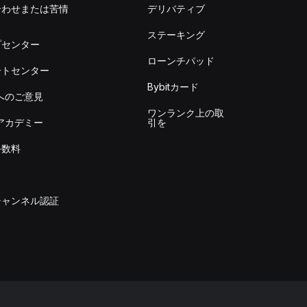
合わせまたは苦情
デリバティブ
出
ステーキング
プセンター
ローンチパッド
ートセンター
Bybitカード
itへのご意見
ワンランク上の取
itアカデミー
引を
手数料
チャンネル認証