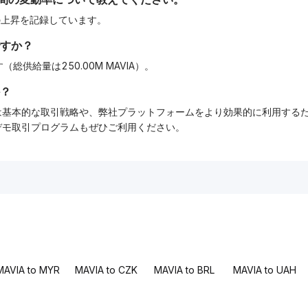
%の上昇を記録しています。
すか？
です（総供給量は250.00M MAVIA）。
？
ーでは基本的な取引戦略や、弊社プラットフォームをより効果的に利用す
tデモ取引プログラムもぜひご利用ください。
MAVIA to MYR
MAVIA to CZK
MAVIA to BRL
MAVIA to UAH