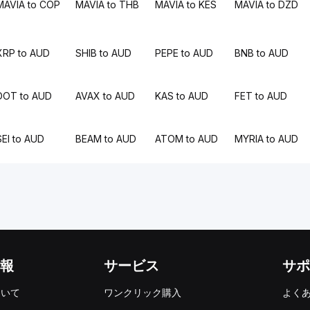
MAVIA to COP
MAVIA to THB
MAVIA to KES
MAVIA to DZD
XRP to AUD
SHIB to AUD
PEPE to AUD
BNB to AUD
DOT to AUD
AVAX to AUD
KAS to AUD
FET to AUD
SEI to AUD
BEAM to AUD
ATOM to AUD
MYRIA to AUD
報
サービス
サポ
ついて
ワンクリック購入
よく