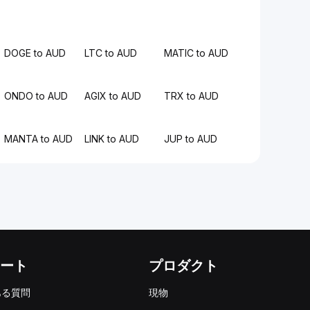
DOGE to AUD
LTC to AUD
MATIC to AUD
ONDO to AUD
AGIX to AUD
TRX to AUD
MANTA to AUD
LINK to AUD
JUP to AUD
ート
プロダクト
ある質問
現物