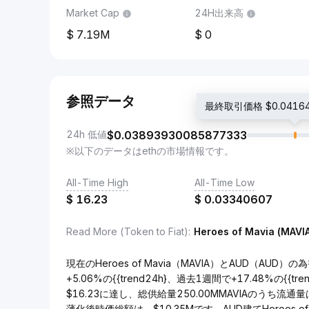
Market Cap
24H出来高
7.19M
0
参照データ
最終取引価格 $0.04164
24h 低値
$
0.03893930085877333
※以下のデータはethの市場情報です。
All-Time High
All-Time Low
$
16.23
$
0.03340607
Read More (Token to Fiat)
:
Heroes of Mavia (MAVI
現在のHeroes of Mavia（MAVIA）とAUD（AUD）
+5.06%の{{trend24h}、過去1週間で+17.48%の{{t
$16.23に達し、総供給量250.00MMAVIAのうち流通量は2
薄化後時価総額は、$10.35Mです。AUD建てHeroes o