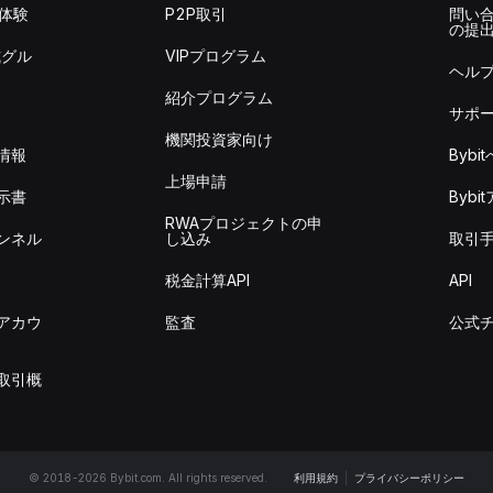
を体験
P2P取引
問い
の提
式グル
VIPプログラム
ヘル
紹介プログラム
サポ
機関投資家向け
情報
Byb
上場申請
示書
Byb
RWAプロジェクトの申
ンネル
し込み
取引
税金計算API
API
アカウ
監査
公式
取引概
© 2018-2026 Bybit.com. All rights reserved.
利用規約
|
プライバシーポリシー