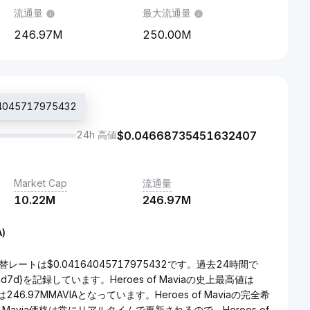
流通量
最大流通量
246.97M
250.00M
045717975432
24h 高値
$
0.04668735451632407
Market Cap
流通量
10.22M
246.97M
A)
の為替レートは$0.04164045717975432です。過去24時間で
rend7d}を記録しています。Heroes of Maviaの史上最高値は
46.97MMAVIAとなっています。Heroes of Maviaの完全希
f Mavia価格は常にリアルタイムで更新されるので、Heroes of