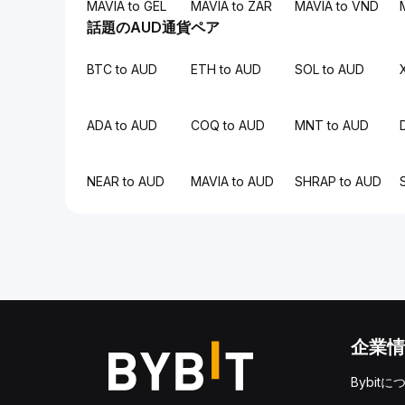
MAVIA to GEL
MAVIA to ZAR
MAVIA to VND
話題のAUD通貨ペア
BTC to AUD
ETH to AUD
SOL to AUD
ADA to AUD
COQ to AUD
MNT to AUD
NEAR to AUD
MAVIA to AUD
SHRAP to AUD
企業情
Bybitに