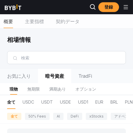
登録
概要
主要指標
契約データ
相場情報
お気に入り
暗号資産
TradFi
現物
無期限
満期あり
オプション
全て
USDC
USDT
USDE
USD1
EUR
BRL
PLN
全て
50% Fees
AI
DeFi
xStocks
アドベンチ