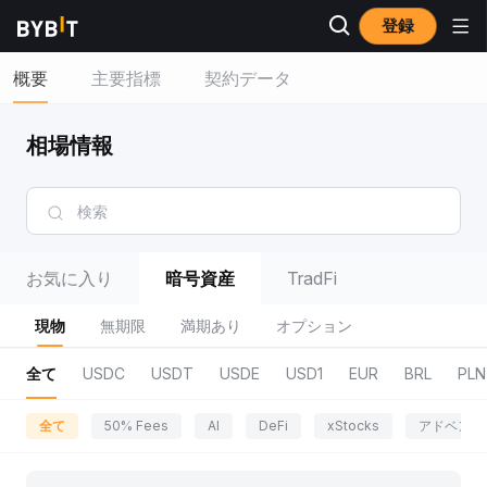
登録
概要
主要指標
契約データ
相場情報
お気に入り
暗号資産
TradFi
現物
無期限
満期あり
オプション
全て
USDC
USDT
USDE
USD1
EUR
BRL
PLN
全て
50% Fees
AI
DeFi
xStocks
アドベンチ