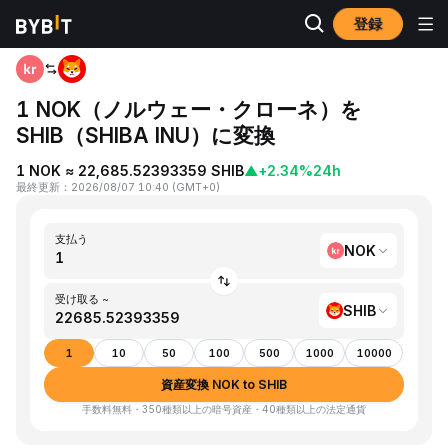
登録
ホーム
NOK to SHIB
1 NOK（ノルウェー・クローネ）を
SHIB（SHIBA INU）に変換
1 NOK ≈ 22,685.52393359 SHIB
▲
+2.34%
24h
最終更新
：
2026/08/07 10:40
(
GMT+0
)
支払う
NOK
受け取る ~
SHIB
1
10
50
100
500
1000
10000
資産変換 NOK to SHIB
手数料無料・350種類以上の暗号資産・40種類以上の法定通貨