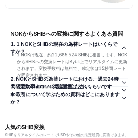
NOKからSHIBへの変換に関するよくある質問
1. 1 NOKとSHIBの現在の為替レートはいくらで
すか？
1 NOKは現在、約22,685.524 SHIBに相当します。NOK
からSHIBへの交換レートはBybit上でリアルタイムに更新
されます。変換手数料は無料で、確定後は15秒間レート
が固定されます。
2. NOKとSHIBの為替レートにおける、過去24時
間の変動率について教えてください。
3. 現在のShiba Inuの流通量はどれくらいです
か？
4. 取引について学ぶための資料はどこにあります
か？
人気のSHIB変換
SHIBをリアルタイムのレートでUSDやその他の法定通貨に変換できます。