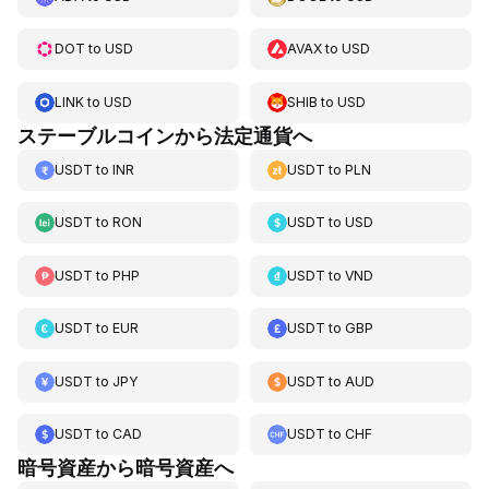
DOT
to
USD
AVAX
to
USD
LINK
to
USD
SHIB
to
USD
ステーブルコインから法定通貨へ
USDT
to
INR
USDT
to
PLN
USDT
to
RON
USDT
to
USD
USDT
to
PHP
USDT
to
VND
USDT
to
EUR
USDT
to
GBP
USDT
to
JPY
USDT
to
AUD
USDT
to
CAD
USDT
to
CHF
暗号資産から暗号資産へ