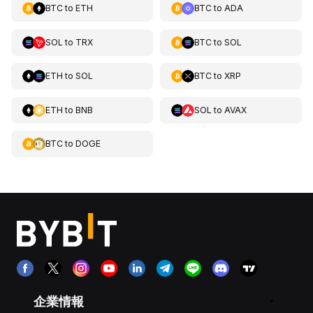
BTC
to
ETH
BTC
to
ADA
SOL
to
TRX
BTC
to
SOL
ETH
to
SOL
BTC
to
XRP
ETH
to
BNB
SOL
to
AVAX
BTC
to
DOGE
企業情報