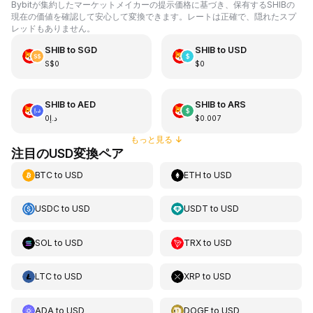
Bybitが集約したマーケットメイカーの提示価格に基づき、保有するSHIBの
現在の価値を確認して安心して変換できます。レートは正確で、隠れたスプ
レッドもありません。
SHIB
to
SGD
SHIB
to
USD
S$0
$0
SHIB
to
AED
SHIB
to
ARS
د.إ0
$0.007
もっと見る
↓
注目のUSD変換ペア
BTC
to
USD
ETH
to
USD
USDC
to
USD
USDT
to
USD
SOL
to
USD
TRX
to
USD
LTC
to
USD
XRP
to
USD
ADA
to
USD
DOGE
to
USD