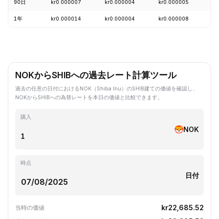
90日
kr0.000007
kr0.000004
kr0.000005
-
1年
kr0.000014
kr0.000004
kr0.000008
-
NOKからSHIBへの過去レート計算ツール
過去の任意の日付におけるNOK（Shiba Inu）のSHIB建ての価値を確認し、
NOKからSHIBへの為替レートを本日の価値と比較できます。
購入
NOK
時点
日付
kr22,685.52
当時の価値