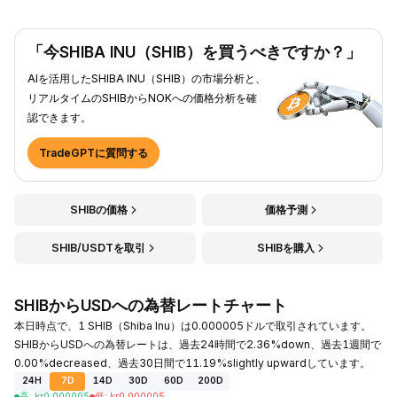
「今SHIBA INU（SHIB）を買うべきですか？」
AIを活用したSHIBA INU（SHIB）の市場分析と、
リアルタイムのSHIBからNOKへの価格分析を確
認できます。
TradeGPTに質問する
SHIBの価格
価格予測
SHIB/USDTを取引
SHIBを購入
SHIBからUSDへの為替レートチャート
本日時点で、1 SHIB（Shiba Inu）は0.000005ドルで取引されています。
SHIBからUSDへの為替レートは、過去24時間で2.36%down、過去1週間で
0.00%decreased、過去30日間で11.19%slightly upwardしています。
24H
7D
14D
30D
60D
200D
高
:
kr
0.000005
低
:
kr
0.000005