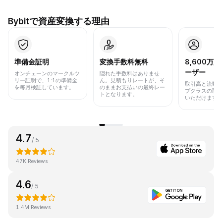
Bybitで資産変換する理由
準備金証明
変換手数料無料
8,600万
ーザー
オンチェーンのマークルツ
隠れた手数料はありませ
リー証明で、1:1の準備金
ん。見積もりレートが、そ
取引高と流動
を毎月検証しています。
のままお支払いの最終レー
プクラスの取
トとなります。
いただけます
4.7
/ 5
47K Reviews
4.6
/ 5
1.4M Reviews