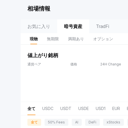
相場情報
お気に入り
暗号資産
TradFi
現物
無期限
満期あり
オプション
値上がり銘柄
通貨ペア
価格
24H Change
全て
USDC
USDT
USDE
USD1
EUR
全て
50% Fees
AI
DeFi
xStocks