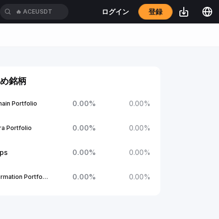
登録
ログイン
🔥
ACEUSDT
め銘柄
0.00
%
0.00
%
ain Portfolio
0.00
%
0.00
%
a Portfolio
ups
0.00
%
0.00
%
0.00
%
0.00
%
1Confirmation Portfolio