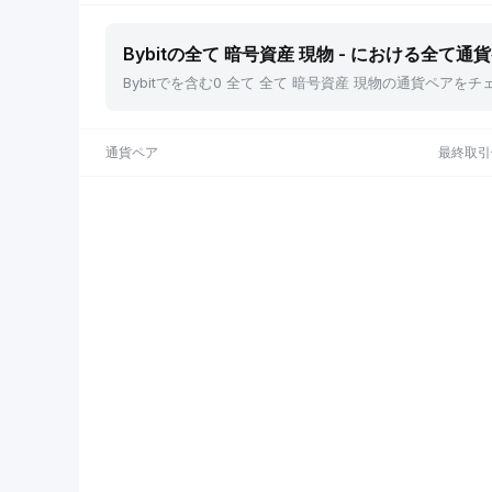
Bybitの全て 暗号資産 現物 - における全て通
Bybitでを含む0 全て 全て 暗号資産 現物の通貨ペ
通貨ペア
最終取引