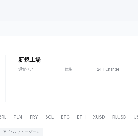
新規上場
通貨ペア
価格
24H Change
BRL
PLN
TRY
SOL
BTC
ETH
XUSD
RLUSD
U
アドベンチャーゾーン