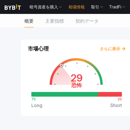
暗号資産を購入
相場情報
取引
TradFi
概要
主要指標
契約データ
市場心理
さらに表示
29
恐怖
75
25
Long
Short