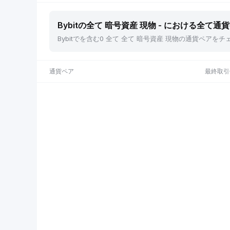
Bybitの全て 暗号資産 現物 - における全て通
Bybitでを含む0 全て 全て 暗号資産 現物の通貨ペ
通貨ペア
最終取引