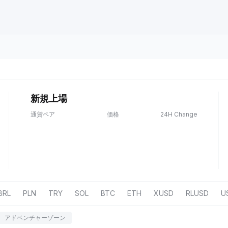
新規上場
通貨ペア
価格
24H Change
BRL
PLN
TRY
SOL
BTC
ETH
XUSD
RLUSD
U
アドベンチャーゾーン