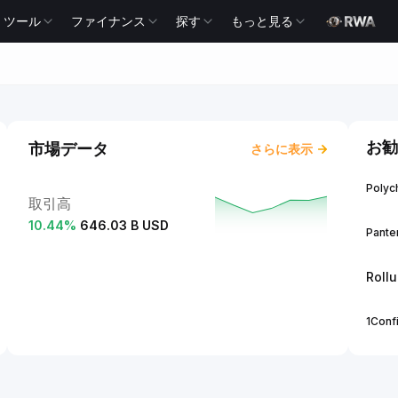
ツール
ファイナンス
探す
もっと見る
お勧
市場データ
さらに表示
Polych
取引高
10.44
%
646.03 B USD
Panter
Roll