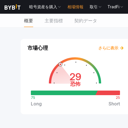
暗号資産を購入
相場情報
取引
TradFi
概要
主要指標
契約データ
市場心理
さらに表示
29
恐怖
75
25
Long
Short