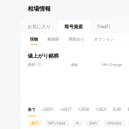
相場情報
お気に入り
暗号資産
TradFi
現物
無期限
満期あり
オプション
値上がり銘柄
通貨ペア
価格
24H Change
全て
USDC
USDT
USDE
USD1
EUR
全て
50% Fees
AI
DeFi
xStocks