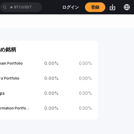
登録
ログイン
🔥
BTCUSDT
め銘柄
0.00
%
0.00
%
ain Portfolio
0.00
%
0.00
%
a Portfolio
ups
0.00
%
0.00
%
0.00
%
0.00
%
1Confirmation Portfolio