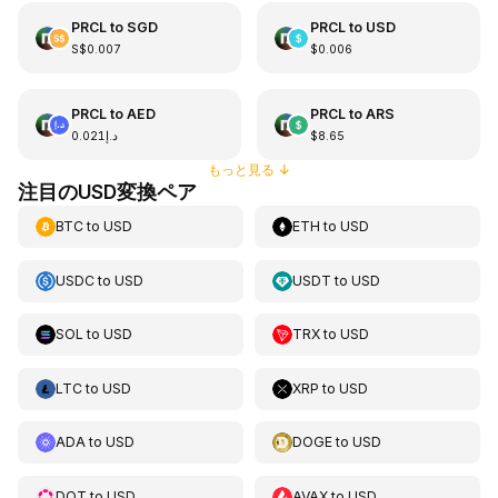
PRCL
to
SGD
PRCL
to
USD
S$0.007
$0.006
PRCL
to
AED
PRCL
to
ARS
د.إ0.021
$8.65
もっと見る
↓
注目のUSD変換ペア
BTC
to
USD
ETH
to
USD
USDC
to
USD
USDT
to
USD
SOL
to
USD
TRX
to
USD
LTC
to
USD
XRP
to
USD
ADA
to
USD
DOGE
to
USD
DOT
to
USD
AVAX
to
USD