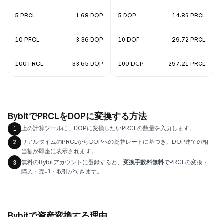
5 PRCL
1.68 DOP
5 DOP
14.86 PRCL
10 PRCL
3.36 DOP
10 DOP
29.72 PRCL
100 PRCL
33.65 DOP
100 DOP
297.21 PRCL
BybitでPRCLをDOPに変換する方法
上の計算ツールに、DOPに変換したいPRCLの数量を入力します。
1
リアルタイムのPRCLからDOPへの為替レートに基づき、DOP建ての相
2
当額が即座に表示されます。
無料のBybitアカウントに登録すると、
変換手数料無料
でPRCLの変換・
3
購入・売却・取引ができます。
Bybitで資産変換する理由