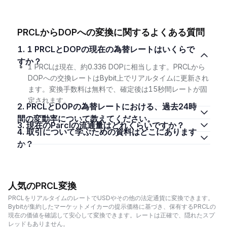
PRCLからDOPへの変換に関するよくある質問
1. 1 PRCLとDOPの現在の為替レートはいくらで
すか？
1 PRCLは現在、約0.336 DOPに相当します。PRCLから
DOPへの交換レートはBybit上でリアルタイムに更新され
ます。変換手数料は無料で、確定後は15秒間レートが固
定されます。
2. PRCLとDOPの為替レートにおける、過去24時
間の変動率について教えてください。
3. 現在のParclの流通量はどれくらいですか？
4. 取引について学ぶための資料はどこにあります
か？
人気のPRCL変換
PRCLをリアルタイムのレートでUSDやその他の法定通貨に変換できます。
Bybitが集約したマーケットメイカーの提示価格に基づき、保有するPRCLの
現在の価値を確認して安心して変換できます。レートは正確で、隠れたスプ
レッドもありません。