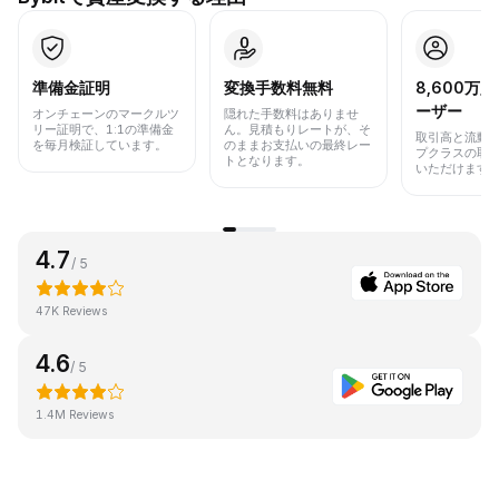
準備金証明
変換手数料無料
8,600万
ーザー
オンチェーンのマークルツ
隠れた手数料はありませ
リー証明で、1:1の準備金
ん。見積もりレートが、そ
取引高と流動
を毎月検証しています。
のままお支払いの最終レー
プクラスの取
トとなります。
いただけます
4.7
/ 5
47K Reviews
4.6
/ 5
1.4M Reviews