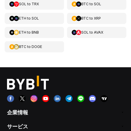
SOL
to
TRX
BTC
to
SOL
ETH
to
SOL
BTC
to
XRP
ETH
to
BNB
SOL
to
AVAX
BTC
to
DOGE
企業情報
サービス