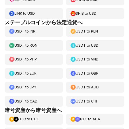
LINK
to
USD
SHIB
to
USD
ステーブルコインから法定通貨へ
USDT
to
INR
USDT
to
PLN
USDT
to
RON
USDT
to
USD
USDT
to
PHP
USDT
to
VND
USDT
to
EUR
USDT
to
GBP
USDT
to
JPY
USDT
to
AUD
USDT
to
CAD
USDT
to
CHF
暗号資産から暗号資産へ
BTC
to
ETH
BTC
to
ADA