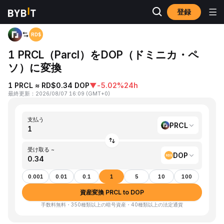
登録
ホーム
PRCL to DOP
1 PRCL（Parcl）をDOP（ドミニカ・ペ
ソ）に変換
1 PRCL ≈ RD$0.34 DOP
▼
-5.02%
24h
最終更新
：
2026/08/07 16:09
(
GMT+0
)
支払う
PRCL
受け取る ~
DOP
0.001
0.01
0.1
1
5
10
100
資産変換 PRCL to DOP
手数料無料・350種類以上の暗号資産・40種類以上の法定通貨