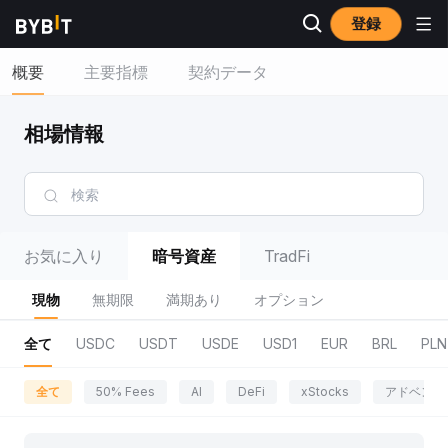
登録
概要
主要指標
契約データ
相場情報
お気に入り
暗号資産
TradFi
現物
無期限
満期あり
オプション
全て
USDC
USDT
USDE
USD1
EUR
BRL
PLN
全て
50% Fees
AI
DeFi
xStocks
アドベンチ