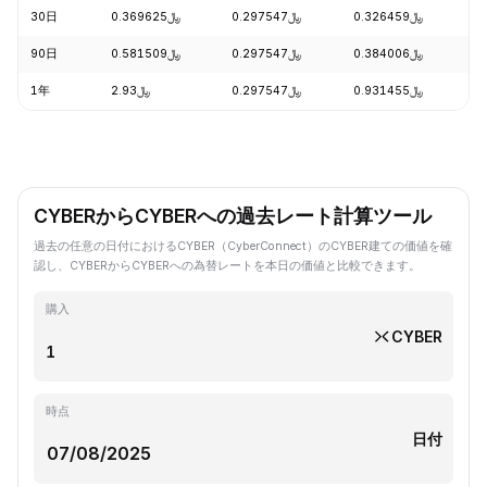
30日
﷼0.369625
﷼0.297547
﷼0.326459
-
90日
﷼0.581509
﷼0.297547
﷼0.384006
-
1年
﷼2.93
﷼0.297547
﷼0.931455
-
CYBERからCYBERへの過去レート計算ツール
過去の任意の日付におけるCYBER（CyberConnect）のCYBER建ての価値を確
認し、CYBERからCYBERへの為替レートを本日の価値と比較できます。
購入
CYBER
時点
日付