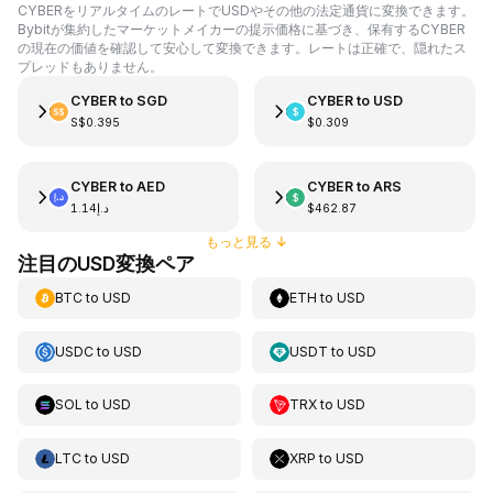
CYBERをリアルタイムのレートでUSDやその他の法定通貨に変換できます。
Bybitが集約したマーケットメイカーの提示価格に基づき、保有するCYBER
の現在の価値を確認して安心して変換できます。レートは正確で、隠れたス
プレッドもありません。
CYBER
to
SGD
CYBER
to
USD
S$0.395
$0.309
CYBER
to
AED
CYBER
to
ARS
د.إ1.14
$462.87
もっと見る
↓
注目のUSD変換ペア
BTC
to
USD
ETH
to
USD
USDC
to
USD
USDT
to
USD
SOL
to
USD
TRX
to
USD
LTC
to
USD
XRP
to
USD