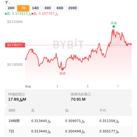
す。
24H
7D
14D
30D
60D
200D
高
:
0.316619
﷼
低
:
0.297767
﷼
最終更新日時：2026-08-07、21:10 GMT+0
過去最高値
過去最低値
﷼0.291944
﷼15.79
時価総額
循環供給量
﷼17.89M
70.91 M
期間
高
低
平均
変
24時間
﷼0.313440
﷼0.309071
﷼0.311256
-
7日
﷼0.313440
﷼0.300499
﷼0.305177
+