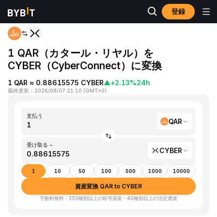
登録
ホーム
QAR to CYBER
1 QAR（カタール・リヤル）を
CYBER（CyberConnect）に変換
1 QAR ≈ 0.88615575 CYBER
▲
+2.13%
24h
最終更新
：
2026/08/07 21:10
(
GMT+0
)
支払う
QAR
受け取る ~
CYBER
1
10
50
100
500
1000
10000
資産変換 QAR to CYBER
手数料無料・350種類以上の暗号資産・40種類以上の法定通貨