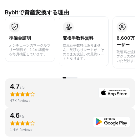
Bybitで資産変換する理由
準備金証明
変換手数料無料
8,600万
ーザー
オンチェーンのマークルツ
隠れた手数料はありませ
リー証明で、1:1の準備金
ん。見積もりレートが、そ
取引高と流動
を毎月検証しています。
のままお支払いの最終レー
プクラスの取
トとなります。
いただけます
4.7
/ 5
47K Reviews
4.6
/ 5
1.4M Reviews