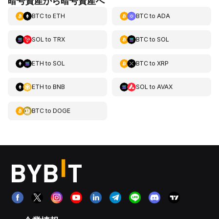
暗号資産から暗号資産へ
BTC
to
ETH
BTC
to
ADA
SOL
to
TRX
BTC
to
SOL
ETH
to
SOL
BTC
to
XRP
ETH
to
BNB
SOL
to
AVAX
BTC
to
DOGE