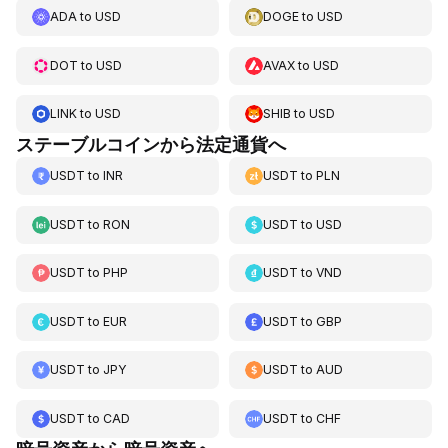
ADA
to
USD
DOGE
to
USD
DOT
to
USD
AVAX
to
USD
LINK
to
USD
SHIB
to
USD
ステーブルコインから法定通貨へ
USDT
to
INR
USDT
to
PLN
USDT
to
RON
USDT
to
USD
USDT
to
PHP
USDT
to
VND
USDT
to
EUR
USDT
to
GBP
USDT
to
JPY
USDT
to
AUD
USDT
to
CAD
USDT
to
CHF