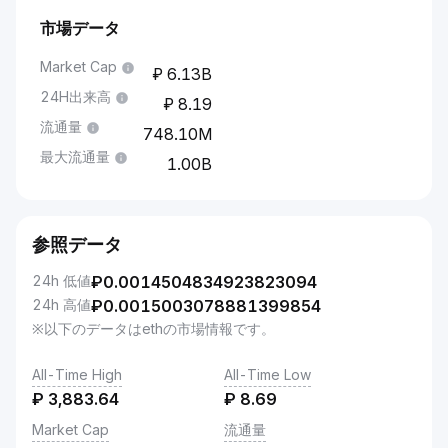
市場データ
Market Cap
6.13B
24H出来高
8.19
流通量
748.10M
最大流通量
1.00B
参照データ
24h 低値
₽
0.0014504834923823094
24h 高値
₽
0.0015003078881399854
※以下のデータはethの市場情報です。
All-Time High
All-Time Low
₽
3,883.64
₽
8.69
Market Cap
流通量