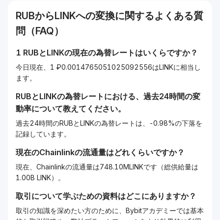
RUB
から
LINK
への変換に関するよくある質
問（FAQ）
1
RUB
と
LINK
の現在の為替レートはいくらですか？
今日現在、1 ₽0.0014765051025092556はLINKに相当し
ます。
RUB
と
LINK
の為替レートにおける、過去24時間の変
動率について教えてください。
過去24時間のRUBとLINKの為替レートは、-0.98%の下落を
記録しています。
現在の
Chainlink
の流通量はどれくらいですか？
現在、Chainlinkの流通量は748.10MLINKです（総供給量は
1.00B LINK）。
取引について学ぶための資料はどこにありますか？
取引の知識を深めたい方のために、Bybitアカデミーでは基本