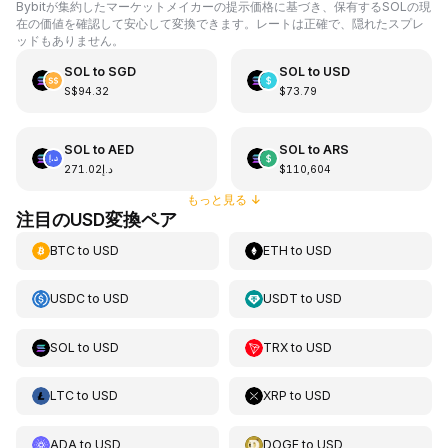
Bybitが集約したマーケットメイカーの提示価格に基づき、保有するSOLの現
在の価値を確認して安心して変換できます。レートは正確で、隠れたスプレ
ッドもありません。
SOL
to
SGD
SOL
to
USD
S$94.32
$73.79
SOL
to
AED
SOL
to
ARS
د.إ271.02
$110,604
もっと見る
↓
注目のUSD変換ペア
BTC
to
USD
ETH
to
USD
USDC
to
USD
USDT
to
USD
SOL
to
USD
TRX
to
USD
LTC
to
USD
XRP
to
USD
ADA
to
USD
DOGE
to
USD