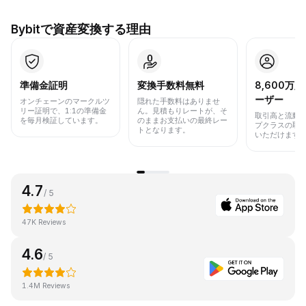
Bybitで資産変換する理由
準備金証明
変換手数料無料
8,600万
ーザー
オンチェーンのマークルツ
隠れた手数料はありませ
リー証明で、1:1の準備金
ん。見積もりレートが、そ
取引高と流動
を毎月検証しています。
のままお支払いの最終レー
プクラスの取
トとなります。
いただけます
4.7
/ 5
47K Reviews
4.6
/ 5
1.4M Reviews