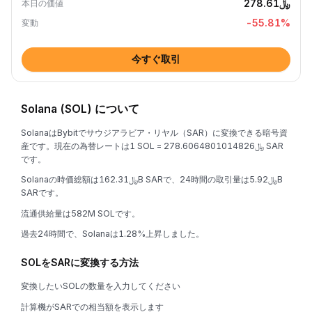
﷼278.61
本日の価値
-55.81
%
変動
今すぐ取引
Solana (SOL) について
SolanaはBybitでサウジアラビア・リヤル（SAR）に変換できる暗号資
産です。現在の為替レートは1 SOL = ﷼278.6064801014826 SAR
です。
Solanaの時価総額は﷼162.31B SARで、24時間の取引量は﷼5.92B
SARです。
流通供給量は582M SOLです。
過去24時間で、Solanaは1.28%上昇しました。
SOLをSARに変換する方法
変換したいSOLの数量を入力してください
計算機がSARでの相当額を表示します