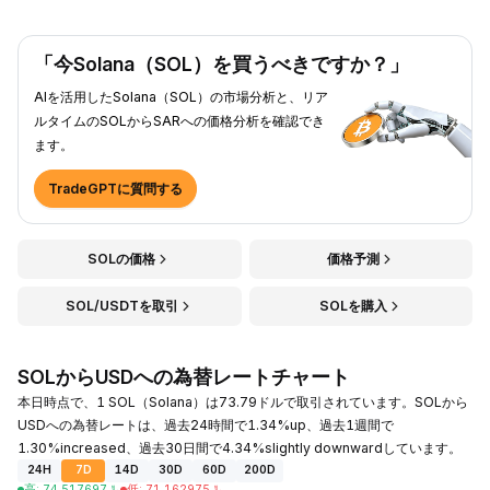
「今Solana（SOL）を買うべきですか？」
AIを活用したSolana（SOL）の市場分析と、リア
ルタイムのSOLからSARへの価格分析を確認でき
ます。
TradeGPTに質問する
SOLの価格
価格予測
SOL/USDTを取引
SOLを購入
SOLからUSDへの為替レートチャート
本日時点で、1 SOL（Solana）は73.79ドルで取引されています。SOLから
USDへの為替レートは、過去24時間で1.34%up、過去1週間で
1.30%increased、過去30日間で4.34%slightly downwardしています。
24H
7D
14D
30D
60D
200D
高
:
74.517697
﷼
低
:
71.162975
﷼