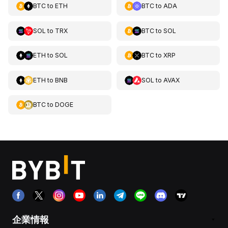
BTC
to
ETH
BTC
to
ADA
SOL
to
TRX
BTC
to
SOL
ETH
to
SOL
BTC
to
XRP
ETH
to
BNB
SOL
to
AVAX
BTC
to
DOGE
企業情報