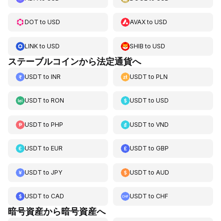
DOT
to
USD
AVAX
to
USD
LINK
to
USD
SHIB
to
USD
ステーブルコインから法定通貨へ
USDT
to
INR
USDT
to
PLN
USDT
to
RON
USDT
to
USD
USDT
to
PHP
USDT
to
VND
USDT
to
EUR
USDT
to
GBP
USDT
to
JPY
USDT
to
AUD
USDT
to
CAD
USDT
to
CHF
暗号資産から暗号資産へ