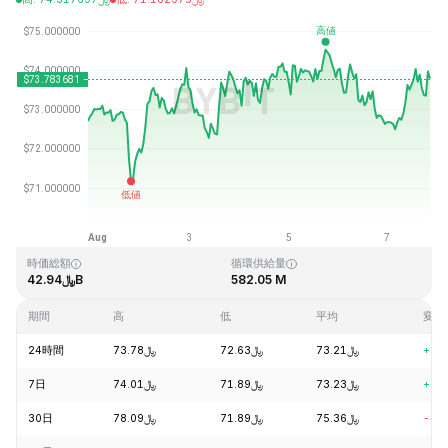
最終更新日時：2026-08-07、21:05 GMT+0
過去最高値
過去最低値
﷼0.500801
﷼293.31
時価総額
循環供給量
﷼42.94B
582.05 M
期間
高
低
平均
変動
24時間
﷼73.78
﷼72.63
﷼73.21
+1.
7日
﷼74.01
﷼71.89
﷼73.23
+1.
30日
﷼78.09
﷼71.89
﷼75.36
-4.