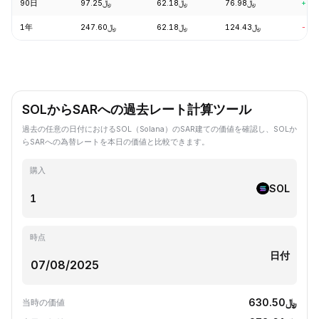
90日
﷼97.25
﷼62.18
﷼76.98
+9.
1年
﷼247.60
﷼62.18
﷼124.43
-57
SOLからSARへの過去レート計算ツール
過去の任意の日付におけるSOL（Solana）のSAR建ての価値を確認し、SOLか
らSARへの為替レートを本日の価値と比較できます。
購入
SOL
時点
日付
﷼630.50
当時の価値