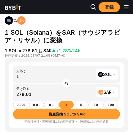
登録
ホーム
SOL to SAR
1 SOL（Solana）をSAR（サウジアラビ
ア・リヤル）に変換
1 SOL ≈ ﷼278.61 SAR
▲
+1.28%
24h
最終更新
：
2026/08/07 21:05
(
GMT+0
)
支払う
SOL
受け取る ~
SAR
0.001
0.01
0.1
1
5
10
100
資産変換 SOL to SAR
手数料無料・350種類以上の暗号資産・40種類以上の法定通貨