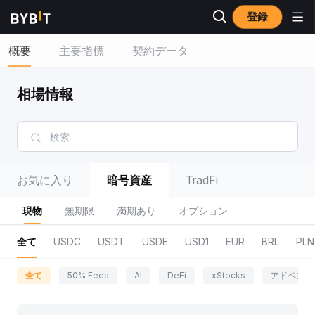
登録
概要
主要指標
契約データ
相場情報
お気に入り
暗号資産
TradFi
現物
無期限
満期あり
オプション
全て
USDC
USDT
USDE
USD1
EUR
BRL
PLN
全て
50% Fees
AI
DeFi
xStocks
アドベンチ