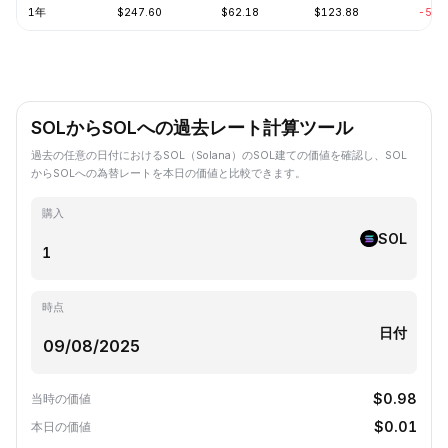
1年
$247.60
$62.18
$123.88
-57.
SOLからSOLへの過去レート計算ツール
過去の任意の日付におけるSOL（Solana）のSOL建ての価値を確認し、SOL
からSOLへの為替レートを本日の価値と比較できます。
購入
SOL
時点
日付
$0.98
当時の価値
$0.01
本日の価値