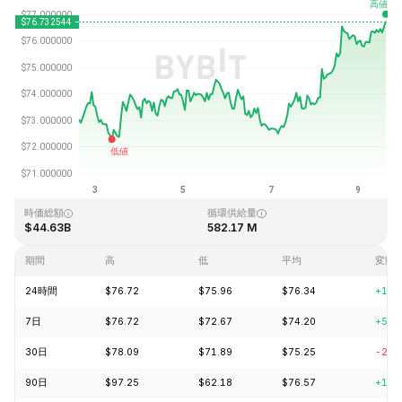
最終更新日時：2026-08-09、14:38 GMT+0
過去最高値
過去最低値
$293.31
$0.500801
時価総額
循環供給量
$44.63B
582.17 M
期間
高
低
平均
変動
24時間
$76.72
$75.96
$76.34
+1.1
7日
$76.72
$72.67
$74.20
+5.1
30日
$78.09
$71.89
$75.25
-2.9
90日
$97.25
$62.18
$76.57
+17.