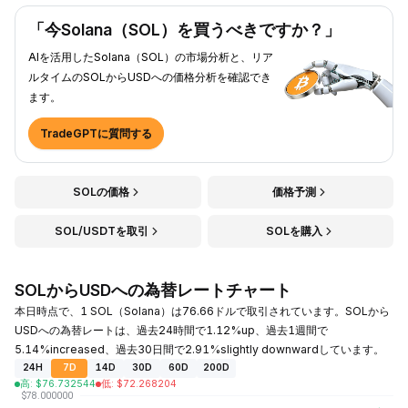
「今Solana（SOL）を買うべきですか？」
AIを活用したSolana（SOL）の市場分析と、リア
ルタイムのSOLからUSDへの価格分析を確認でき
ます。
TradeGPTに質問する
SOLの価格
価格予測
SOL/USDTを取引
SOLを購入
SOLからUSDへの為替レートチャート
本日時点で、1 SOL（Solana）は76.66ドルで取引されています。SOLから
USDへの為替レートは、過去24時間で1.12%up、過去1週間で
5.14%increased、過去30日間で2.91%slightly downwardしています。
24H
7D
14D
30D
60D
200D
高
:
$
76.732544
低
:
$
72.268204