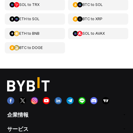
SOL
to
TRX
BTC
to
SOL
ETH
to
SOL
BTC
to
XRP
ETH
to
BNB
SOL
to
AVAX
BTC
to
DOGE
企業情報
サービス