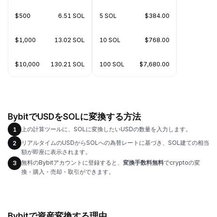
$500
6.51 SOL
5 SOL
$384.00
$1,000
13.02 SOL
10 SOL
$768.00
$10,000
130.21 SOL
100 SOL
$7,680.00
BybitでUSDをSOLに変換する方法
上の計算ツールに、SOLに変換したいUSDの数量を入力します。
1
リアルタイムのUSDからSOLへの為替レートに基づき、SOL建ての相当
2
額が即座に表示されます。
無料のBybitアカウントに登録すると、
変換手数料無料
でcryptoの変
3
換・購入・売却・取引ができます。
Bybitで資産変換する理由