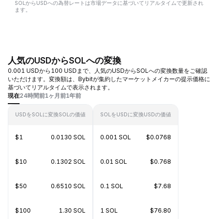
SOLからUSDへの為替レートは市場データに基づいてリアルタイムで更新され
ます。
人気のUSDからSOLへの変換
0.001 USDから100 USDまで、人気のUSDからSOLへの変換数量をご確認
いただけます。変換額は、Bybitが集約したマーケットメイカーの提示価格に
基づいてリアルタイムで表示されます。
現在
24時間前
1ヶ月前
1年前
USDをSOLに変換
SOLの価値
SOLをUSDに変換
USDの価値
$1
0.0130 SOL
0.001 SOL
$0.0768
$10
0.1302 SOL
0.01 SOL
$0.768
$50
0.6510 SOL
0.1 SOL
$7.68
$100
1.30 SOL
1 SOL
$76.80