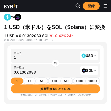
登録
ホーム
USD to SOL
1 USD（米ドル）をSOL（Solana）に変換
1 USD ≈ 0.01302083 SOL
▼
-0.42%
24h
最終更新
：
2026/08/09 14:38
(
GMT+0
)
支払う
USD
受け取る ~
SOL
1
10
50
100
500
1000
10000
資産変換 USD to SOL
手数料無料・350種類以上の暗号資産・40種類以上の法定通貨