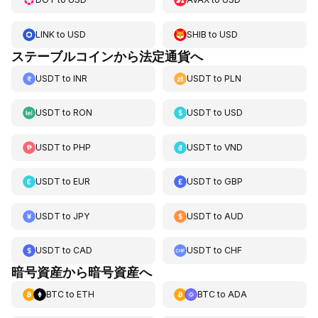
LINK
to
USD
SHIB
to
USD
ステーブルコインから法定通貨へ
USDT
to
INR
USDT
to
PLN
USDT
to
RON
USDT
to
USD
USDT
to
PHP
USDT
to
VND
USDT
to
EUR
USDT
to
GBP
USDT
to
JPY
USDT
to
AUD
USDT
to
CAD
USDT
to
CHF
暗号資産から暗号資産へ
BTC
to
ETH
BTC
to
ADA