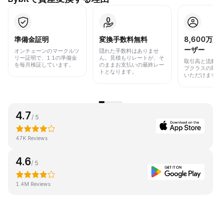
準備金証明
変換手数料無料
8,600万
ーザー
オンチェーンのマークルツ
隠れた手数料はありませ
リー証明で、1:1の準備金
ん。見積もりレートが、そ
取引高と流動
を毎月検証しています。
のままお支払いの最終レー
プクラスの取
トとなります。
いただけます
4.7
/ 5
47K Reviews
4.6
/ 5
1.4M Reviews