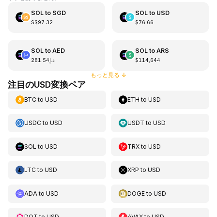
SOL
to
SGD
SOL
to
USD
S$97.32
$76.66
SOL
to
AED
SOL
to
ARS
د.إ281.54
$114,644
もっと見る
↓
注目のUSD変換ペア
BTC
to
USD
ETH
to
USD
USDC
to
USD
USDT
to
USD
SOL
to
USD
TRX
to
USD
LTC
to
USD
XRP
to
USD
ADA
to
USD
DOGE
to
USD
DOT
to
USD
AVAX
to
USD