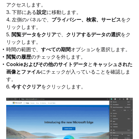
アクセスします。
3. 下部にある
設定
に移動します。
4. 左側のパネルで、
プライバシー、検索、サービス
をク
リックします。
5. 
閲覧データをクリア
で、
クリアするデータの選択
をク
リックします。
時間の範囲で、
すべての期間
オプションを選択します。
閲覧の履歴
のチェックを外します。
Cookieおよびその他のサイトデータ
と
キャッシュされた
画像とファイル
にチェックが入っていることを確認しま
す。
6. 
今すぐクリア
をクリックします。