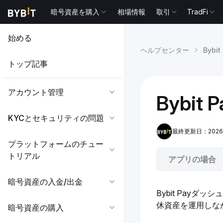
暗号資産を購入
相場情報
取引
TradFi
始める
ヘルプセンター
Bybit
トップ記事
アカウント管理
Bybi
KYCとセキュリティの問題
最終更新日：2026-04
プラットフォームのチュー
トリアル
アプリの場合
暗号資産の入金/出金
Bybit Payダ
休資産を運用しなが
暗号資産の購入