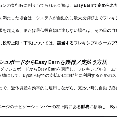
ョンの実行時に割り当てられる金額は、
Easy Earnで定め
を満たした場合は、システムが自動的に最大投資額までフレキ
を超える、または最低投資額に達しない場合は、その日の自動運用
な投資上限・下限については、
該当するフレキシブルタームプ
yダッシュボードからEasy Earnを獲得／支払う方法
PayダッシュボードからEasy Earnを購読し、フレキシブルター
）**を有効にして、Bybit Payでの支払いに自動的に利用するた
とで、遊休資産を効率的に運用しながら、支払い時に自動で必
itページのナビゲーションバーの左上隅にある
財務
に移動し、
Byb