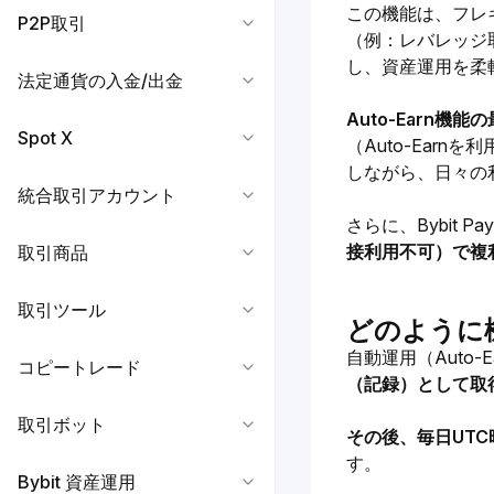
この機能は、フレ
P2P取引
（例：レバレッジ
し、資産運用を柔
法定通貨の入金/出金
Auto-Earn機
Spot X
（Auto-Ea
しながら、日々の
統合取引アカウント
さらに、Bybit 
接利用不可）で複
取引商品
取引ツール
どのように
自動運用（Auto
コピートレード
（記録）として取
取引ボット
その後、毎日UT
す。
Bybit 資産運用