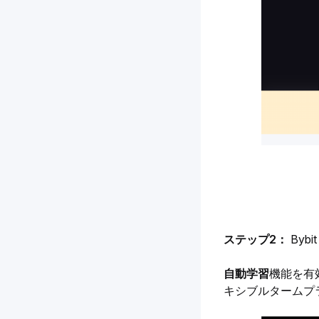
ステップ2： 
Byb
自動学習
機能を有
キシブルタームプ