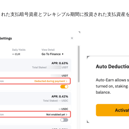
された支払暗号資産とフレキシブル期間に投資された支払資産をBy