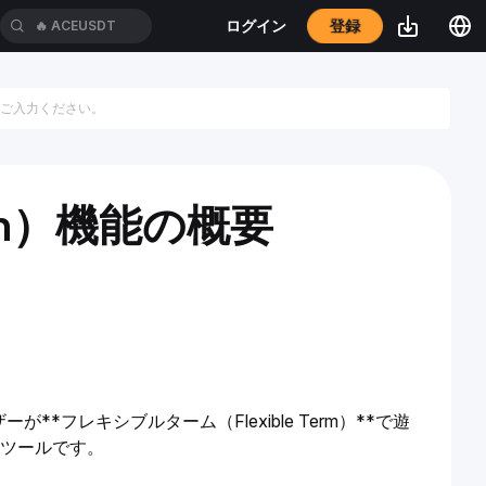
登録
ログイン
🔥
ACEUSDT
Earn）機能の概要
ーザーが**フレキシブルターム（Flexible Term）**で遊
なツールです。