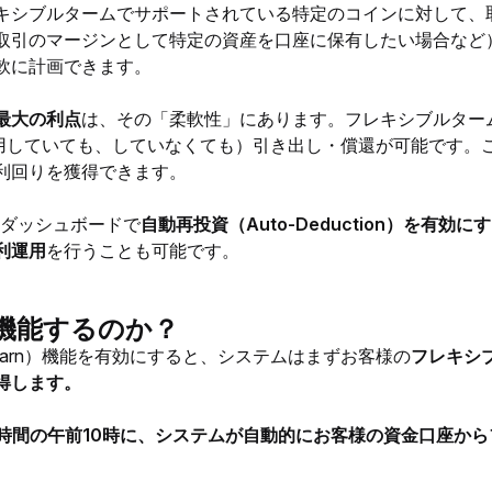
キシブルタームでサポートされている特定のコインに対して、
取引のマージンとして特定の資産を口座に保有したい場合など
軟に計画できます。
能の最大の利点
は、その「柔軟性」にあります。フレキシブルター
rnを利用していても、していなくても）引き出し・償還が可能で
利回りを獲得できます。
Payダッシュボードで
自動再投資（Auto-Deduction）を有効
利運用
を行うことも可能です。
機能するのか？
-Earn）機能を有効にすると、システムはまずお客様の
フレキシ
得します。
C時間の午前10時に、システムが自動的にお客様の資金口座か