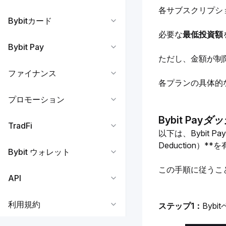
各サブスクリプシ
Bybitカード
必要な
最低投資額
Bybit Pay
ただし、金額が制限
ファイナンス
各プランの具体的
プロモーション
Bybit Pa
TradFi
以下は、Bybit 
Deduction
Bybit ウォレット
この手順に従うこ
API
利用規約
ステップ1：
Byb