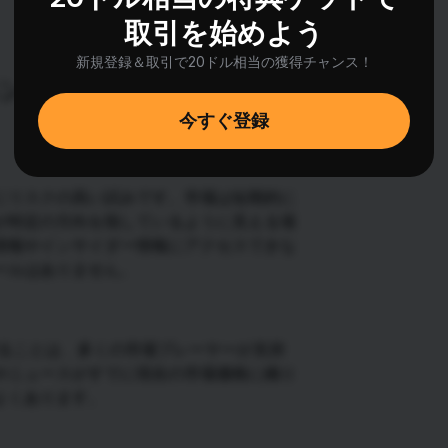
取引を始めよう
新規登録＆取引で20ドル相当の獲得チャンス！
ントで一方向を賭けるべき
今すぐ登録
にリスクの高い試みです。市場は短期的に
が特定の方向を指しているように見える場
情報やインサイダー情報にアクセスできな
ールはありません。
売ることは、多くの市場プレーヤーが支持
やニュースがすでに現在の市場価格に織り
よくあります。