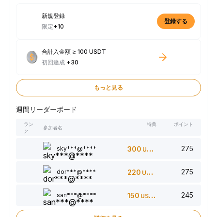
新規登録
登録する
限定
+10
合計入金額 ≥ 100 USDT
初回達成
+30
もっと見る
週間リーダーボード
ラン
特典
ポイント
参加者名
ク
275
sky***@****
300
USDT
275
dor***@****
220
USDT
245
san***@****
150
USDT