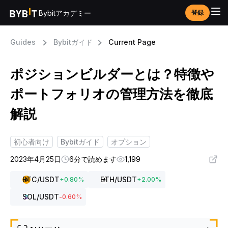
Bybitアカデミー
登録
Guides
Bybitガイド
Current Page
ポジションビルダーとは？特徴や
ポートフォリオの管理方法を徹底
解説
初心者向け
Bybitガイド
オプション
2023年4月25日
6分で読めます
1,199
BTC
/USDT
ETH
/USDT
+
0.80
%
+
2.00
%
SOL
/USDT
-0.60
%