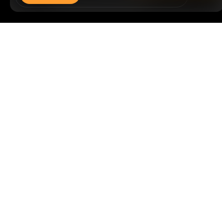
暗号資産世界の重要な洞察や分析をいち早く手に入れましょ
詳細サマリー
う：ニュースレターを今すぐ購入。
すべての投資には、投資
した全額を失うリスクなど、リスクが伴います。そのような
活動はすべての人に適しているとは限りません。
購読
フォローする
© 2018-2026 Bybit.com. All rights reserved.