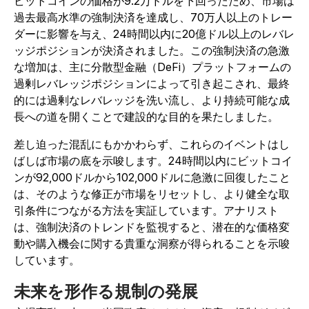
ビットコインの価格が9.2万ドルを下回ったため、市場は
過去最高水準の強制決済を達成し、70万人以上のトレー
ダーに影響を与え、24時間以内に20億ドル以上のレバレ
ッジポジションが決済されました。この強制決済の急激
な増加は、主に分散型金融（DeFi）プラットフォームの
過剰レバレッジポジションによって引き起こされ、最終
的には過剰なレバレッジを洗い流し、より持続可能な成
長への道を開くことで建設的な目的を果たしました。
差し迫った混乱にもかかわらず、これらのイベントはし
ばしば市場の底を示唆します。24時間以内にビットコイ
ンが92,000ドルから102,000ドルに急激に回復したこと
は、そのような修正が市場をリセットし、より健全な取
引条件につながる方法を実証しています。アナリスト
は、強制決済のトレンドを監視すると、潜在的な価格変
動や購入機会に関する貴重な洞察が得られることを示唆
しています。
未来を形作る規制の発展