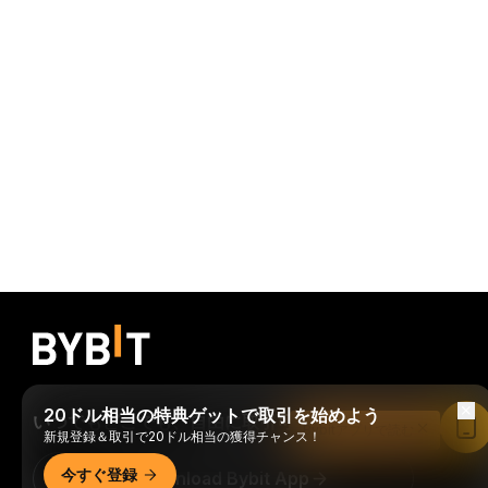
20ドル相当の特典ゲットで取引を始めよう
いつでもどこでも、自由に取引可能！
Bybitアプリで読む
新規登録＆取引で20ドル相当の獲得チャンス！
今すぐ登録
Download Bybit App