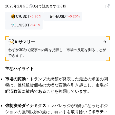
2025年2月6日
3分で読めます
319
BTC
/USDT
ETH
/USDT
-0.30
%
-0.20
%
SOL
/USDT
-1.40
%
AIサマリー
わずか30秒で記事の内容を把握し、市場の反応を測ることが
できます。
主なハイライト
市場の変動
：トランプ大統領が発表した最近の米国の関
税は、仮想通貨価格の大幅な変動を引き起こし、市場が
経済政策に敏感であることを強調しています。
強制決済ダイナミクス
：レバレッジが過剰になったポジ
ションの強制決済の波は、弱い手を取り除いてボラティ