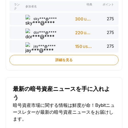
ラン
特典
ポイント
参加者名
ク
275
sky***@****
300
USDT
275
dor***@****
220
USDT
275
jay***@****
150
USDT
詳細を見る
最新の暗号資産ニュースを手に入れよ
う
暗号資産市場に関する情報は鮮度が命！Bybitニュ
ースレターが最新の暗号資産ニュースをお届けし
ます。