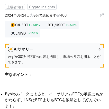
上級者向け
Crypto Insights
2024年6月24日
8分で読めます
400
BTC
/USDT
ETH
/USDT
+
0.50
%
+
0.50
%
SOL
/USDT
+
1.10
%
AIサマリー
わずか30秒で記事の内容を把握し、市場の反応を測ることが
できます。
主なポイント
：
Bybitのデータによると、イーサリアムETFの承認にもか
かわらず、INSはETFよりもBTCを依然として好んでい
ます。