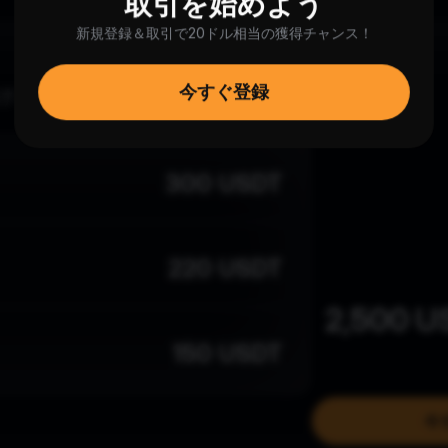
取引を始めよう
新規登録＆取引で20ドル相当の獲得チャンス！
今すぐ登録
分けし、上位3名が王冠を獲得！
300 USDT
220 USDT
2,500
U
150 USDT
今