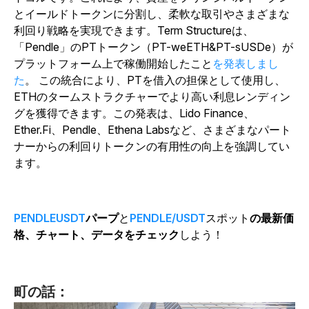
とイールドトークンに分割し、柔軟な取引やさまざまな
利回り戦略を実現できます。Term Structure
は、
「Pendle」のPTトークン（PT-weETH&PT-sUSDe）が
プラットフォーム上で稼働開始したこと
を発表しまし
た
。
この統合により、PTを借入の担保として使用し、
ETHのタームストラクチャーでより高い利息レンディン
グを獲得できます。この発表は、Lido Finance、
Ether.Fi、Pendle、Ethena Labsなど、さまざまなパート
ナーからの利回りトークンの有用性の向上を強調してい
ます。
PENDLEUSDT
パープ
と
PENDLE/USDT
スポット
の最新価
格、チャート、データをチェック
しよう！
町の話：