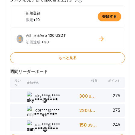
新規登録
登録する
限定
+10
合計入金額 ≥ 100 USDT
初回達成
+30
もっと見る
週間リーダーボード
ラン
特典
ポイント
参加者名
ク
275
sky***@****
300
USDT
275
dor***@****
220
USDT
245
san***@****
150
USDT