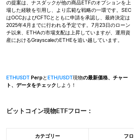
の提案は、ナスダックが他の商品ETFのオプションを上
場した経験を引用し、より広範な戦略の一環です。SEC
はOCCおよびCFTCとともに申請を承認し、最終決定は
2025年4月までに行われる予定です。7月23日のローン
チ以来、ETHAの市場支配は上昇していますが、運用資
産におけるGrayscaleのETHEを追い越しています。
ETHUSDT
Perp
と
ETH/USDT
現物
の最新価格、チャー
ト、データをチェック
しよう！
ビットコイン現物ETFフロー：
カテゴリー
フロー