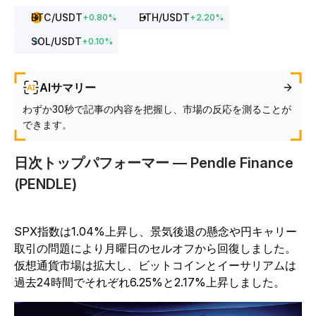
BTC
/USDT
ETH
/USDT
+
0.80
%
+
2.20
%
SOL
/USDT
+
0.10
%
AIサマリー
わずか30秒で記事の内容を把握し、市場の反応を測ることが
できます。
日次トップパフォーマー — Pendle Finance
(PENDLE)
SPX指数は1.04%上昇し、景気後退の懸念や円キャリー
取引の問題により月曜日のセルオフから回復しました。
仮想通貨市場は拡大し、ビットコインとイーサリアムは
過去24時間でそれぞれ6.25%と2.17%上昇しました。