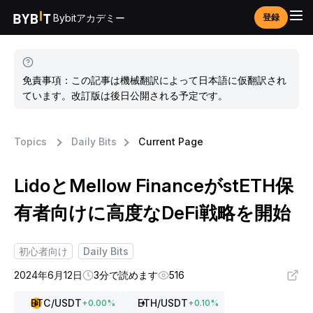
Bybitアカデミー
登録
免責事項：この記事は機械翻訳によって日本語に仮翻訳され
ています。改訂版は後日公開される予定です。
Topics
Daily Bits
Current Page
LidoとMellow FinanceがstETH保
有者向けに高度なDeFi戦略を開始
初心者向け
Daily Bits
2024年6月12日
3分で読めます
516
BTC
/USDT
ETH
/USDT
+
0.00
%
+
0.10
%