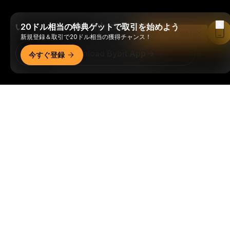
いつでもどこでも、自由に取引可能！
20ドル相当の特典ゲットで取引を始めよう
Bybitアプリで読む
新規登録＆取引で20ドル相当の獲得チャンス！
Download Bybit App
今すぐ登録
暗号資産世界の重要な洞察や分析をいち早く手に入れましょ
詳細サマリー
う：ニュースレターを今すぐ購入。
すべての投資には、投資
した全額を失うリスクなど、リスクが伴います。そのような
活動はすべての人に適しているとは限りません。
購読
フォローする