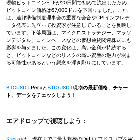
現物ビットコインETFが20日間で初めて流出したため、
ビットコイン価格は67,000ドルを下回りました。これ
は、連邦準備制度理事会の重要な会合やCPIインフレデ
ータ発表に先立って投資家が注意していることを反映し
ています。下落局面は、マイクロストラテジー、マラソ
ンデジタル、コインベースなどの仮想通貨関連株式にも
影響を与えました。この変化は、高い金利が持続する
と、ビットコインなどのリスクの高い資産の魅力が弱ま
る可能性があるという懸念を浮き彫りにしています。
BTCUSDT
Perp
と
BTC/USDT
現物
の最新価格、チャー
ト、データをチェック
しよう！
エアドロップで視聴しよう：
Kresko
は、現在までに最大規模のDeFiエアドロップを実