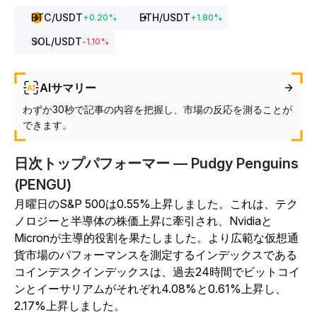
BTC
/USDT
ETH
/USDT
+
0.20
%
+
1.80
%
SOL
/USDT
-1.10
%
AIサマリー
わずか30秒で記事の内容を把握し、市場の反応を測ることが
できます。
日次トップパフォーマー — Pudgy Penguins
(PENGU)
月曜日のS&P 500は0.55%上昇しました。これは、テク
ノロジーと半導体の株価上昇に牽引され、Nvidiaと
Micronが主導的役割を果たしました。より広範な仮想通
貨市場のパフォーマンスを測定するインデックスである
コインデスクインデックスは、過去24時間でビットコイ
ンとイーサリアムがそれぞれ4.08%と0.61%上昇し、
2.17%上昇しました。