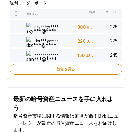
週間リーダーボード
ラン
特典
ポイント
参加者名
ク
275
sky***@****
300
USDT
275
dor***@****
220
USDT
245
san***@****
150
USDT
詳細を見る
最新の暗号資産ニュースを手に入れよ
う
暗号資産市場に関する情報は鮮度が命！Bybitニュ
ースレターが最新の暗号資産ニュースをお届けし
ます。