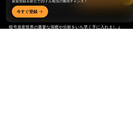
新規登録＆取引で20ドル相当の獲得チャンス！
Download Bybit App
今すぐ登録
暗号資産世界の重要な洞察や分析をいち早く手に入れましょ
う：ニュースレターを今すぐ購入。
すべての投資には、投資
詳細サマリー
した全額を失うリスクなど、リスクが伴います。そのような
活動はすべての人に適しているとは限りません。
購読
フォローする
© 2018-2026 Bybit.com. All rights reserved.