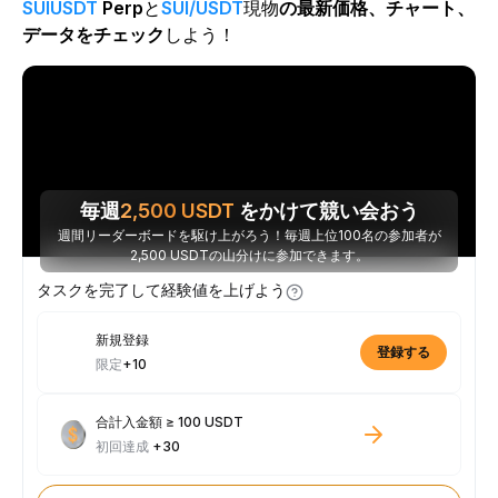
SUIUSDT
Perp
と
SUI/USDT
現物
の最新価格、チャート、
データをチェック
しよう！
毎週
2,500
USDT
をかけて競い会おう
週間リーダーボードを駆け上がろう！毎週上位100名の参加者が
2,500 USDTの山分けに参加できます。
タスクを完了して経験値を上げよう
新規登録
登録する
限定
+10
合計入金額 ≥ 100 USDT
初回達成
+30