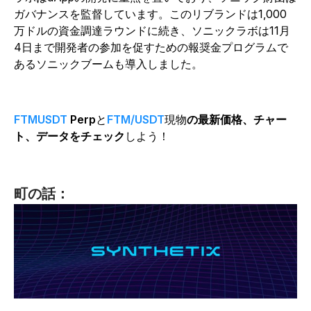
ガバナンスを監督しています。このリブランドは1,000
万ドルの資金調達ラウンドに続き、ソニックラボは11月
4日まで開発者の参加を促すための報奨金プログラムで
あるソニックブームも導入しました。
FTMUSDT
Perp
と
FTM/USDT
現物
の最新価格、チャー
ト、データをチェック
しよう！
町の話：