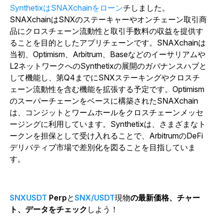
SynthetixはSNAXchainをローン
チしました。
SNAXchainはSNXのステーキャーやオンチェーン取引商
品にクロスチェーン流動性と取引手数料の収益を提供す
ることを目的としたアプリチェーンです。SNAXchainは
当初、Optimism、Arbitrum、Baseなどのイーサリアムや
L2ネットワークへのSynthetixの展開のガバナンスハブと
して機能し、第Q4までにSNXステーキングやクロスチ
ェーン流動性を含む機能を拡張する予定です。Optimism
のスーパーチェーンをベースに構築されたSNAXchain
は、コンジットとワームホールをクロスチェーンメッセ
ージングに利用しています。Synthetixは、さまざまなト
ークンを担保として受け入れることで、ArbitrumのDeFi
デリバティブ市場で差別化を図ることを目指していま
す。
SNXUSDT
Perp
と
SNX/USDT
現物
の最新価格、チャー
ト、データをチェック
しよう！