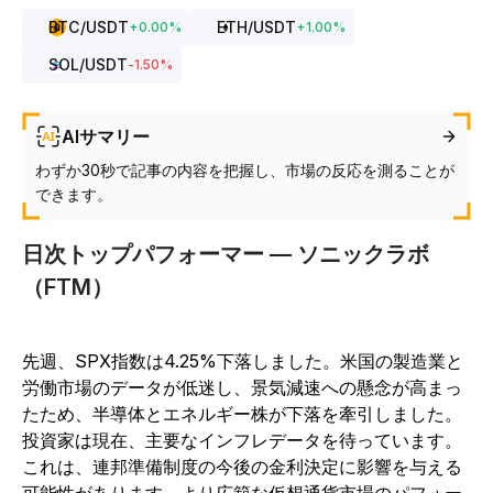
BTC
/USDT
ETH
/USDT
+
0.00
%
+
1.00
%
SOL
/USDT
-1.50
%
AIサマリー
わずか30秒で記事の内容を把握し、市場の反応を測ることが
できます。
日次トップパフォーマー — ソニックラボ
（FTM）
先週、SPX指数は4.25%下落しました。米国の製造業と
労働市場のデータが低迷し、景気減速への懸念が高まっ
たため、半導体とエネルギー株が下落を牽引しました。
投資家は現在、主要なインフレデータを待っています。
これは、連邦準備制度の今後の金利決定に影響を与える