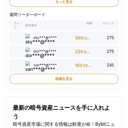
もっと見る
週間リーダーボード
ラン
特典
ポイント
参加者名
ク
275
sky***@****
300
USDT
275
dor***@****
220
USDT
245
san***@****
150
USDT
詳細を見る
最新の暗号資産ニュースを手に入れよ
う
暗号資産市場に関する情報は鮮度が命！Bybitニュ