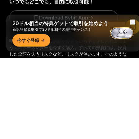
いつでもどこでも、自由に取引可能！
Download Bybit App
20ドル相当の特典ゲットで取引を始めよう
Bybitアプリで読む
新規登録＆取引で20ドル相当の獲得チャンス！
今すぐ登録
暗号資産世界の重要な洞察や分析をいち早く手に入れましょ
う：ニュースレターを今すぐ購入。
すべての投資には、投資
した全額を失うリスクなど、リスクが伴います。そのような
活動はすべての人に適しているとは限りません。
詳細サマリー
購読
フォローする
© 2018-2026 Bybit.com. All rights reserved.