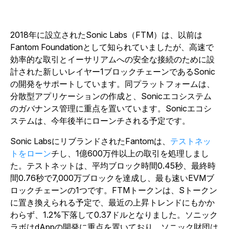
2018年に設立されたSonic Labs（FTM）は、以前は
Fantom Foundationとして知られていましたが、高速で
効率的な取引とイーサリアムへの安全な接続のために設
計された新しいレイヤー1ブロックチェーンであるSonic
の開発をサポートしています。同プラットフォームは、
分散型アプリケーションの作成と、Sonicエコシステム
のガバナンス管理に重点を置いています。Sonicエコシ
ステムは、今年後半にローンチされる予定です。
Sonic LabsにリブランドされたFantomは、
テストネッ
トをローン
チ
し、1億600万件以上の取引を処理しまし
た。テストネットは、平均ブロック時間0.45秒、最終時
間0.76秒で7,000万ブロックを達成し、最も速いEVMブ
ロックチェーンの1つです。FTMトークンは、Sトークン
に置き換えられる予定で、最近の上昇トレンドにもかか
わらず、1.2%下落して0.37ドルとなりました。ソニック
ラボはdAppの開発に重点を置いており、ソニック財団は