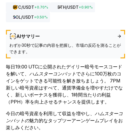
BTC
/USDT
ETH
/USDT
+
0.70
%
+
0.90
%
SOL
/USDT
+
0.50
%
AIサマリー
わずか30秒で記事の内容を把握し、市場の反応を測ることが
できます。
毎日19:00 UTCに公開されたデイリー暗号モースコード
を解いて、
ハムスターコンバット
でさらに100万枚のコ
インをゲットできる可能性を解
き放ちましょう。
7PM
新しい暗号資産はすべて、通貨準備金を増やすだけでな
く、新しいボーナスを獲得し、1時間当たりの利益
（PPH）率を向上させるチャンスを提供します。
今日の暗号資産を利用して収益を増やし、
ハムスターコ
ンバットの
魅力的なタップツーアーンゲームプレイをお
楽しみください。