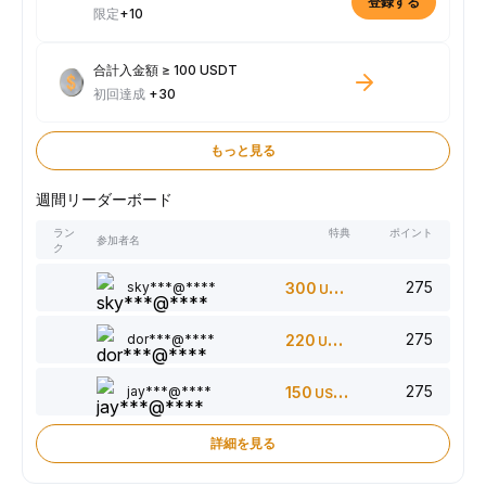
登録する
限定
+10
合計入金額 ≥ 100 USDT
初回達成
+30
もっと見る
週間リーダーボード
ラン
特典
ポイント
参加者名
ク
275
sky***@****
300
USDT
275
dor***@****
220
USDT
275
jay***@****
150
USDT
詳細を見る