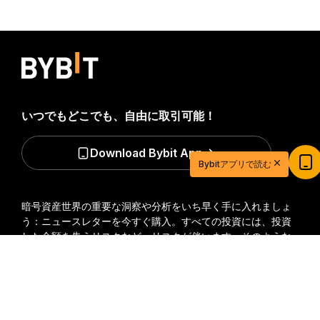
いつでもどこでも、自由に取引可能！
Download Bybit App
20ドル相当の特典ゲットで取引を始めよう
Bybitアプリで読む
新規登録＆取引で20ドル相当の獲得チャンス！
今すぐ登録
暗号資産世界の重要な洞察や分析をいち早く手に入れましょ
う：ニュースレターを今すぐ購入。
すべての投資には、投資
した全額を失うリスクなど、リスクが伴います。そのような
活動はすべての人に適しているとは限りません。
詳細サマリー
購読