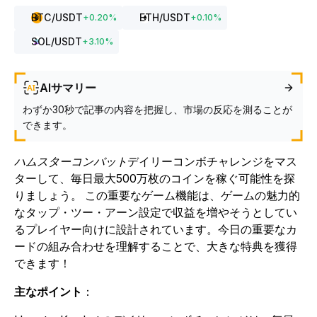
BTC
/USDT
ETH
/USDT
+
0.20
%
+
0.10
%
SOL
/USDT
+
3.10
%
AIサマリー
わずか30秒で記事の内容を把握し、市場の反応を測ることが
できます。
ハムスターコンバット
デイリーコンボチャレンジ
をマス
ターして、毎日最大500万枚のコインを稼ぐ可能性を探
りましょう。
この重要なゲーム機能は、ゲームの魅力的
なタップ・ツー・アーン設定で収益を増やそうとしてい
るプレイヤー向けに設計されています。今日の重要なカ
ードの組み合わせを理解することで、大きな特典を獲得
できます！
主なポイント
：