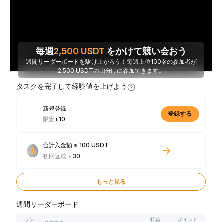
毎週
2,500
USDT
をかけて競い会おう
週間リーダーボードを駆け上がろう！毎週上位100名の参加者が
2,500 USDTの山分けに参加できます。
タスクを完了して経験値を上げよう
新規登録
登録する
限定
+10
合計入金額 ≥ 100 USDT
初回達成
+30
もっと見る
週間リーダーボード
ラン
特典
ポイント