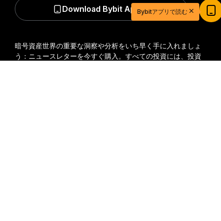
20ドル相当の特典ゲットで取引を始めよう
Download Bybit App
Bybitアプリで読む
新規登録＆取引で20ドル相当の獲得チャンス！
今すぐ登録
暗号資産世界の重要な洞察や分析をいち早く手に入れましょ
う：ニュースレターを今すぐ購入。
すべての投資には、投資
した全額を失うリスクなど、リスクが伴います。そのような
詳細サマリー
活動はすべての人に適しているとは限りません。
購読
フォローする
© 2018-2026 Bybit.com. All rights reserved.