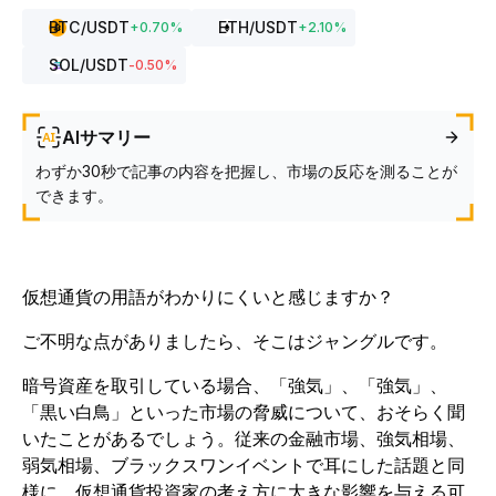
BTC
/USDT
ETH
/USDT
+
0.70
%
+
2.10
%
SOL
/USDT
-0.50
%
AIサマリー
わずか30秒で記事の内容を把握し、市場の反応を測ることが
できます。
仮想通貨の用語がわかりにくいと感じますか？
ご不明な点がありましたら、そこはジャングルです。
暗号資産を取引している場合、「強気」、「強気」、
「黒い白鳥」といった市場の脅威について、おそらく聞
いたことがあるでしょう。従来の金融市場、強気相場、
弱気相場、ブラックスワンイベントで耳にした話題と同
様に、仮想通貨投資家の考え方に大きな影響を与える可