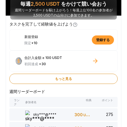
毎週
2,500
USDT
をかけて競い会おう
週間リーダーボードを駆け上がろう！毎週上位100名の参加者が
2,500 USDTの山分けに参加できます。
タスクを完了して経験値を上げよう
新規登録
登録する
限定
+10
合計入金額 ≥ 100 USDT
初回達成
+30
もっと見る
週間リーダーボード
ラン
特典
ポイント
参加者名
ク
275
sky***@****
300
USDT