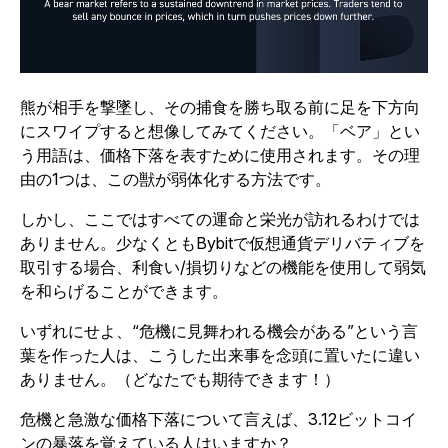
熊が相手を撃墜し、その捕食を勝ち取る前に足を下方向
にスワイプすると想像してみてください。「ベア」とい
う用語は、価格下落を表すために使用されます。その理
由の1つは、この獣が弱体化する方法です。
しかし、ここではすべての運命と栄光が訪れるわけでは
ありません。少なくともBybitで仮想通貨デリバティブを
取引する場合、利食い/損切りなどの機能を使用して弱気
を和らげることができます。
いずれにせよ、“危機に見舞われる機会がある”という言
葉を作った人は、こうした出来事を念頭に置いたに違い
ありません。（どなたでも期待できます！）
危機と急激な価格下落について言えば、3.12ビットコイ
ンの暴落を覚えている人はいますか？