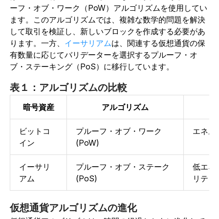
ーフ・オブ・ワーク（PoW）アルゴリズムを使用してい
ます。このアルゴリズムでは、複雑な数学的問題を解決
して取引を検証し、新しいブロックを作成する必要があ
ります。一方、
イーサリアム
は、関連する仮想通貨の保
有数量に応じてバリデーターを選択するプルーフ・オ
ブ・ステーキング（PoS）に移行しています。
表１：アルゴリズムの比較
暗号資産
アルゴリズム
ビットコ
プルーフ・オブ・ワーク
エネル
イン
(PoW)
イーサリ
プルーフ・オブ・ステーク
低エネ
アム
(PoS)
リティ
仮想通貨アルゴリズムの進化