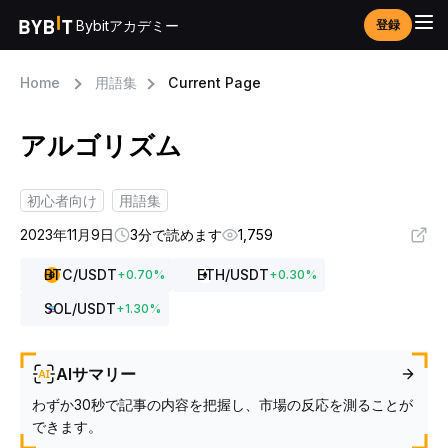
Bybitアカデミー
登録
Home
用語集
Current Page
アルゴリズム
初心者向け
用語集
2023年11月9日
3分で読めます
1,759
BTC
/USDT
ETH
/USDT
+
0.70
%
+
0.30
%
SOL
/USDT
+
1.30
%
AIサマリー
わずか30秒で記事の内容を把握し、市場の反応を測ることが
できます。