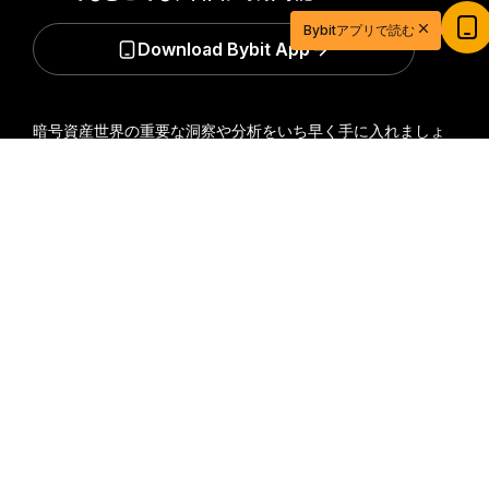
20ドル相当の特典ゲットで取引を始めよう
Bybitアプリで読む
新規登録＆取引で20ドル相当の獲得チャンス！
Download Bybit App
今すぐ登録
暗号資産世界の重要な洞察や分析をいち早く手に入れましょ
う：ニュースレターを今すぐ購入。
すべての投資には、投資
詳細サマリー
した全額を失うリスクなど、リスクが伴います。そのような
活動はすべての人に適しているとは限りません。
購読
フォローする
© 2018-2026 Bybit.com. All rights reserved.