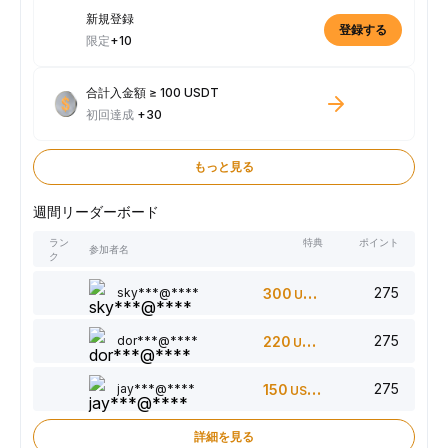
新規登録
登録する
限定
+10
合計入金額 ≥ 100 USDT
初回達成
+30
もっと見る
週間リーダーボード
ラン
特典
ポイント
参加者名
ク
275
sky***@****
300
USDT
275
dor***@****
220
USDT
275
jay***@****
150
USDT
詳細を見る