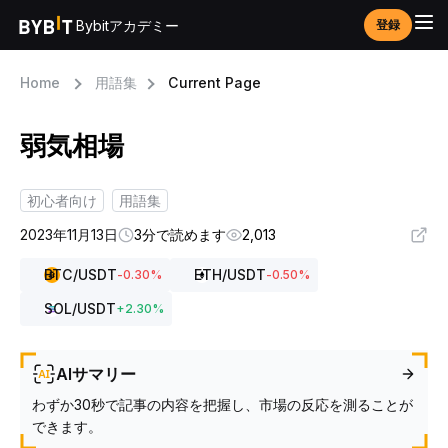
Bybitアカデミー
登録
Home
用語集
Current Page
弱気相場
初心者向け
用語集
2023年11月13日
3分で読めます
2,013
BTC
/USDT
ETH
/USDT
-0.30
%
-0.50
%
SOL
/USDT
+
2.30
%
AIサマリー
わずか30秒で記事の内容を把握し、市場の反応を測ることが
できます。