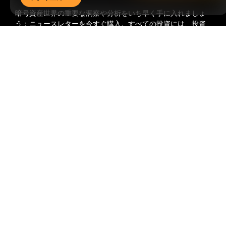
暗号資産世界の重要な洞察や分析をいち早く手に入れましょ
う：ニュースレターを今すぐ購入。
すべての投資には、投資
した全額を失うリスクなど、リスクが伴います。そのような
詳細サマリー
活動はすべての人に適しているとは限りません。
購読
フォローする
© 2018-2026 Bybit.com. All rights reserved.