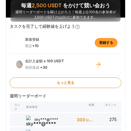
毎週
2,500
USDT
をかけて競い会おう
週間リーダーボードを駆け上がろう！毎週上位100名の参加者が
2,500 USDTの山分けに参加できます。
タスクを完了して経験値を上げよう
新規登録
登録する
限定
+10
合計入金額 ≥ 100 USDT
初回達成
+30
もっと見る
週間リーダーボード
ラン
特典
ポイント
参加者名
ク
275
sky***@****
300
USDT