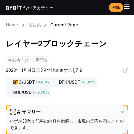
Bybitアカデミー
登録
Home
用語集
Current Page
レイヤー2ブロックチェーン
初心者向け
用語集
2023年11月14日
3分で読めます
1,719
BTC
/USDT
ETH
/USDT
+
0.60
%
+
0.30
%
SOL
/USDT
+
0.70
%
AIサマリー
わずか30秒で記事の内容を把握し、市場の反応を測ることが
できます。