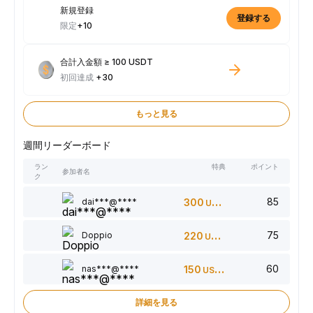
新規登録
登録する
限定
+10
合計入金額 ≥ 100 USDT
初回達成
+30
もっと見る
週間リーダーボード
ラン
特典
ポイント
参加者名
ク
85
dai***@****
300
USDT
75
Doppio
220
USDT
60
nas***@****
150
USDT
詳細を見る