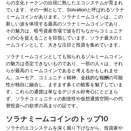
らの文化トークンの出現に熟したエコシステムが育まれ
ています。その一例として、Solvationと呼ばれるソラナ
ミームコインがあります。ソラナミームコインは、この
新しい波を体現する最高のソラナミームコインであり、
その魅力は、暗号資産市場で波を打ちながらコミュニテ
ィの心を捉えることを目指しています。ソラナ最大のミ
ームコインとして、大きな注目と投資を集めています。
ソラナミームコインとしても知られるゾルミームコイン
の魅力は否定できないものであり、一部の人々は、それ
らが最高のミームコインであると考えるかもしれませ
ん。ユーモア、コミュニティ精神、金銭的な報酬の可能
性が独自に融合し、ますます多くの観客を魅了していま
す。これらの通貨は単なるデジタル好奇心にとどまら
ず、ソラナコミュニティの創造性や仮想通貨空間への代
替投資への欲求の高まりの証です。
ソラナミームコインのトップ10
ソラナのエコシステムを深く掘り下げながら、投資家や