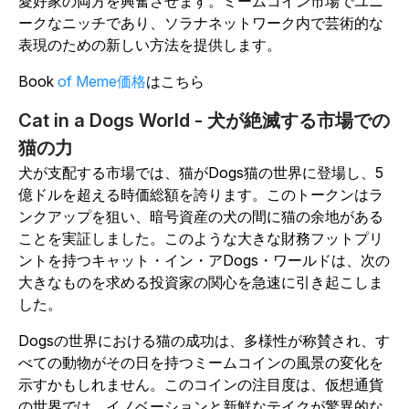
愛好家の両方を興奮させます。ミームコイン市場でユニ
ークなニッチであり、ソラナネットワーク内で芸術的な
表現のための新しい方法を提供します。
Book
of Meme価格
はこちら
Cat in a Dogs World - 犬が絶滅する市場での
猫の力
犬が支配する市場では、猫がDogs猫の世界に登場し、5
億ドルを超える時価総額を誇ります。このトークンはラ
ンクアップを狙い、暗号資産の犬の間に猫の余地がある
ことを実証しました。このような大きな財務フットプリ
ントを持つキャット・イン・アDogs・ワールドは、次の
大きなものを求める投資家の関心を急速に引き起こしま
した。
Dogsの世界における猫の成功は、多様性が称賛され、す
べての動物がその日を持つミームコインの風景の変化を
示すかもしれません。このコインの注目度は、仮想通貨
の世界では、イノベーションと新鮮なテイクが驚異的な