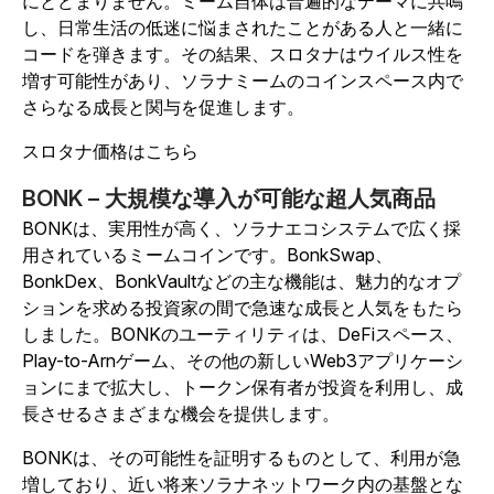
にとどまりません。ミーム自体は普遍的なテーマに共鳴
し、日常生活の低迷に悩まされたことがある人と一緒に
コードを弾きます。その結果、スロタナはウイルス性を
増す可能性があり、ソラナミームのコインスペース内で
さらなる成長と関与を促進します。
スロタナ価格はこちら
BONK – 大規模な導入が可能な超人気商品
BONKは、実用性が高く、ソラナエコシステムで広く採
用されているミームコインです。BonkSwap、
BonkDex、BonkVaultなどの主な機能は、魅力的なオプ
ションを求める投資家の間で急速な成長と人気をもたら
しました。BONKのユーティリティは、DeFiスペース、
Play-to-Arnゲーム、その他の新しいWeb3アプリケーシ
ョンにまで拡大し、トークン保有者が投資を利用し、成
長させるさまざまな機会を提供します。
BONKは、その可能性を証明するものとして、利用が急
増しており、近い将来ソラナネットワーク内の基盤とな