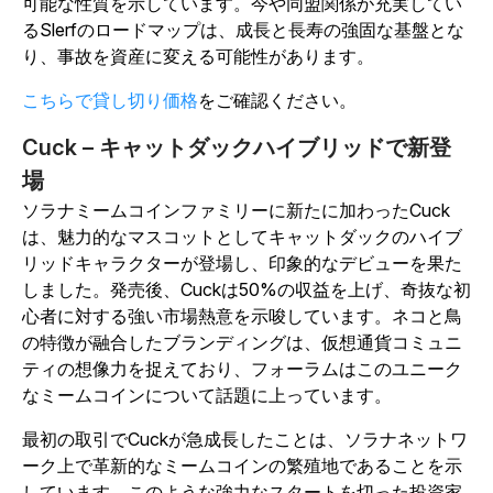
可能な性質を示しています。今や同盟関係が充実してい
るSlerfのロードマップは、成長と長寿の強固な基盤とな
り、事故を資産に変える可能性があります。
こちらで貸し切り価格
をご確認ください。
Cuck – キャットダックハイブリッドで新登
場
ソラナミームコインファミリーに新たに加わったCuck
は、魅力的なマスコットとしてキャットダックのハイブ
リッドキャラクターが登場し、印象的なデビューを果た
しました。発売後、Cuckは50%の収益を上げ、奇抜な初
心者に対する強い市場熱意を示唆しています。ネコと鳥
の特徴が融合したブランディングは、仮想通貨コミュニ
ティの想像力を捉えており、フォーラムはこのユニーク
なミームコインについて話題に上っています。
最初の取引でCuckが急成長したことは、ソラナネットワ
ーク上で革新的なミームコインの繁殖地であることを示
しています。このような強力なスタートを切った投資家