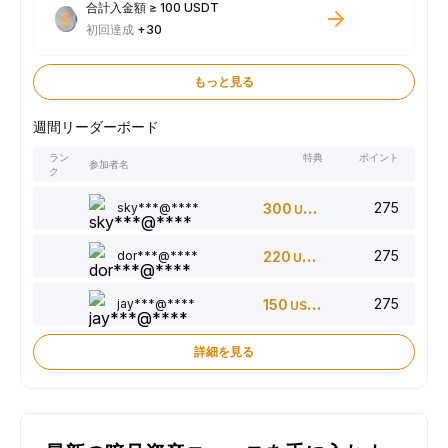
合計入金額 ≥ 100 USDT
初回達成
+30
もっと見る
週間リーダーボード
ラン
特典
ポイント
参加者名
ク
275
sky***@****
300
USDT
275
dor***@****
220
USDT
275
jay***@****
150
USDT
詳細を見る