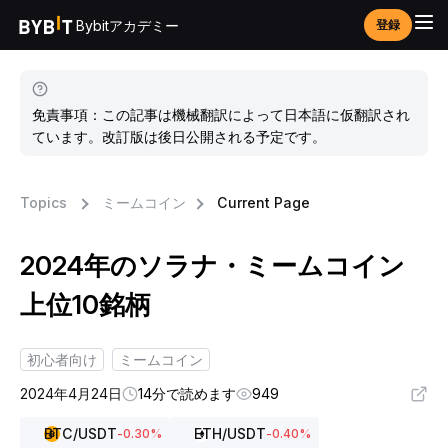
Bybitアカデミー
登録
免責事項：この記事は機械翻訳によって日本語に仮翻訳され
ています。改訂版は後日公開される予定です。
Topics
ミームコイン
Current Page
2024年のソラナ・ミームコイン
上位10銘柄
初心者向け
ミームコイン
2024年4月24日
14分で読めます
949
BTC
/USDT
ETH
/USDT
-0.30
%
-0.40
%