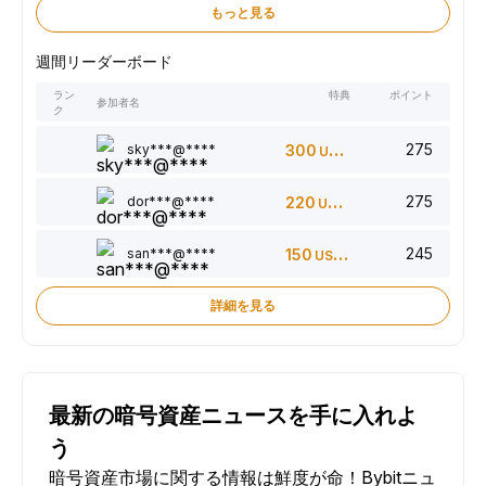
もっと見る
週間リーダーボード
ラン
特典
ポイント
参加者名
ク
275
sky***@****
300
USDT
275
dor***@****
220
USDT
245
san***@****
150
USDT
詳細を見る
最新の暗号資産ニュースを手に入れよ
う
暗号資産市場に関する情報は鮮度が命！Bybitニュ