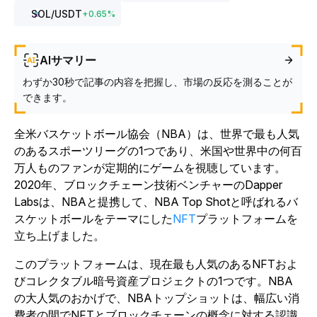
SOL
/USDT
+
0.65
%
AIサマリー
わずか30秒で記事の内容を把握し、市場の反応を測ることが
できます。
全米バスケットボール協会（NBA）は、世界で最も人気
のあるスポーツリーグの1つであり、米国や世界中の何百
万人ものファンが定期的にゲームを視聴しています。
2020年、ブロックチェーン技術ベンチャーのDapper
Labsは、NBAと提携して、NBA Top Shotと呼ばれるバ
スケットボールをテーマにした
NFT
プラットフォームを
立ち上げました。
このプラットフォームは、現在最も人気のあるNFTおよ
びコレクタブル暗号資産プロジェクトの1つです。NBA
の大人気のおかげで、NBAトップショットは、幅広い消
費者の間でNFTとブロックチェーンの概念に対する認識