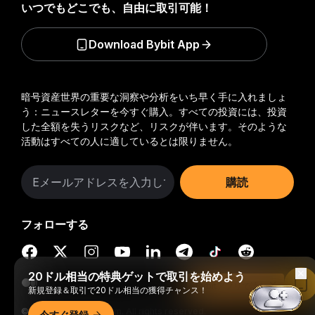
いつでもどこでも、自由に取引可能！
Download Bybit App
暗号資産世界の重要な洞察や分析をいち早く手に入れましょ
う：ニュースレターを今すぐ購入。
すべての投資には、投資
した全額を失うリスクなど、リスクが伴います。そのような
活動はすべての人に適しているとは限りません。
購読
フォローする
20ドル相当の特典ゲットで取引を始めよう
Bybitアプリで読む
新規登録＆取引で20ドル相当の獲得チャンス！
© 2018-2026 Bybit.com. All rights reserved.
今すぐ登録