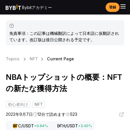
Bybitアカデミー
登録
免責事項：この記事は機械翻訳によって日本語に仮翻訳され
ています。改訂版は後日公開される予定です。
Topics
NFT
Current Page
NBAトップショットの概要：NFT
の新たな獲得方法
初心者向け
NFT
2022年9月7日
12分で読めます
523
BTC
/USDT
ETH
/USDT
+
0.94
%
+
2.40
%