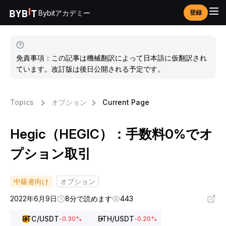
Bybitアカデミー
登録
免責事項：この記事は機械翻訳によって日本語に仮翻訳され
ています。改訂版は後日公開される予定です。
Topics
オプション
Current Page
Hegic（HEGIC）：手数料0%でオ
プション取引
中級者向け
オプション
2022年6月9日
8分で読めます
443
BTC
/USDT
ETH
/USDT
-0.30
%
-0.20
%