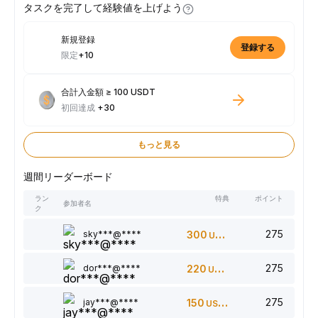
タスクを完了して経験値を上げよう
新規登録
登録する
限定
+10
合計入金額 ≥ 100 USDT
初回達成
+30
もっと見る
週間リーダーボード
ラン
特典
ポイント
参加者名
ク
275
sky***@****
300
USDT
275
dor***@****
220
USDT
275
jay***@****
150
USDT