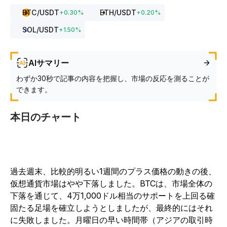
BTC
/USDT
ETH
/USDT
+
0.30
%
+
0.20
%
SOL
/USDT
+
1.50
%
AIサマリー
わずか30秒で記事の内容を把握し、市場の反応を測ることが
できます。
本日のチャート
過去週末、比較的明るい1週間のプラス価格の動きの後、
仮想通貨市場はやや下落しました。BTCは、市場全体の
下落を通じて、4万1,000ドル相当のサポートを上回る確
固たる足場を確立しようとしましたが、最終的にはそれ
に失敗しました。月曜日の早い時間帯（アジアの取引時