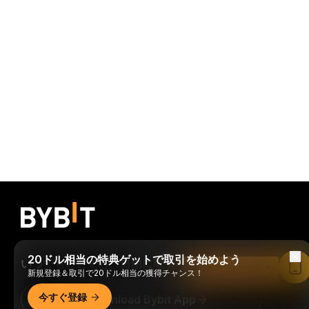
20ドル相当の特典ゲットで取引を始めよう
いつでもどこでも、自由に取引可能！
Bybitアプリで読む
新規登録＆取引で20ドル相当の獲得チャンス！
今すぐ登録
Download Bybit App