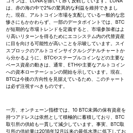
コインは、LUNAを除いて赤く反転しています。LUNA
は、赤の海の中で2%の驚異的な利益を維持できまし
た。現在、アルトコイン市場を支配している一般的な悲
惨さにもかかわらず、一部のデータポイントでは、BTC
が短期的な市場トレンドを定義すると、市場参加者はよ
り高いリターンを得るためにエコシステム内の代替資産
に目を向ける可能性が高いことを示唆しています。スイ
スブロックのアルトコインサイクルシグナルチャートか
ら分かるように、BTCやステーブルコインなどの主要な
ベース資産の動きは、通常、ETHや主要なアルトコイン
への資本ローテーションの開始を示しています。現在、
BTCは今後の方向性を見据えているため、このチャート
は必ず注視すべきものです。
一方、オンチェーン指標では、10 BTC未満の保有資産を
持つアドレスは依然として積極的に蓄積しており、BTC
取引所の供給も一貫して減少しています。事実、BTC取
引所の供給量は2018年12月以来の最低水準に低下してお