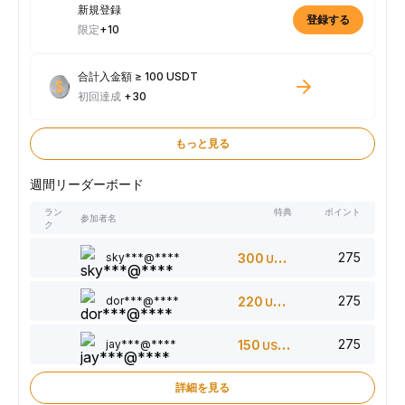
新規登録
登録する
限定
+10
合計入金額 ≥ 100 USDT
初回達成
+30
もっと見る
週間リーダーボード
ラン
特典
ポイント
参加者名
ク
275
sky***@****
300
USDT
275
dor***@****
220
USDT
275
jay***@****
150
USDT
詳細を見る