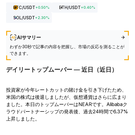
BTC
/USDT
ETH
/USDT
+
0.50
%
+
0.40
%
SOL
/USDT
+
2.30
%
AIサマリー
わずか30秒で記事の内容を把握し、市場の反応を測ることが
できます。
デイリートップムーバー — 近日（近日）
投資家が今年レートカットの賭け金を引き下げたため、
米国の株式は後退しましたが、仮想通貨はさらに広まり
ました。本日のトップムーバーはNEARです。Alibabaク
ラウドパートナーシップの発表後、過去24時間で6.37%
上昇しました。