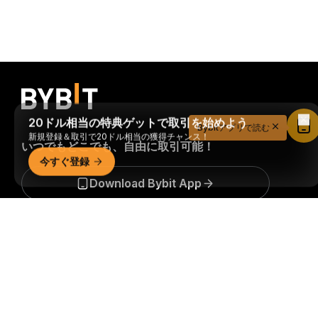
20ドル相当の特典ゲットで取引を始めよう
Bybitアプリで読む
新規登録＆取引で20ドル相当の獲得チャンス！
いつでもどこでも、自由に取引可能！
今すぐ登録
Download Bybit App
詳細サマリー
暗号資産世界の重要な洞察や分析をいち早く手に入れましょ
う：ニュースレターを今すぐ購入。
すべての投資には、投資
した全額を失うリスクなど、リスクが伴います。そのような
活動はすべての人に適しているとは限りません。