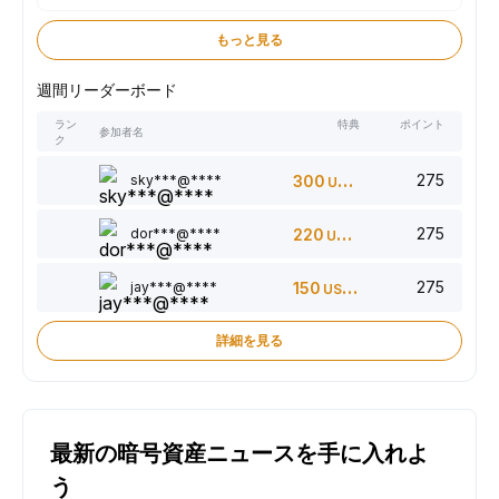
もっと見る
週間リーダーボード
ラン
特典
ポイント
参加者名
ク
275
sky***@****
300
USDT
275
dor***@****
220
USDT
275
jay***@****
150
USDT
詳細を見る
最新の暗号資産ニュースを手に入れよ
う